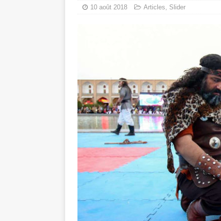
10 août 2018
Articles
,
Slider
toxiques
[ 3 aoû
Capituler ou mo
6 août 2026 ]