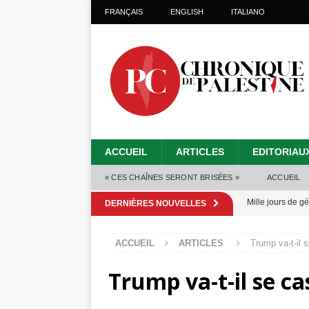
FRANÇAIS
ENGLISH
ITALIANO
ACCUEIL
ARTICLES
EDITORIAU
« CES CHAÎNES SERONT BRISÉES »
ACCUEIL
Mille jours de gé
DERNIÈRES NOUVELLES
Les Israéliens 
ACCUEIL
ARTICLES
Trump va-t-il s
Alors que Trump
Trump va-t-il se cas
tueries
[ 4 août 
Les Israéliens s