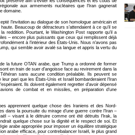
oit préservé afin d’éviter les conséquences et les coûts de
régionale aux armements nucléaires que l’Iran gagnerait
ce domaine.
pté l’invitation au dialogue de son homologue américain et
haute. Beaucoup de détracteurs s’attendaient à ce qu’il se
a reddition. Pourtant, le Washington Post rapporte qu’il a
s – encore plus puissants que ceux qui remplissent déjà
profondément à l’intérieur des États-Unis. Nous n’avons pas
ump, qui semble avoir avalé sa langue et appris la vertu du
de la future OTAN arabe, que Trump a ordonné de former
 sont en train de suer d’angoisse face au revirement dans la
 Téhéran sans aucune condition préalable. Ils peuvent se
leur pari que les États-Unis et Israël bombarderaient l’Iran
l’espéraient. Ils doivent également regretter d’avoir dépensé
 avions de combat et en missiles, en préparation d’une
bes apprennent quelque chose des Iraniens et des Nord-
es dans la poursuite du mirage d’une guerre contre l’Iran –
aël – visant à le détruire comme ont été détruits l’Irak, la
ndrait quelque chose sur la dignité et le respect de soi. Et
tégie arabe appropriée pour imposer un équilibre stratégique
sion arabe efficace, pour contrebalancer Israël, le plus grand