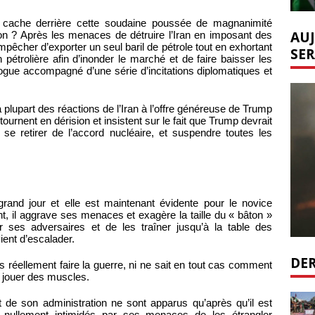
e cache derrière cette soudaine poussée de magnanimité
AUJ
n ? Après les menaces de détruire l’Iran en imposant des
pêcher d’exporter un seul baril de pétrole tout en exhortant
SER
pétrolière afin d’inonder le marché et de faire baisser les
logue accompagné d’une série d’incitations diplomatiques et
a plupart des réactions de l’Iran à l’offre généreuse de Trump
tournent en dérision et insistent sur le fait que Trump devrait
 se retirer de l’accord nucléaire, et suspendre toutes les
and jour et elle est maintenant évidente pour le novice
t, il aggrave ses menaces et exagère la taille du « bâton »
ider ses adversaires et de les traîner jusqu’à la table des
vient d’escalader.
DER
 réellement faire la guerre, ni ne sait en tout cas comment
 jouer des muscles.
t de son administration ne sont apparus qu’après qu’il est
t nullement intimidés par ses menaces de les étrangler