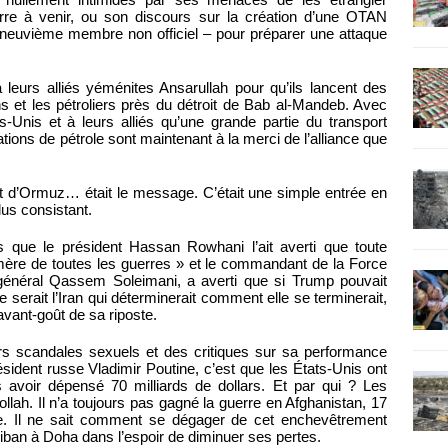
re à venir, ou son discours sur la création d’une OTAN
e neuvième membre non officiel – pour préparer une attaque
 leurs alliés yéménites Ansarullah pour qu’ils lancent des
s et les pétroliers près du détroit de Bab al-Mandeb. Avec
s-Unis et à leurs alliés qu’une grande partie du transport
ations de pétrole sont maintenant à la merci de l’alliance que
it d’Ormuz… était le message. C’était une simple entrée en
lus consistant.
s que le président Hassan Rowhani l’ait averti que toute
a mère de toutes les guerres » et le commandant de la Force
 général Qassem Soleimani, a averti que si Trump pouvait
serait l’Iran qui déterminerait comment elle se terminerait,
avant-goût de sa riposte.
rs scandales sexuels et des critiques sur sa performance
sident russe Vladimir Poutine, c’est que les États-Unis ont
 avoir dépensé 70 milliards de dollars. Et par qui ? Les
llah. Il n’a toujours pas gagné la guerre en Afghanistan, 17
ée. Il ne sait comment se dégager de cet enchevêtrement
iban à Doha dans l’espoir de diminuer ses pertes.