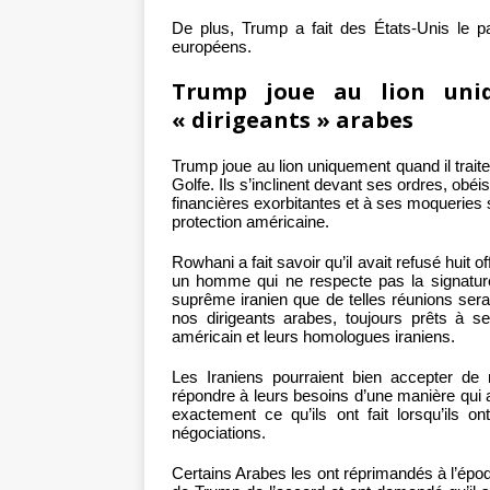
De plus, Trump a fait des États-Unis le 
européens.
Trump joue au lion uniq
« dirigeants » arabes
Trump joue au lion uniquement quand il trait
Golfe. Ils s’inclinent devant ses ordres, obé
financières exorbitantes et à ses moqueries 
protection américaine.
Rowhani a fait savoir qu’il avait refusé huit
un homme qui ne respecte pas la signature 
suprême iranien que de telles réunions sera
nos dirigeants arabes, toujours prêts à s
américain et leurs homologues iraniens.
Les Iraniens pourraient bien accepter de 
répondre à leurs besoins d’une manière qui al
exactement ce qu’ils ont fait lorsqu’ils o
négociations.
Certains Arabes les ont réprimandés à l’époque