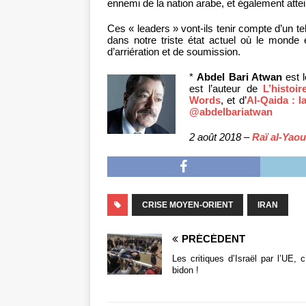
ennemi de la nation arabe, et également atteind
Ces « leaders » vont-ils tenir compte d’un 
dans notre triste état actuel où le monde
d’arriération et de soumission.
*
Abdel Bari Atwan
est l
est l’auteur de
L’histoi
Words
, et d’
Al-Qaida : l
@abdelbariatwan
2 août 2018 –
Raï al-Yao
CRISE MOYEN-ORIENT
IRAN
PRÉCÉDENT
Les critiques d’Israël par l’UE, c
bidon !