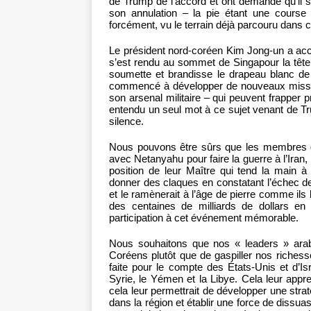
de Trump de l’accord et ont demandé qu’il s
son annulation – la pie étant une course 
forcément, vu le terrain déjà parcouru dans 
Le président nord-coréen Kim Jong-un a acce
s’est rendu au sommet de Singapour la tête 
soumette et brandisse le drapeau blanc de l
commencé à développer de nouveaux missile
son arsenal militaire – qui peuvent frapper 
entendu un seul mot à ce sujet venant de Tr
silence.
Nous pouvons être sûrs que les membres 
avec Netanyahu pour faire la guerre à l’Iran,
position de leur Maître qui tend la main à
donner des claques en constatant l’échec de 
et le ramènerait à l’âge de pierre comme ils 
des centaines de milliards de dollars en
participation à cet événement mémorable.
Nous souhaitons que nos « leaders » ara
Coréens plutôt que de gaspiller nos richess
faite pour le compte des États-Unis et d’Isr
Syrie, le Yémen et la Libye. Cela leur appre
cela leur permettrait de développer une stra
dans la région et établir une force de dissua