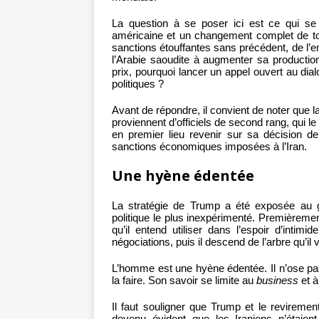
La question à se poser ici est ce qui s
américaine et un changement complet de to
sanctions étouffantes sans précédent, de l’em
l’Arabie saoudite à augmenter sa production 
prix, pourquoi lancer un appel ouvert au dia
politiques ?
Avant de répondre, il convient de noter que l
proviennent d’officiels de second rang, qui le 
en premier lieu revenir sur sa décision de
sanctions économiques imposées à l’Iran.
Une hyène édentée
La stratégie de Trump a été exposée au gr
politique le plus inexpérimenté. Premièremen
qu’il entend utiliser dans l’espoir d’intim
négociations, puis il descend de l’arbre qu’il 
L’homme est une hyène édentée. Il n’ose pas
la faire. Son savoir se limite au
business
et à
Il faut souligner que Trump et le reviremen
devenu évident que les Iraniens n’étaien