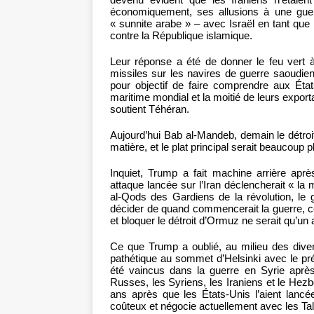
économiquement, ses allusions à une guer
« sunnite arabe » – avec Israël en tant qu
contre la République islamique.
Leur réponse a été de donner le feu vert à
missiles sur les navires de guerre saoudien
pour objectif de faire comprendre aux État
maritime mondial et la moitié de leurs export
soutient Téhéran.
Aujourd’hui Bab al-Mandeb, demain le détro
matière, et le plat principal serait beaucoup p
Inquiet, Trump a fait machine arrière aprè
attaque lancée sur l’Iran déclencherait « l
al-Qods des Gardiens de la révolution, le
décider de quand commencerait la guerre, ce 
et bloquer le détroit d’Ormuz ne serait qu’un 
Ce que Trump a oublié, au milieu des dive
pathétique au sommet d’Helsinki avec le pré
été vaincus dans la guerre en Syrie après
Russes, les Syriens, les Iraniens et le Hezbo
ans après que les États-Unis l’aient lanc
coûteux et négocie actuellement avec les Tal