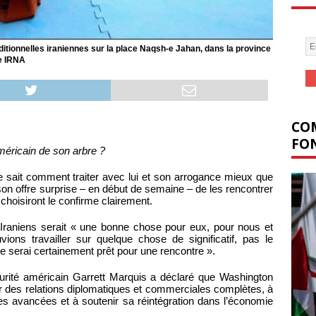
ditionnelles iraniennes sur la place Naqsh-e Jahan, dans la province
ce IRNA
COM
FON
américain de son arbre ?
ait comment traiter avec lui et son arrogance mieux que
son offre surprise – en début de semaine – de les rencontrer
choisiront le confirme clairement.
Iraniens serait « une bonne chose pour eux, pour nous et
ons travailler sur quelque chose de significatif, pas le
 je serai certainement prêt pour une rencontre ».
curité américain Garrett Marquis a déclaré que Washington
blir des relations diplomatiques et commerciales complètes, à
ies avancées et à soutenir sa réintégration dans l’économie