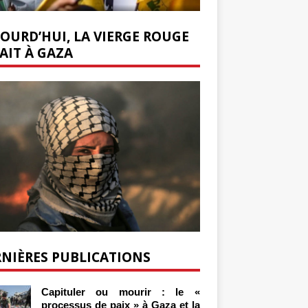
OURD’HUI, LA VIERGE ROUGE
AIT À GAZA
NIÈRES PUBLICATIONS
Capituler ou mourir : le «
processus de paix » à Gaza et la