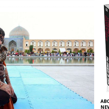
t 2026 ]
urir : le « processus de paix » à Gaza et la propagande occidentale
[
AB
NE