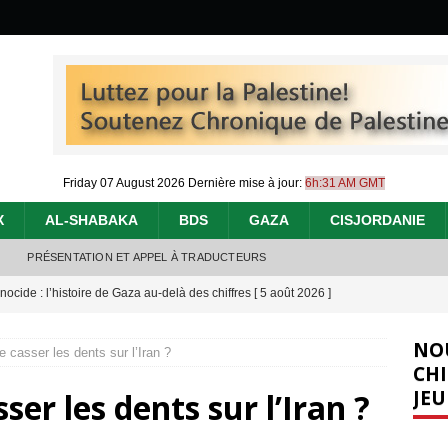
Friday 07 August 2026
Dernière mise à jour:
6h:31 AM GMT
X
AL-SHABAKA
BDS
GAZA
CISJORDANIE
PRÉSENTATION ET APPEL À TRADUCTEURS
nocide : l’histoire de Gaza au-delà des chiffres
[ 5 août 2026 ]
effacent les preuves du génocide à Gaza
[ 4 août 2026 ]
NO
e casser les dents sur l’Iran ?
 annonce un « accord de paix » à Gaza, les Israéliens multiplie les
CHI
JEU
ser les dents sur l’Iran ?
2026 ]
e servent de la Cisjordanie comme d’une poubelle pour leurs déchets