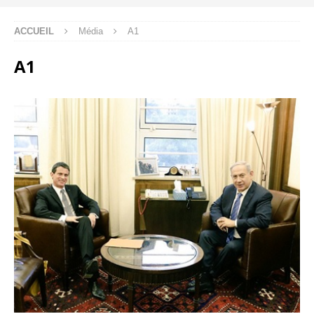
ACCUEIL
Média
A1
A1