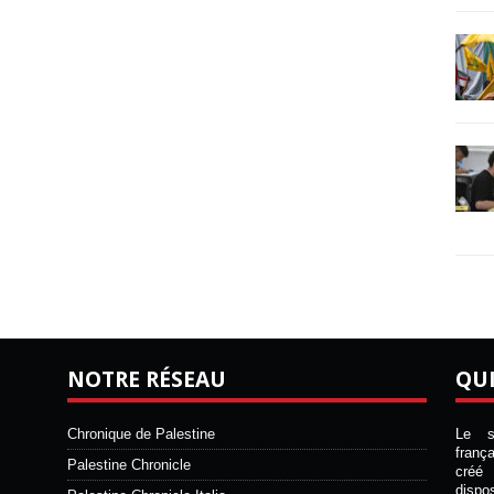
NOTRE RÉSEAU
QU
Chronique de Palestine
Le si
franç
Palestine Chronicle
créé 
disp