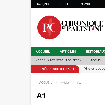
FRANÇAIS
ENGLISH
ITALIANO
ACCUEIL
ARTICLES
EDITORIAU
« CES CHAÎNES SERONT BRISÉES »
ACCUEIL
Mille jours de gé
DERNIÈRES NOUVELLES
Les Israéliens 
ACCUEIL
Média
A1
Alors que Trump
A1
tueries
[ 4 août 
Les Israéliens s