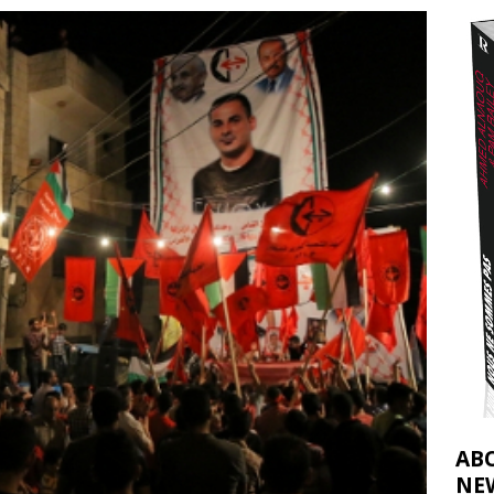
t 2026 ]
urir : le « processus de paix » à Gaza et la propagande occidentale
[
AB
NE