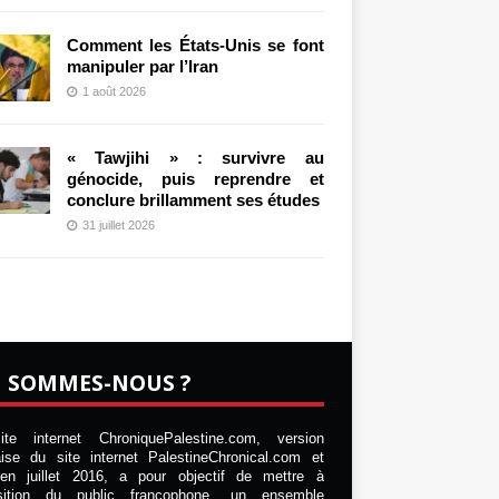
Comment les États-Unis se font
manipuler par l’Iran
1 août 2026
« Tawjihi » : survivre au
génocide, puis reprendre et
conclure brillamment ses études
31 juillet 2026
I SOMMES-NOUS ?
te internet ChroniquePalestine.com, version
aise du site internet PalestineChronical.com et
en juillet 2016, a pour objectif de mettre à
osition du public francophone, un ensemble