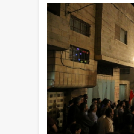
toxiques
[ 3 aoû
Capituler ou mo
6 août 2026 ]