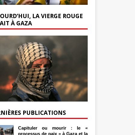
OURD’HUI, LA VIERGE ROUGE
AIT À GAZA
NIÈRES PUBLICATIONS
Capituler ou mourir : le «
processus de paix » à Gaza et la