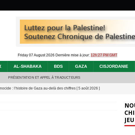
Friday 07 August 2026
Dernière mise à jour:
12h:27 PM GMT
X
AL-SHABAKA
BDS
GAZA
CISJORDANIE
PRÉSENTATION ET APPEL À TRADUCTEURS
nocide : l’histoire de Gaza au-delà des chiffres
[ 5 août 2026 ]
effacent les preuves du génocide à Gaza
[ 4 août 2026 ]
NO
 annonce un « accord de paix » à Gaza, les Israéliens multiplie les
CHI
JEU
2026 ]
e servent de la Cisjordanie comme d’une poubelle pour leurs déchets