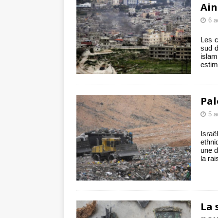
Ain
6 a
Les c
sud d
islam
esti
Pal
5 a
Isra
ethni
une d
la ra
La 