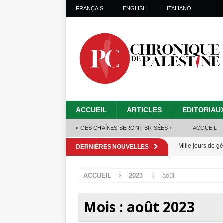
FRANÇAIS
ENGLISH
ITALIANO
ACCUEIL
ARTICLES
EDITORIAU
« CES CHAÎNES SERONT BRISÉES »
ACCUEIL
Mille jours de gé
DERNIÈRES NOUVELLES
Les Israéliens 
ACCUEIL
2023
août
Alors que Trump
tueries
[ 4 août 
Mois :
août 2023
Les Israéliens s