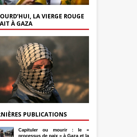
OURD’HUI, LA VIERGE ROUGE
AIT À GAZA
NIÈRES PUBLICATIONS
Capituler ou mourir : le «
processus de paix » à Gaza et la