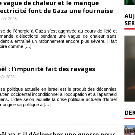
 vague de chaleur et le manque
lectricité font de Gaza une fournaise
AUJ
août 2023
SER
ise de l’énergie à Gaza s’est aggravée au cours de l’été et
emande d’électricité pendant une vague de chaleur sans
dent a entraîné un rationnement encore plus sévère. Il fait
 noire comme
[…]
aël : l’impunité fait des ravages
oût 2023
ise politique actuelle en Israël est le produit des décennies
utien occidental inconditionnel à l’occupation et à l’apartheid
liens. L’idée selon laquelle la crise politique actuelle d’Israël
r origine sa politique à
[…]
DER
aël va-t-il déclencher une guerre pour