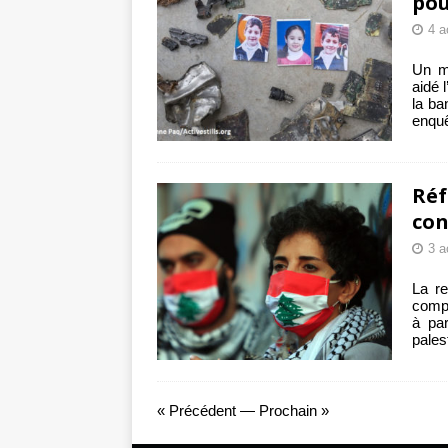
pou
4 a
Un m
aidé 
la ba
enquê
Réf
con
3 a
La r
compl
à par
pales
« Précédent
—
Prochain »