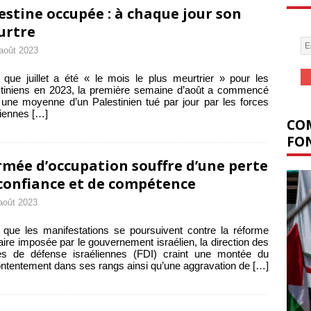
estine occupée : à chaque jour son
urtre
août 2023
 que juillet a été « le mois le plus meurtrier » pour les
tiniens en 2023, la première semaine d’août a commencé
une moyenne d’un Palestinien tué par jour par les forces
liennes
[…]
COM
FON
rmée d’occupation souffre d’une perte
confiance et de compétence
août 2023
 que les manifestations se poursuivent contre la réforme
iaire imposée par le gouvernement israélien, la direction des
es de défense israéliennes (FDI) craint une montée du
tentement dans ses rangs ainsi qu’une aggravation de
[…]