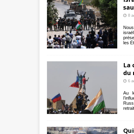
sau
8 a
Nous
israé
prése
les É
La 
du 
6 a
Au l
l’inf
Russi
retra
Qui