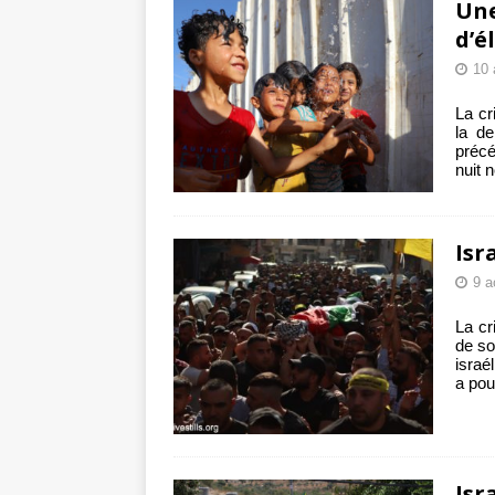
Une
d’é
10 
La cr
la d
précé
nuit
Isr
9 a
La cr
de so
israé
a pou
Isr