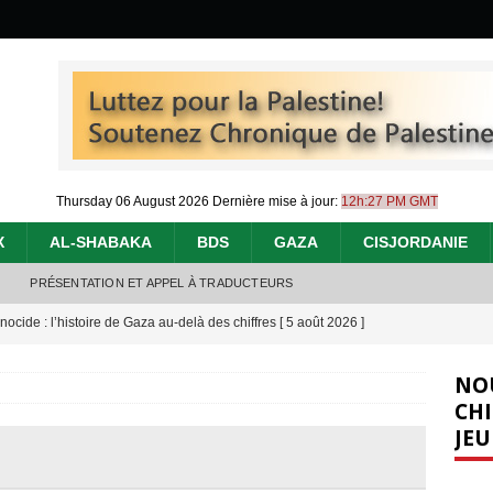
Thursday 06 August 2026
Dernière mise à jour:
12h:27 PM GMT
X
AL-SHABAKA
BDS
GAZA
CISJORDANIE
PRÉSENTATION ET APPEL À TRADUCTEURS
nocide : l’histoire de Gaza au-delà des chiffres
[ 5 août 2026 ]
effacent les preuves du génocide à Gaza
[ 4 août 2026 ]
NO
 annonce un « accord de paix » à Gaza, les Israéliens multiplie les
CHI
JEU
2026 ]
e servent de la Cisjordanie comme d’une poubelle pour leurs déchets