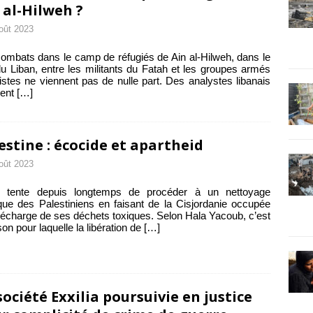
 al-Hilweh ?
oût 2023
ombats dans le camp de réfugiés de Ain al-Hilweh, dans le
u Liban, entre les militants du Fatah et les groupes armés
istes ne viennent pas de nulle part. Des analystes libanais
ment
[…]
estine : écocide et apartheid
oût 2023
ël tente depuis longtemps de procéder à un nettoyage
que des Palestiniens en faisant de la Cisjordanie occupée
écharge de ses déchets toxiques. Selon Hala Yacoub, c’est
ison pour laquelle la libération de
[…]
société Exxilia poursuivie en justice