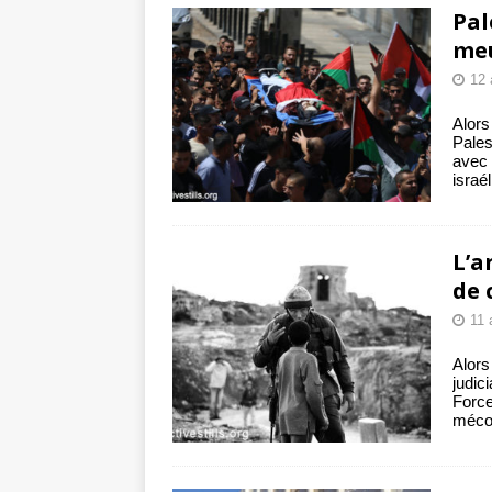
Pal
me
12 
Alors
Pales
avec 
israé
L’a
de 
11 
Alors
judic
Forc
mécon