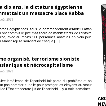
t 2026 ]
y a dix ans, la dictature égyptienne
urir : le « processus de paix » à Gaza et la propagande occidentale
mettait un massacre place Rabba
[
août 2023
forces égyptiennes sous le commandement d’Abdel Fattah
si ont commis le pire massacre de manifestants de l’histoire
ne, avec au moins 900 personnes abattues en plein jour.
 Maher Aql se souvient de chaque
[…]
me organisé, terrorisme sioniste
sianique et nécrocapitalisme
août 2023
lice israélienne de l’apartheid fait partie du problème et on
ut pas compter sur elle pour protéger les citoyens au statut
 de l’État ethnocrate juif de l’apartheid. Il y a trois semaines,
AB
NE