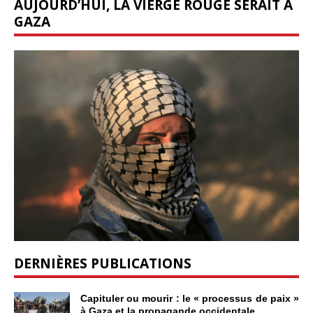
AUJOURD’HUI, LA VIERGE ROUGE SERAIT À
GAZA
DERNIÈRES PUBLICATIONS
Capituler ou mourir : le « processus de paix »
à Gaza et la propagande occidentale