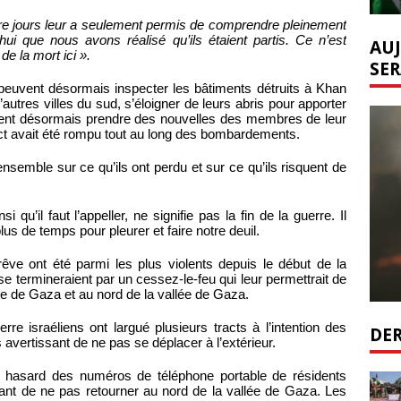
tre jours leur a seulement permis de comprendre pleinement
hui que nous avons réalisé qu’ils étaient partis. Ce n’est
AUJ
e la mort ici ».
SER
euvent désormais inspecter les bâtiments détruits à Khan
’autres villes du sud, s’éloigner de leurs abris pour apporter
euvent désormais prendre des nouvelles des membres de leur
act avait été rompu tout au long des bombardements.
nsemble sur ce qu’ils ont perdu et sur ce qu’ils risquent de
 qu’il faut l’appeller, ne signifie pas la fin de la guerre. Il
s de temps pour pleurer et faire notre deuil.
ve ont été parmi les plus violents depuis le début de la
s se termineraient par un cessez-le-feu qui leur permettrait de
lle de Gaza et au nord de la vallée de Gaza.
rre israéliens ont largué plusieurs tracts à l’intention des
DER
avertissant de ne pas se déplacer à l’extérieur.
u hasard des numéros de téléphone portable de résidents
ssant de ne pas retourner au nord de la vallée de Gaza. Les