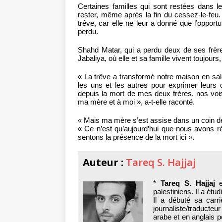
Certaines familles qui sont restées dans l
rester, même après la fin du cessez-le-feu.
trêve, car elle ne leur a donné que l’oppor
perdu.
Shahd Matar, qui a perdu deux de ses frère
Jabaliya, où elle et sa famille vivent toujours,
« La trêve a transformé notre maison en sa
les uns et les autres pour exprimer leurs 
depuis la mort de mes deux frères, nos voi
ma mère et à moi », a-t-elle raconté.
« Mais ma mère s’est assise dans un coin de 
« Ce n’est qu’aujourd’hui que nous avons réa
sentons la présence de la mort ici ».
Auteur :
Tareq S. Hajjaj
*
Tareq S. Hajjaj
e
palestiniens. Il a étudi
Il a débuté sa carr
journaliste/traducte
arabe et en anglais p