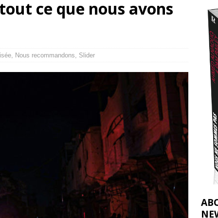
 tout ce que nous avons
t 2026 ]
urir : le « processus de paix » à Gaza et la propagande occidentale
[
isée
,
Nous recommandons
,
Slider
AB
NE