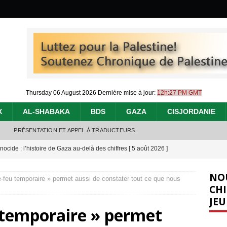
Thursday 06 August 2026
Dernière mise à jour:
12h:27 PM GMT
X
AL-SHABAKA
BDS
GAZA
CISJORDANIE
PRÉSENTATION ET APPEL À TRADUCTEURS
nocide : l’histoire de Gaza au-delà des chiffres
[ 5 août 2026 ]
effacent les preuves du génocide à Gaza
[ 4 août 2026 ]
NO
-feu temporaire » permet aussi de constater tout ce que nous
 annonce un « accord de paix » à Gaza, les Israéliens multiplie les
CHI
JEU
2026 ]
 temporaire » permet
e servent de la Cisjordanie comme d’une poubelle pour leurs déchets