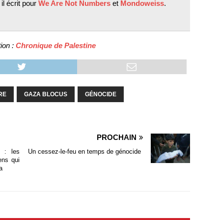
 il écrit pour
We Are Not Numbers
et
Mondoweiss
.
ion :
Chronique de Palestine
RE
GAZA BLOCUS
GÉNOCIDE
PROCHAIN
 : les
Un cessez-le-feu en temps de génocide
iens qui
a