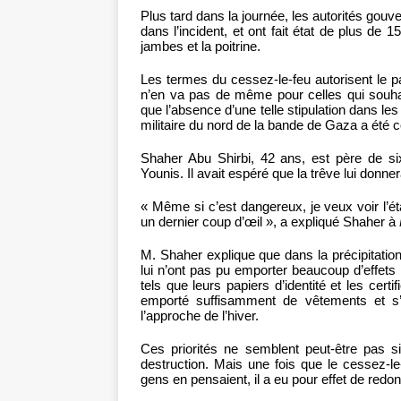
Plus tard dans la journée, les autorités go
dans l’incident, et ont fait état de plus de 
jambes et la poitrine.
Les termes du cessez-le-feu autorisent le 
n’en va pas de même pour celles qui souhai
que l’absence d’une telle stipulation dans le
militaire du nord de la bande de Gaza a été 
Shaher Abu Shirbi, 42 ans, est père de s
Younis. Il avait espéré que la trêve lui donner
« Même si c’est dangereux, je veux voir l’é
un dernier coup d’œil », a expliqué Shaher à
M. Shaher explique que dans la précipitatio
lui n’ont pas pu emporter beaucoup d’effets 
tels que leurs papiers d’identité et les cert
emporté suffisamment de vêtements et s’
l’approche de l’hiver.
Ces priorités ne semblent peut-être pas si
destruction. Mais une fois que le cessez-l
gens en pensaient, il a eu pour effet de redo