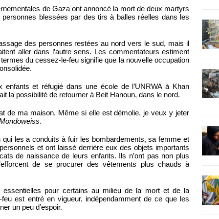
uvernementales de Gaza ont annoncé la mort de deux martyrs
15 personnes blessées par des tirs à balles réelles dans les
passage des personnes restées au nord vers le sud, mais il
tent aller dans l’autre sens. Les commentateurs estiment
s termes du cessez-le-feu signifie que la nouvelle occupation
consolidée.
ix enfants et réfugié dans une école de l’UNRWA à Khan
ait la possibilité de retourner à Beit Hanoun, dans le nord.
tat de ma maison. Même si elle est démolie, je veux y jeter
Mondoweiss
.
n qui les a conduits à fuir les bombardements, sa femme et
personnels et ont laissé derrière eux des objets importants
ificats de naissance de leurs enfants. Ils n’ont pas non plus
efforcent de se procurer des vêtements plus chauds à
 essentielles pour certains au milieu de la mort et de la
e-feu est entré en vigueur, indépendamment de ce que les
nner un peu d’espoir.