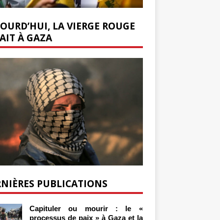
OURD’HUI, LA VIERGE ROUGE
AIT À GAZA
NIÈRES PUBLICATIONS
Capituler ou mourir : le «
processus de paix » à Gaza et la