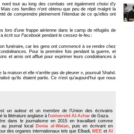
e nord tout au long des combats ont également choisi d’y
 Mais ces familles n’ont obtenu que peu de répit malgré la
tunté de comprendre pleinement l’étendue de ce qu’elles ont
s lors d’une frappe aérienne dans le camp de réfugiés de
 a écrit sur
Facebook
pendant le cessez-le-feu :
lon funéraire, car les gens ont commencé à se rendre chez
condoléances. Pour la première fois pendant la guerre, et
sins et amis ont afflué pour exprimer leurs condoléances à
la maison et elle n’arrête pas de pleurer », poursuit Shahd.
lisé qu’ils étaient partis. Ce n’est qu’aujourd’hui que nous
st un auteur et un membre de l'Union des écrivains
é la littérature anglaise à l'
université Al-Azhar
de Gaza.
ière dans le journalisme en 2015 en travaillant comme
ur au journal local
Donia al-Watan
, puis en écrivant en
our des organes internationaux tels que Elbadi,
MEE
et
Al