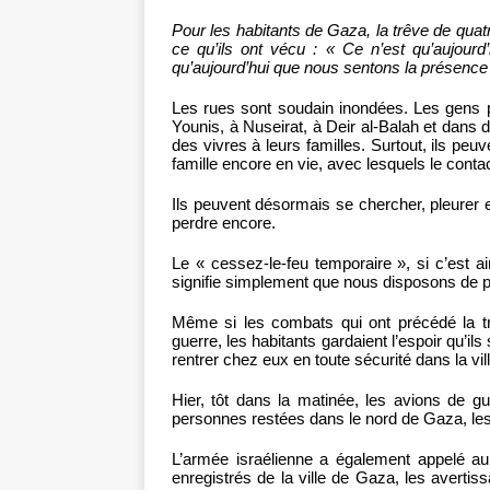
Pour les habitants de Gaza, la trêve de qua
ce qu’ils ont vécu : « Ce n’est qu’aujourd’
qu’aujourd’hui que nous sentons la présence d
Les rues sont soudain inondées. Les gens p
Younis, à Nuseirat, à Deir al-Balah et dans d
des vivres à leurs familles. Surtout, ils p
famille encore en vie, avec lesquels le cont
Ils peuvent désormais se chercher, pleurer e
perdre encore.
Le « cessez-le-feu temporaire », si c’est ainsi
signifie simplement que nous disposons de plu
Même si les combats qui ont précédé la trê
guerre, les habitants gardaient l’espoir qu’il
rentrer chez eux en toute sécurité dans la vi
Hier, tôt dans la matinée, les avions de gue
personnes restées dans le nord de Gaza, les 
L’armée israélienne a également appelé a
enregistrés de la ville de Gaza, les averti