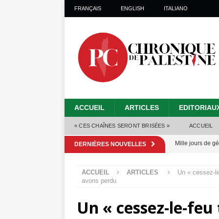
FRANÇAIS
ENGLISH
ITALIANO
ACCUEIL
ARTICLES
EDITORIAU
« CES CHAÎNES SERONT BRISÉES »
ACCUEIL
Mille jours de gé
DERNIÈRES NOUVELLES
Les Israéliens 
ACCUEIL
ARTICLES
Un « cessez-le
Alors que Trump
avons perdu
tueries
[ 4 août 
Un « cessez-le-feu
Les Israéliens s