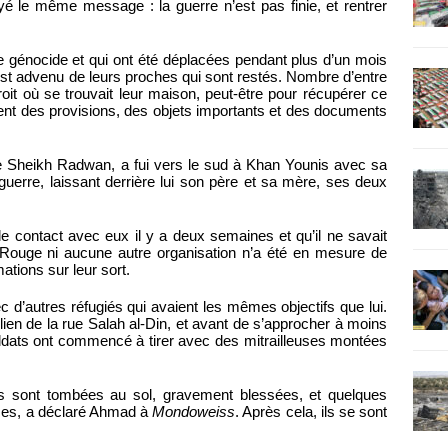
yé le même message : la guerre n’est pas finie, et rentrer
le génocide et qui ont été déplacées pendant plus d’un mois
est advenu de leurs proches qui sont restés. Nombre d’entre
roit où se trouvait leur maison, peut-être pour récupérer ce
ent des provisions, des objets importants et des documents
 de Sheikh Radwan, a fui vers le sud à Khan Younis avec sa
uerre, laissant derrière lui son père et sa mère, ses deux
 le contact avec eux il y a deux semaines et qu’il ne savait
ix-Rouge ni aucune autre organisation n’a été en mesure de
ations sur leur sort.
c d’autres réfugiés qui avaient les mêmes objectifs que lui.
raélien de la rue Salah al-Din, et avant de s’approcher à moins
oldats ont commencé à tirer avec des mitrailleuses montées
s sont tombées au sol, gravement blessées, et quelques
euses, a déclaré Ahmad à
Mondoweiss
. Après cela, ils se sont