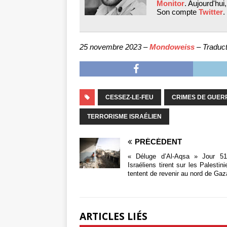
Monitor
. Aujourd'hui,
Son compte
Twitter
.
25 novembre 2023 –
Mondoweiss
– Traduct
CESSEZ-LE-FEU
CRIMES DE GUER
TERRORISME ISRAÉLIEN
PRÉCÉDENT
« Déluge d’Al-Aqsa » Jour 51
Israéliens tirent sur les Palestin
tentent de revenir au nord de Gaz
ARTICLES LIÉS