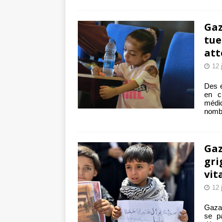
Gaz
tue
att
12 
Des é
en c
médic
nombr
Gaz
gri
vit
12 
Gaza 
se p