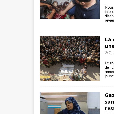
Nous
intel
disti
revie
La 
une
7 j
Le ré
de c
annex
jaun
Gaz
san
res