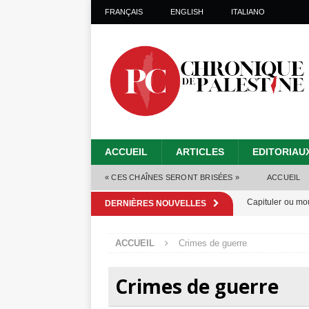
FRANÇAIS
ENGLISH
ITALIANO
ACCUEIL
ARTICLES
EDITORIAU
« CES CHAÎNES SERONT BRISÉES »
ACCUEIL
Capituler ou mo
DERNIÈRES NOUVELLES
6 août 2026 ]
ACCUEIL
Crimes de guerre
Mille jours de gé
Les Israéliens 
Crimes de guerre
Alors que Trump