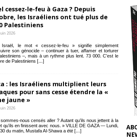
2026 ]
l cessez-le-feu à Gaza ? Depuis
éliens bombardent des entrepôts de médicaments, aggravant ainsi la
obre, les Israéliens ont tué plus de
0 Palestiniens
déjà dramatique
[ 7 août 2026 ]
juin 2026
 Israël, le mot « cessez-le-feu » signifie simplement
uivre son génocide – continuer à tuer, affamer et torturer
alestiniens –, mais à un rythme plus lent. 73 000. C’est le
e de Palestiniens
[…]
a : les Israéliens multiplient leurs
aques pour sans cesse étendre la «
ne jaune »
juin 2026
sommes-nous censés aller ? Autant qu’ils nous jettent à la
t qu’ils en finissent avec nous. » VILLE DE GAZA — Lundi,
AB
 30 du matin, Mustafa Al-Shawa a été
[…]
NE