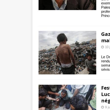
exemp
Pale
profe
Princ
Gaz
mal
10 
Le Dr
rendu
sema
sévis
Fes
Luc
né
9 j