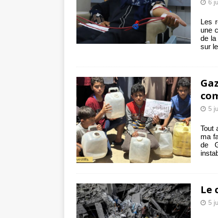
6 j
Les r
une c
de la
sur l
Gaz
com
5 j
Tout
ma fa
de G
instab
Le 
5 j