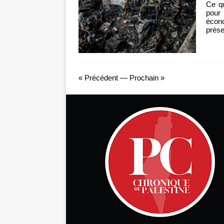
Ce qu
pour 
écon
prés
« Précédent
—
Prochain »