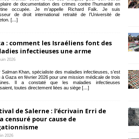
laire de documentation des crimes contre l’humanité en
stine occupée. Je m’appelle Richard Falk. Je suis
sseur de droit international retraité de l’Université de
eton.
[…]
a : comment les Israéliens font des
adies infectieuses une arme
juin 2026
 Salman Khan, spécialiste des maladies infectieuses, s’est
 à Gaza en février 2026 pour une mission médicale de trois
ines. Il a constaté que les maladies infectieuses
saient, toutes directement liées au siège
[…]
tival de Salerne : l’écrivain Erri de
a censuré pour cause de
gationnisme
uin 2026