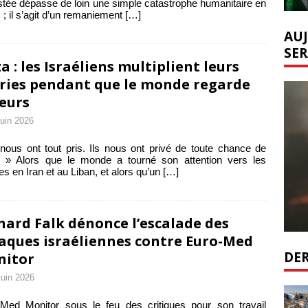
tée dépasse de loin une simple catastrophe humanitaire en
 ; il s’agit d’un remaniement
[…]
AUJ
SER
a : les Israéliens multiplient leurs
ries pendant que le monde regarde
leurs
juin 2026
 nous ont tout pris. Ils nous ont privé de toute chance de
. » Alors que le monde a tourné son attention vers les
es en Iran et au Liban, et alors qu’un
[…]
hard Falk dénonce l’escalade des
aques israéliennes contre Euro-Med
DER
nitor
juin 2026
Med Monitor sous le feu des critiques pour son travail