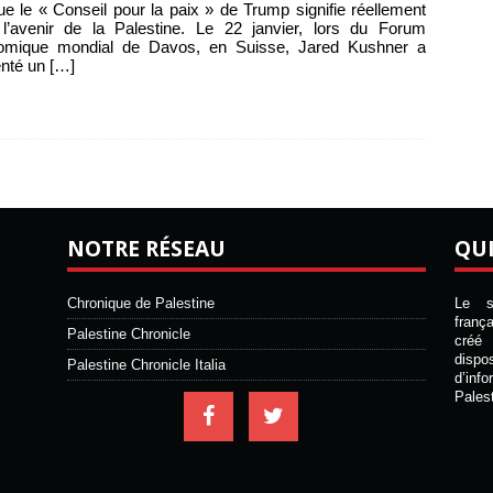
e le « Conseil pour la paix » de Trump signifie réellement
l’avenir de la Palestine. Le 22 janvier, lors du Forum
omique mondial de Davos, en Suisse, Jared Kushner a
enté un
[…]
NOTRE RÉSEAU
QU
Chronique de Palestine
Le si
franç
Palestine Chronicle
créé 
disp
Palestine Chronicle Italia
d’inf
Pales