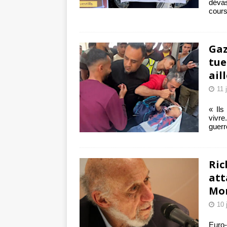
dévas
cours
Gaz
tue
ail
11 
« Ils
vivre
guerr
Ric
att
Mo
10 
Euro-