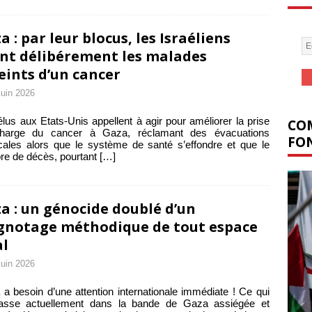
a : par leur blocus, les Israéliens
nt délibérement les malades
eints d’un cancer
juin 2026
lus aux Etats-Unis appellent à agir pour améliorer la prise
COM
harge du cancer à Gaza, réclamant des évacuations
FON
ales alors que le système de santé s’effondre et que le
e de décès, pourtant
[…]
a : un génocide doublé d’un
gnotage méthodique de tout espace
al
juin 2026
a besoin d’une attention internationale immédiate ! Ce qui
asse actuellement dans la bande de Gaza assiégée et