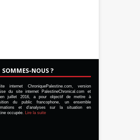
I SOMMES-NOUS ?
te internet ChroniquePalestine.com, version
aise du site internet PalestineChronical.com et
en juillet 2016, a pour objectif de mettre à
osition du public francophone, un ensemble
ormations et d’analyses sur la situation en
tine occupée.
Lire la suite