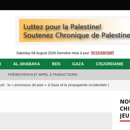
Saturday 08 August 2026
Dernière mise à jour:
7h:14 AM GMT
X
AL-SHABAKA
BDS
GAZA
CISJORDANIE
PRÉSENTATION ET APPEL À TRADUCTEURS
urir : le « processus de paix » à Gaza et la propagande occidentale
[
NO
nocide : l’histoire de Gaza au-delà des chiffres
[ 5 août 2026 ]
CHI
JEU
effacent les preuves du génocide à Gaza
[ 4 août 2026 ]
 annonce un « accord de paix » à Gaza, les Israéliens multiplie les