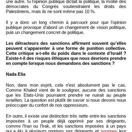
une autre. Si l’opinion publique dictait la politique, la moitié des
démocrates du Congrès soutiendraient les droits des
Palestiniens, mais ils ne sont même pas 10 %.
Il y a donc un long chemin à parcourir pour que l’opinion
publique provoque d’abord un changement de vision politique,
puis un changement concret de politique.
Les détracteurs des sanctions affirment souvent qu’elles
peuvent s’apparenter à une forme de punition collective.
Cette critique a-t-elle du poids dans le contexte d’Israël ?
Existe-t-il des risques éthiques que nous devrions prendre
en compte lorsque nous demandons des sanctions ?
Nada Elia
Non, dans mon esprit, cela n’est absolument pas le cas.
Comme Khaled vient de le souligner, aucune des sanctions
que les Etats-Unis pourraient prendre ne nuirait au peuple
israélien. La question est plutôt de savoir si nous devons nous
préoccuper du confort de nos oppresseurs.
En outre, il existe une distinction très nette entre les sanctions
imposées à un peuple déjà opprimé par ses dirigeants,
comme l’Iran ou l’Irak, et les sanctions imposées à un pays
qui a élu à plusieurs reprises ses dirigeants et
soutenu
leur