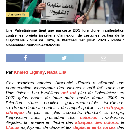
Une Palestinienne tient une pancarte BDS lors d'une manifestation
contre les projets israéliens d'annexion de certaines parties de la
Cisjordanie - Ville de Gaza, le mercredi 1er juillet 2020 - Photo :
Mohammed Zaanoun/ActiveStills
Par
Khaled Elgindy
,
Nada Elia
Ces dernières années, l’impunité d’Israël a alimenté une
augmentation incessante des violences qu’il fait subir aux
Palestiniens. Les Israéliens
ont tué
plus de Palestiniens en
2022 qu’au cours de toute autre année depuis 2006, et
l’élection d’une coalition gouvernementale israélienne
d’extrême droite a conduit à des appels publics au
nettoyage
ethnique
de plus en plus fréquents. Pendant ce temps,
l’expansion sans précédent des
colonies
israéliennes
illégales, la montée en flèche des
attaques des colons
, le
blocus
asphyxiant de Gaza et les
déplacements forcés
des