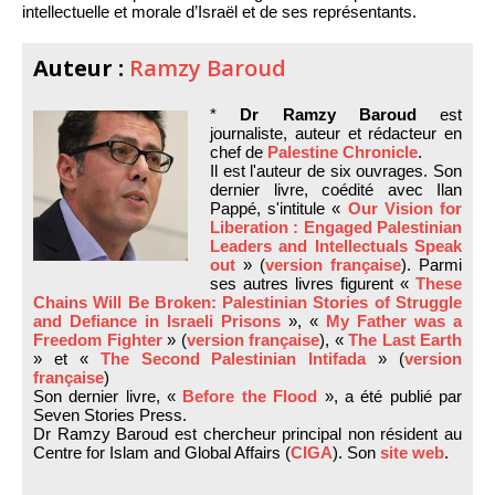
intellectuelle et morale d’Israël et de ses représentants.
Auteur :
Ramzy Baroud
*
Dr Ramzy Baroud
est
journaliste, auteur et rédacteur en
chef de
Palestine Chronicle
.
Il est l'auteur de six ouvrages. Son
dernier livre, coédité avec Ilan
Pappé, s'intitule «
Our Vision for
Liberation : Engaged Palestinian
Leaders and Intellectuals Speak
out
» (
version française
). Parmi
ses autres livres figurent «
These
Chains Will Be Broken: Palestinian Stories of Struggle
and Defiance in Israeli Prisons
», «
My Father was a
Freedom Fighter
» (
version française
), «
The Last Earth
» et «
The Second Palestinian Intifada
» (
version
française
)
Son dernier livre, «
Before the Flood
», a été publié par
Seven Stories Press.
Dr Ramzy Baroud est chercheur principal non résident au
Centre for Islam and Global Affairs (
CIGA
). Son
site web
.