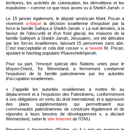
territoires, les activités de colonisation, les démolitions et les
expulsions – comme ce que nous avons vu à Sheikh Jarrah. »
Le 19 janvier également, le député américain Mark Pocan a
vivement
critiqué
la décision israélienne d’expulser par la
force la famille Salhiya à Sheikh Jarrah. « La nuit dernière, à la
faveur de l’obscurité et d’un froid glacial, les maisons de la
famille Salhiyeh à Sheikh Jarrah, Jérusalem, ont été détruites
par les forces israéliennes, laissant 15 personnes sans abri.
C’est inacceptable et cela doit cesser », a
tweeté
M. Pocan,
ajoutant le hashtag populaire #Savesheikhjarrah.
Pour sa part, l’envoyé spécial des Nations unies pour le
Moyen-Orient, Tor Wennsland, a fermement condamné
l’expulsion de la famille palestinienne par les autorités
d’occupation israéliennes.
« J’appelle les autorités israéliennes à mettre fin au
déplacement et à l’expulsion des Palestiniens, conformément
à ses obligations en vertu du droit international, et à approuver
des plans supplémentaires qui permettraient aux
communautés palestiniennes de construire légalement et de
répondre à leurs besoins de développement », a déclaré
Wennesland, selon le
site Internet
de l’ONU.
Revenons à l’exposition d’Erdan, où il a mis en exergue le