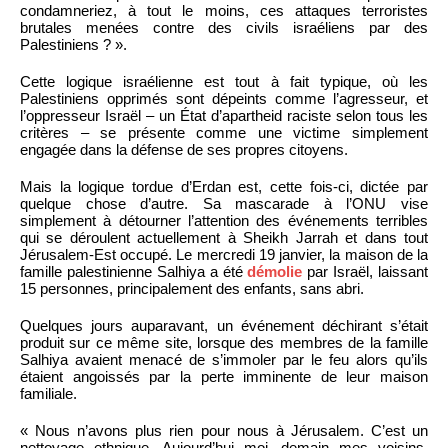
condamneriez, à tout le moins, ces attaques terroristes
brutales menées contre des civils israéliens par des
Palestiniens ? ».
Cette logique israélienne est tout à fait typique, où les
Palestiniens opprimés sont dépeints comme l’agresseur, et
l’oppresseur Israël – un État d’apartheid raciste selon tous les
critères – se présente comme une victime simplement
engagée dans la défense de ses propres citoyens.
Mais la logique tordue d’Erdan est, cette fois-ci, dictée par
quelque chose d’autre. Sa mascarade à l’ONU vise
simplement à détourner l’attention des événements terribles
qui se déroulent actuellement à Sheikh Jarrah et dans tout
Jérusalem-Est occupé. Le mercredi 19 janvier, la maison de la
famille palestinienne Salhiya a été
démolie
par Israël, laissant
15 personnes, principalement des enfants, sans abri.
Quelques jours auparavant, un événement déchirant s’était
produit sur ce même site, lorsque des membres de la famille
Salhiya avaient menacé de s’immoler par le feu alors qu’ils
étaient angoissés par la perte imminente de leur maison
familiale.
« Nous n’avons plus rien pour nous à Jérusalem. C’est un
nettoyage ethnique. Aujourd’hui moi, demain mes voisins.