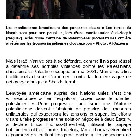
Les manifestants brandissent des pancartes disant « Les terres du
Naqab sont pour son peuple », lors d’une manifestation à al-Naqab
[Neguev]. Près d’une centaine de Palestiniens protestataires ont été
arrêtés par les troupes israéliennes d’occupation – Photo : Al-Jazeera
Mais Israël n’arrive pas à se défendre, comme il n’a pas réussi
à défendre ses horribles violences contre les Palestiniens
dans toute la Palestine occupée en mai 2021. Même les alliés
traditionnels d’Israël s’expriment contre la dernière vague de
nettoyage ethnique à Sheikh Jarrah.
L’envoyée américaine auprès des Nations unies s’est dite
« préoccupée » par l’expulsion forcée dans le quartier
palestinien. « Pour progresser, tant Israël que l’Autorité
palestinienne doivent s’abstenir de prendre des mesures
unilatérales qui exacerbent les tensions et sapent les efforts
visant à faire progresser une solution négociée à deux États »,
a déclaré Linda Thomas-Greenfield, utilisant le langage
habituellement très timoré. Toutefois, Mme Thomas-Greenfield
a poursuivi en mettant en garde contre « les annexions de