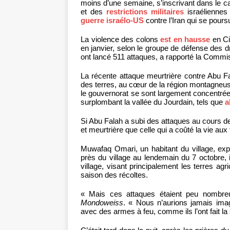
moins d’une semaine, s’inscrivant dans le c
et des
restrictions militaires
israéliennes 
guerre israélo-US
contre l’Iran qui se pours
La violence des colons
est en hausse
en Ci
en janvier, selon le groupe de défense des dr
ont lancé 511 attaques, a rapporté la Commis
La récente attaque meurtrière contre Abu Fala
des terres, au cœur de la région montagneu
le gouvernorat se sont largement concentrées 
surplombant la vallée du Jourdain, tels que
a
Si Abu Falah a subi des attaques au cours 
et meurtrière que celle qui a coûté la vie a
Muwafaq Omari, un habitant du village, exp
près du village au lendemain du 7 octobre, 
village, visant principalement les terres agr
saison des récoltes.
« Mais ces attaques étaient peu nombreu
Mondoweiss
. « Nous n’aurions jamais imagi
avec des armes à feu, comme ils l’ont fait la