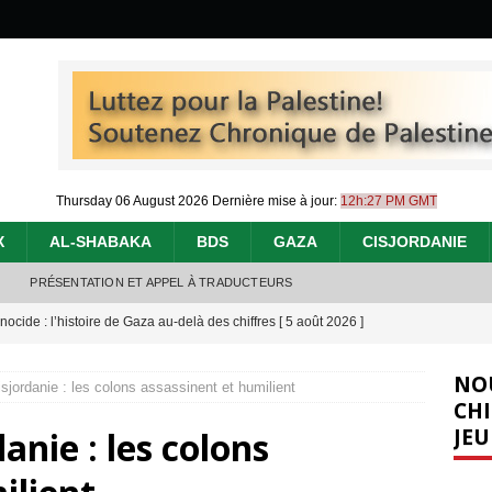
Thursday 06 August 2026
Dernière mise à jour:
12h:27 PM GMT
X
AL-SHABAKA
BDS
GAZA
CISJORDANIE
PRÉSENTATION ET APPEL À TRADUCTEURS
nocide : l’histoire de Gaza au-delà des chiffres
[ 5 août 2026 ]
effacent les preuves du génocide à Gaza
[ 4 août 2026 ]
NO
jordanie : les colons assassinent et humilient
 annonce un « accord de paix » à Gaza, les Israéliens multiplie les
CHI
JEU
nie : les colons
2026 ]
e servent de la Cisjordanie comme d’une poubelle pour leurs déchets