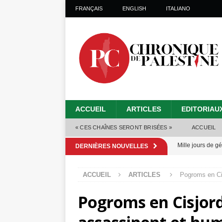
FRANÇAIS
ENGLISH
ITALIANO
ACCUEIL
ARTICLES
EDITORIAU
« CES CHAÎNES SERONT BRISÉES »
ACCUEIL
Mille jours de gé
DERNIÈRES NOUVELLES
Les Israéliens 
ACCUEIL
ARTICLES
Pogroms en Cis
Alors que Trump
Pogroms en Cisjorda
tueries
[ 4 août 
Les Israéliens s