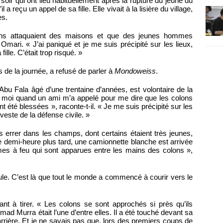
u soir qui ont lieu habituellement après la rupture du jeûne du
 a reçu un appel de sa fille. Elle vivait à la lisière du village,
es.
lons attaquaient des maisons et que des jeunes hommes
mari. « J’ai paniqué et je me suis précipité sur les lieux,
ille. C’était trop risqué. »
 de la journée, a refusé de parler à
Mondoweiss
.
u Fala âgé d’une trentaine d’années, est volontaire de la
hez moi quand un ami m’a appelé pour me dire que les colons
t été blessées », raconte-t-il. « Je me suis précipité sur les
este de la défense civile. »
s errer dans les champs, dont certains étaient très jeunes,
e demi-heure plus tard, une camionnette blanche est arrivée
mes à feu qui sont apparues entre les mains des colons »,
oule. C’est là que tout le monde a commencé à courir vers le
ant à tirer. « Les colons se sont approchés si près qu’ils
mad Murra était l’une d’entre elles. Il a été touché devant sa
rrière. Et je ne savais pas que, lors des premiers coups de