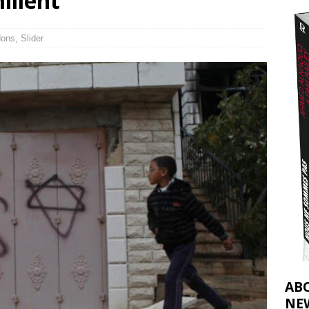
ilient
t 2026 ]
urir : le « processus de paix » à Gaza et la propagande occidentale
[
dons
,
Slider
AB
NE