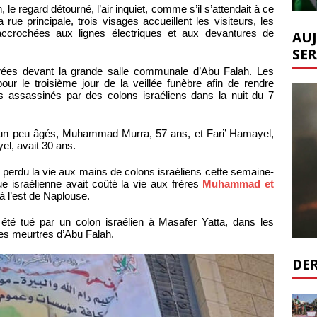
e regard détourné, l’air inquiet, comme s’il s’attendait à ce
ue principale, trois visages accueillent les visiteurs, les
accrochées aux lignes électriques et aux devantures de
AUJ
SER
arées devant la grande salle communale d’Abu Falah. Les
r le troisième jour de la veillée funèbre afin de rendre
s assassinés par des colons israéliens dans la nuit du 7
un peu âgés, Muhammad Murra, 57 ans, et Fari’ Hamayel,
el, avait 30 ans.
r perdu la vie aux mains de colons israéliens cette semaine-
ue israélienne avait coûté la vie aux frères
Muhammad et
à l’est de Naplouse.
 été tué par un colon israélien à Masafer Yatta, dans les
les meurtres d’Abu Falah.
DER