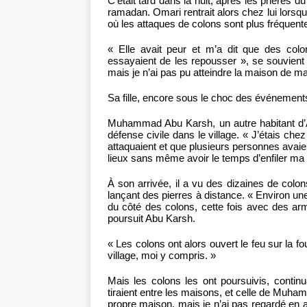
C’était tard dans la nuit, après les prières d
ramadan. Omari rentrait alors chez lui lorsqu’il
où les attaques de colons sont plus fréquent
« Elle avait peur et m’a dit que des co
essayaient de les repousser », se souvient O
mais je n’ai pas pu atteindre la maison de ma f
Sa fille, encore sous le choc des événements
Muhammad Abu Karsh, un autre habitant d’Ab
défense civile dans le village. « J’étais c
attaquaient et que plusieurs personnes avaien
lieux sans même avoir le temps d’enfiler ma v
À son arrivée, il a vu des dizaines de colon
lançant des pierres à distance. « Environ un
du côté des colons, cette fois avec des ar
poursuit Abu Karsh.
« Les colons ont alors ouvert le feu sur la f
village, moi y compris. »
Mais les colons les ont poursuivis, continu
tiraient entre les maisons, et celle de Muham
propre maison, mais je n’ai pas regardé en a