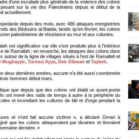
adre d’une escalade plus générale de la violence des colons
pesant sur la vie des Palestiniens depuis le début de la
uit actuellement.
sjordanie depuis des mois, avec 486 attaques enregistrées
oits des Bédouins al-Baidar, tandis qu’en février, les colons
sion palestinienne de résistance au mur et aux colonies.
h est significative car elle s’est produite plus à l’intérieur
se de Ramallah ; en revanche, les attaques des colons dans
autour de la ligne de villages situés à l’est de Ramallah et
l-Mughayyir
,
Turmus Ayya
,
Deir Dibwan
et
Taybeh
.
des deux dernières années, aucune n’a été aussi coordonnée
ux trois hommes début mars.
lique que depuis que des colons ont établi un avant-poste
ils ont mené des raids de temps à autre à la périphérie du
icoles et incendiant les cultures de blé et d’orge pendant la
ses et n’ont fait aucune victime », a déclaré Omari à
né que les colons attaqueraient par dizaines et tireraient
 semaine dernière. »