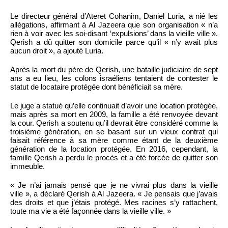
Le directeur général d’Ateret Cohanim, Daniel Luria, a nié les
allégations, affirmant à Al Jazeera que son organisation « n’a
rien à voir avec les soi-disant ‘expulsions’ dans la vieille ville ».
Qerish a dû quitter son domicile parce qu’il « n’y avait plus
aucun droit », a ajouté Luria.
Après la mort du père de Qerish, une bataille judiciaire de sept
ans a eu lieu, les colons israéliens tentaient de contester le
statut de locataire protégée dont bénéficiait sa mère.
Le juge a statué qu’elle continuait d’avoir une location protégée,
mais après sa mort en 2009, la famille a été renvoyée devant
la cour. Qerish a soutenu qu’il devrait être considéré comme la
troisième génération, en se basant sur un vieux contrat qui
faisait référence à sa mère comme étant de la deuxième
génération de la location protégée. En 2016, cependant, la
famille Qerish a perdu le procès et a été forcée de quitter son
immeuble.
« Je n’ai jamais pensé que je ne vivrai plus dans la vieille
ville », a déclaré Qerish à Al Jazeera. « Je pensais que j’avais
des droits et que j’étais protégé. Mes racines s’y rattachent,
toute ma vie a été façonnée dans la vieille ville. »