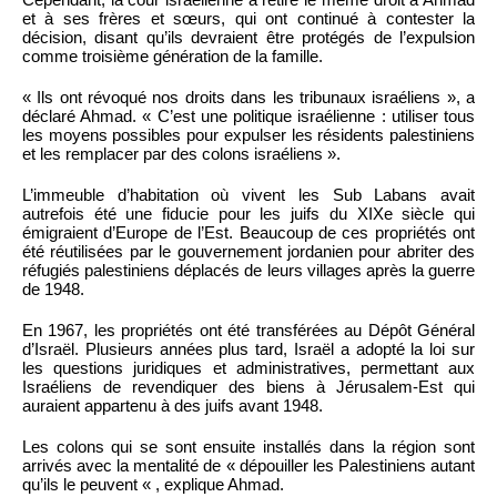
et à ses frères et sœurs, qui ont continué à contester la
décision, disant qu’ils devraient être protégés de l’expulsion
comme troisième génération de la famille.
« Ils ont révoqué nos droits dans les tribunaux israéliens », a
déclaré Ahmad. « C’est une politique israélienne : utiliser tous
les moyens possibles pour expulser les résidents palestiniens
et les remplacer par des colons israéliens ».
L’immeuble d’habitation où vivent les Sub Labans avait
autrefois été une fiducie pour les juifs du XIXe siècle qui
émigraient d’Europe de l’Est. Beaucoup de ces propriétés ont
été réutilisées par le gouvernement jordanien pour abriter des
réfugiés palestiniens déplacés de leurs villages après la guerre
de 1948.
En 1967, les propriétés ont été transférées au Dépôt Général
d’Israël. Plusieurs années plus tard, Israël a adopté la loi sur
les questions juridiques et administratives, permettant aux
Israéliens de revendiquer des biens à Jérusalem-Est qui
auraient appartenu à des juifs avant 1948.
Les colons qui se sont ensuite installés dans la région sont
arrivés avec la mentalité de « dépouiller les Palestiniens autant
qu’ils le peuvent « , explique Ahmad.