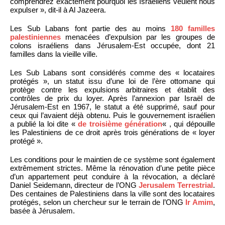
comprendrez exactement pourquoi les Israéliens veulent nous
expulser », dit-il à Al Jazeera.
Les Sub Labans font partie des au moins
180 familles
palestiniennes
menacées d’expulsion par les groupes de
colons israéliens dans Jérusalem-Est occupée, dont 21
familles dans la vieille ville.
Les Sub Labans sont considérés comme des « locataires
protégés », un statut issu d’une loi de l’ère ottomane qui
protège contre les expulsions arbitraires et établit des
contrôles de prix du loyer. Après l’annexion par Israël de
Jérusalem-Est en 1967, le statut a été supprimé, sauf pour
ceux qui l’avaient déjà obtenu. Puis le gouvernement israélien
a publié la loi dite «
de troisième génération
« , qui dépouille
les Palestiniens de ce droit après trois générations de « loyer
protégé ».
Les conditions pour le maintien de ce système sont également
extrêmement strictes. Même la rénovation d’une petite pièce
d’un appartement peut conduire à la révocation, a déclaré
Daniel Seidemann, directeur de l’ONG
Jerusalem Terrestrial
.
Des centaines de Palestiniens dans la ville sont des locataires
protégés, selon un chercheur sur le terrain de l’ONG
Ir Amim
,
basée à Jérusalem.