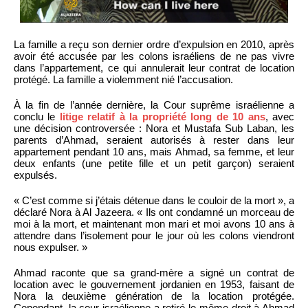
La famille a reçu son dernier ordre d’expulsion en 2010, après
avoir été accusée par les colons israéliens de ne pas vivre
dans l’appartement, ce qui annulerait leur contrat de location
protégé. La famille a violemment nié l’accusation.
À la fin de l’année dernière, la Cour suprême israélienne a
conclu le
litige relatif à la propriété long de 10 ans
, avec
une décision controversée : Nora et Mustafa Sub Laban, les
parents d’Ahmad, seraient autorisés à rester dans leur
appartement pendant 10 ans, mais Ahmad, sa femme, et leur
deux enfants (une petite fille et un petit garçon) seraient
expulsés.
« C’est comme si j’étais détenue dans le couloir de la mort », a
déclaré Nora à Al Jazeera. « Ils ont condamné un morceau de
moi à la mort, et maintenant mon mari et moi avons 10 ans à
attendre dans l’isolement pour le jour où les colons viendront
nous expulser. »
Ahmad raconte que sa grand-mère a signé un contrat de
location avec le gouvernement jordanien en 1953, faisant de
Nora la deuxième génération de la location protégée.
Cependant, la cour israélienne a retiré le même droit à Ahmad