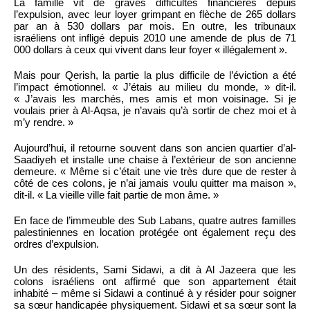
La famille vit de graves difficultés financières depuis
l’expulsion, avec leur loyer grimpant en flèche de 265 dollars
par an à 530 dollars par mois. En outre, les tribunaux
israéliens ont infligé depuis 2010 une amende de plus de 71
000 dollars à ceux qui vivent dans leur foyer « illégalement ».
Mais pour Qerish, la partie la plus difficile de l’éviction a été
l’impact émotionnel. « J’étais au milieu du monde, » dit-il.
« J’avais les marchés, mes amis et mon voisinage. Si je
voulais prier à Al-Aqsa, je n’avais qu’à sortir de chez moi et à
m’y rendre. »
Aujourd’hui, il retourne souvent dans son ancien quartier d’al-
Saadiyeh et installe une chaise à l’extérieur de son ancienne
demeure. « Même si c’était une vie très dure que de rester à
côté de ces colons, je n’ai jamais voulu quitter ma maison »,
dit-il. « La vieille ville fait partie de mon âme. »
En face de l’immeuble des Sub Labans, quatre autres familles
palestiniennes en location protégée ont également reçu des
ordres d’expulsion.
Un des résidents, Sami Sidawi, a dit à Al Jazeera que les
colons israéliens ont affirmé que son appartement était
inhabité – même si Sidawi a continué à y résider pour soigner
sa sœur handicapée physiquement. Sidawi et sa sœur sont la