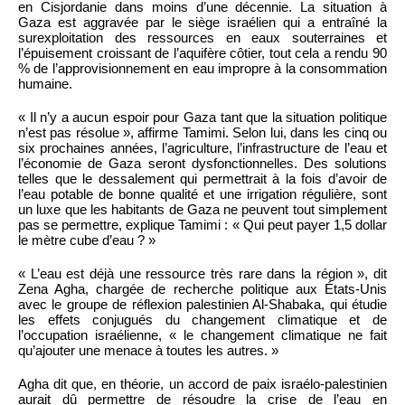
en Cisjordanie dans moins d’une décennie. La situation à
Gaza est aggravée par le siège israélien qui a entraîné la
surexploitation des ressources en eaux souterraines et
l’épuisement croissant de l’aquifère côtier, tout cela a rendu 90
% de l’approvisionnement en eau impropre à la consommation
humaine.
« Il n’y a aucun espoir pour Gaza tant que la situation politique
n’est pas résolue », affirme Tamimi. Selon lui, dans les cinq ou
six prochaines années, l’agriculture, l’infrastructure de l’eau et
l’économie de Gaza seront dysfonctionnelles. Des solutions
telles que le dessalement qui permettrait à la fois d’avoir de
l’eau potable de bonne qualité et une irrigation régulière, sont
un luxe que les habitants de Gaza ne peuvent tout simplement
pas se permettre, explique Tamimi : « Qui peut payer 1,5 dollar
le mètre cube d’eau ? »
« L’eau est déjà une ressource très rare dans la région », dit
Zena Agha, chargée de recherche politique aux États-Unis
avec le groupe de réflexion palestinien Al-Shabaka, qui étudie
les effets conjugués du changement climatique et de
l’occupation israélienne, « le changement climatique ne fait
qu’ajouter une menace à toutes les autres. »
Agha dit que, en théorie, un accord de paix israélo-palestinien
aurait dû permettre de résoudre la crise de l’eau en