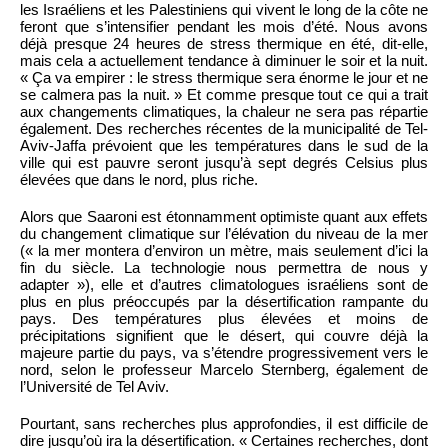
les Israéliens et les Palestiniens qui vivent le long de la côte ne
feront que s’intensifier pendant les mois d’été. Nous avons
déjà presque 24 heures de stress thermique en été, dit-elle,
mais cela a actuellement tendance à diminuer le soir et la nuit.
« Ça va empirer : le stress thermique sera énorme le jour et ne
se calmera pas la nuit. » Et comme presque tout ce qui a trait
aux changements climatiques, la chaleur ne sera pas répartie
également. Des recherches récentes de la municipalité de Tel-
Aviv-Jaffa prévoient que les températures dans le sud de la
ville qui est pauvre seront jusqu’à sept degrés Celsius plus
élevées que dans le nord, plus riche.
Alors que Saaroni est étonnamment optimiste quant aux effets
du changement climatique sur l’élévation du niveau de la mer
(« la mer montera d’environ un mètre, mais seulement d’ici la
fin du siècle. La technologie nous permettra de nous y
adapter »), elle et d’autres climatologues israéliens sont de
plus en plus préoccupés par la désertification rampante du
pays. Des températures plus élevées et moins de
précipitations signifient que le désert, qui couvre déjà la
majeure partie du pays, va s’étendre progressivement vers le
nord, selon le professeur Marcelo Sternberg, également de
l’Université de Tel Aviv.
Pourtant, sans recherches plus approfondies, il est difficile de
dire jusqu’où ira la désertification. « Certaines recherches, dont