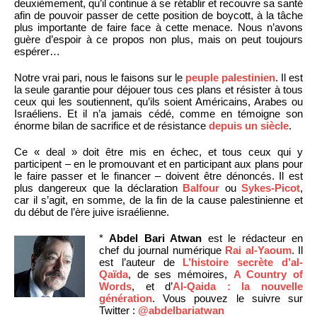
deuxièmement, qu’il continue à se rétablir et recouvre sa santé
afin de pouvoir passer de cette position de boycott, à la tâche
plus importante de faire face à cette menace. Nous n’avons
guère d’espoir à ce propos non plus, mais on peut toujours
espérer…
Notre vrai pari, nous le faisons sur le
peuple palestinien
. Il est
la seule garantie pour déjouer tous ces plans et résister à tous
ceux qui les soutiennent, qu’ils soient Américains, Arabes ou
Israéliens. Et il n’a jamais cédé, comme en témoigne son
énorme bilan de sacrifice et de résistance
depuis un siècle
.
Ce « deal » doit être mis en échec, et tous ceux qui y
participent – en le promouvant et en participant aux plans pour
le faire passer et le financer – doivent être dénoncés. Il est
plus dangereux que la déclaration
Balfour
ou
Sykes-Picot
,
car il s’agit, en somme, de la fin de la cause palestinienne et
du début de l’ère juive israélienne.
*
Abdel Bari Atwan
est le rédacteur en
chef du journal numérique
Rai al-Yaoum
. Il
est l’auteur de
L’histoire secrète d’al-
Qaïda
, de ses mémoires,
A Country of
Words
, et d’
Al-Qaida : la nouvelle
génération
. Vous pouvez le suivre sur
Twitter :
@abdelbariatwan