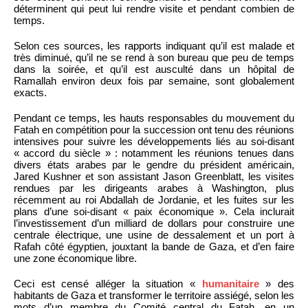
déterminent qui peut lui rendre visite et pendant combien de
temps.
Selon ces sources, les rapports indiquant qu’il est malade et
très diminué, qu’il ne se rend à son bureau que peu de temps
dans la soirée, et qu’il est ausculté dans un hôpital de
Ramallah environ deux fois par semaine, sont globalement
exacts.
Pendant ce temps, les hauts responsables du mouvement du
Fatah en compétition pour la succession ont tenu des réunions
intensives pour suivre les développements liés au soi-disant
« accord du siècle » : notamment les réunions tenues dans
divers états arabes par le gendre du président américain,
Jared Kushner et son assistant Jason Greenblatt, les visites
rendues par les dirigeants arabes à Washington, plus
récemment au roi Abdallah de Jordanie, et les fuites sur les
plans d’une soi-disant « paix économique ». Cela inclurait
l’investissement d’un milliard de dollars pour construire une
centrale électrique, une usine de dessalement et un port à
Rafah côté égyptien, jouxtant la bande de Gaza, et d’en faire
une zone économique libre.
Ceci est censé alléger la situation «
humanitaire
» des
habitants de Gaza et transformer le territoire assiégé, selon les
mots d’un membre du Comité central du Fatah, en un