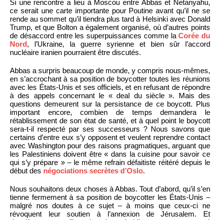
Si une rencontre a lieu à Moscou entre Abbas et Netanyahu,
ce serait une carte importante pour Poutine avant qu’il ne se
rende au sommet qu’il tiendra plus tard à Helsinki avec Donald
Trump, et que Bolton a également organisé, où d’autres points
de désaccord entre les superpuissances comme la
Corée du
Nord
, l’Ukraine, la guerre syrienne et bien sûr l’accord
nucléaire iranien pourraient être discutés.
Abbas a surpris beaucoup de monde, y compris nous-mêmes,
en s’accrochant à sa position de boycotter toutes les réunions
avec les États-Unis et ses officiels, et en refusant de répondre
à des appels concernant le « deal du siècle ». Mais des
questions demeurent sur la persistance de ce boycott. Plus
important encore, combien de temps demandera le
rétablissement de son état de santé, et à quel point le boycott
sera-t-il respecté par ses successeurs ? Nous savons que
certains d’entre eux s’y opposent et veulent reprendre contact
avec Washington pour des raisons pragmatiques, arguant que
les Palestiniens doivent être « dans la cuisine pour savoir ce
qui s’y prépare » – le même refrain défaitiste réitéré depuis le
début des
négociations secrètes d’Oslo
.
Nous souhaitons deux choses à Abbas. Tout d’abord, qu’il s’en
tienne fermement à sa position de boycotter les États-Unis –
malgré nos doutes à ce sujet – à moins que ceux-ci ne
révoquent leur soutien à l’annexion de Jérusalem. Et