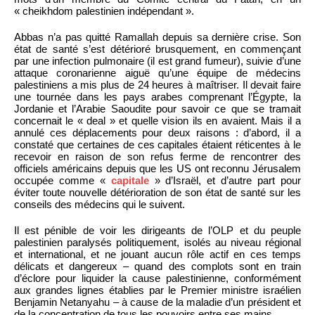
« cheikhdom palestinien indépendant ».
Abbas n’a pas quitté Ramallah depuis sa dernière crise. Son
état de santé s’est détérioré brusquement, en commençant
par une infection pulmonaire (il est grand fumeur), suivie d’une
attaque coronarienne aiguë qu’une équipe de médecins
palestiniens a mis plus de 24 heures à maîtriser. Il devait faire
une tournée dans les pays arabes comprenant l’Égypte, la
Jordanie et l’Arabie Saoudite pour savoir ce que se tramait
concernait le « deal » et quelle vision ils en avaient. Mais il a
annulé ces déplacements pour deux raisons : d’abord, il a
constaté que certaines de ces capitales étaient réticentes à le
recevoir en raison de son refus ferme de rencontrer des
officiels américains depuis que les US ont reconnu Jérusalem
occupée comme «
capitale
» d’Israël, et d’autre part pour
éviter toute nouvelle détérioration de son état de santé sur les
conseils des médecins qui le suivent.
Il est pénible de voir les dirigeants de l’OLP et du peuple
palestinien paralysés politiquement, isolés au niveau régional
et international, et ne jouant aucun rôle actif en ces temps
délicats et dangereux – quand des complots sont en train
d’éclore pour liquider la cause palestinienne, conformément
aux grandes lignes établies par le Premier ministre israélien
Benjamin Netanyahu – à cause de la maladie d’un président et
de la concentration de tous les pouvoirs entre ses mains.