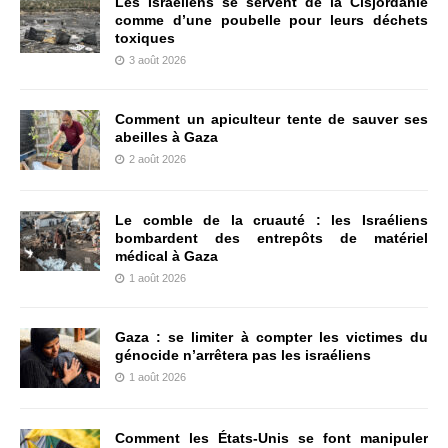
Les Israéliens se servent de la Cisjordanie
comme d’une poubelle pour leurs déchets
toxiques
3 août 2026
Comment un apiculteur tente de sauver ses
abeilles à Gaza
2 août 2026
Le comble de la cruauté : les Israéliens
bombardent des entrepôts de matériel
médical à Gaza
1 août 2026
Gaza : se limiter à compter les victimes du
génocide n’arrêtera pas les israéliens
1 août 2026
Comment les États-Unis se font manipuler