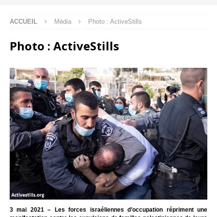
ACCUEIL
Média
Photo : ActiveStills
Photo : ActiveStills
3 mai 2021 – Les forces israéliennes d’occupation répriment une