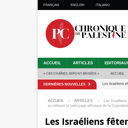
FRANÇAIS
ENGLISH
ITALIANO
ACCUEIL
ARTICLES
EDITORIAU
« CES CHAÎNES SERONT BRISÉES »
ACCUEIL
Les Israéliens 
DERNIÈRES NOUVELLES
Alors que Trump
ACCUEIL
ARTICLES
Les Israéliens
tueries
[ 4 août 
accélérant le nettoyage ethnique de la Cisjordan
Les Israéliens s
Les Israéliens fête
toxiques
[ 3 aoû