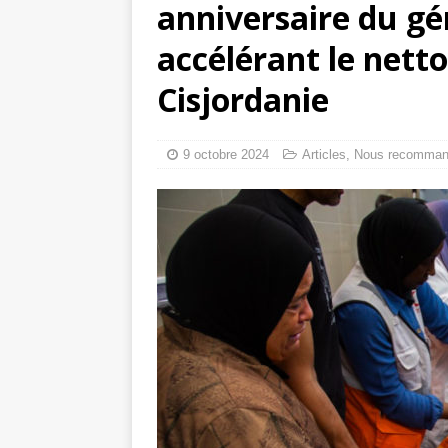
anniversaire du gé
Comment un apic
accélérant le nett
Mille jours de gé
Cisjordanie
9 octobre 2024
Articles
,
Nous recomma