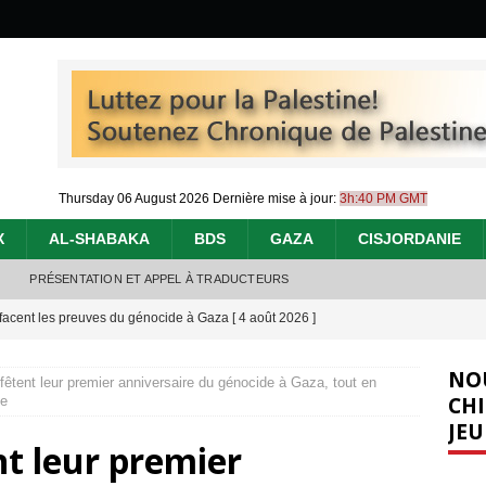
Thursday 06 August 2026
Dernière mise à jour:
3h:40 PM GMT
X
AL-SHABAKA
BDS
GAZA
CISJORDANIE
PRÉSENTATION ET APPEL À TRADUCTEURS
effacent les preuves du génocide à Gaza
[ 4 août 2026 ]
 annonce un « accord de paix » à Gaza, les Israéliens multiplie les
NO
 fêtent leur premier anniversaire du génocide à Gaza, tout en
2026 ]
CHI
ie
JEU
e servent de la Cisjordanie comme d’une poubelle pour leurs déchets
nt leur premier
t 2026 ]