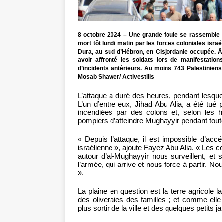
8 octobre 2024 – Une grande foule se rassemble po
mort tôt lundi matin par les forces coloniales isra
Dura, au sud d’Hébron, en Cisjordanie occupée. Â
avoir affronté les soldats lors de manifestation
d’incidents antérieurs. Au moins 743 Palestinien
Mosab Shawer/ Activestills
L’attaque a duré des heures, pendant lesqu
L’un d’entre eux, Jihad Abu Alia, a été tué 
incendiées par des colons et, selon les 
pompiers d’atteindre Mughayyir pendant toute
« Depuis l’attaque, il est impossible d’acc
israélienne », ajoute Fayez Abu Alia. « Les c
autour d’al-Mughayyir nous surveillent, et s’
l’armée, qui arrive et nous force à partir. N
».
La plaine en question est la terre agricole l
des oliveraies des familles ; et comme elle 
plus sortir de la ville et des quelques petits ja