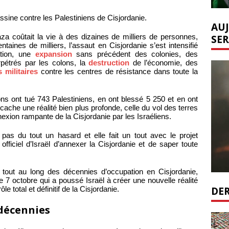
ssine contre les Palestiniens de Cisjordanie.
AUJ
SER
za coûtait la vie à des dizaines de milliers de personnes,
taines de milliers, l’assaut en Cisjordanie s’est intensifié
tion, une
expansion
sans précédent des colonies, des
pétrés par les colons, la
destruction
de l’économie, des
 militaires
contre les centres de résistance dans toute la
lons ont tué 743 Palestiniens, en ont blessé 5 250 et en ont
cache une réalité bien plus profonde, celle du vol des terres
nexion rampante de la Cisjordanie par les Israéliens.
t pas du tout un hasard et elle fait un tout avec le projet
 officiel d’Israël d’annexer la Cisjordanie et de saper toute
é tout au long des décennies d’occupation en Cisjordanie,
e 7 octobre qui a poussé Israël à créer une nouvelle réalité
DER
le total et définitif de la Cisjordanie.
 décennies