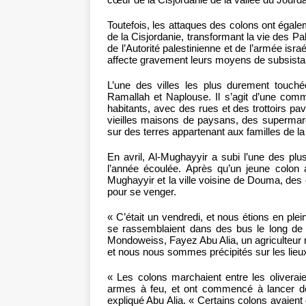
Toutefois, les attaques des colons ont égalem
de la Cisjordanie, transformant la vie des Pa
de l’Autorité palestinienne et de l’armée isr
affecte gravement leurs moyens de subsista
L’une des villes les plus durement touch
Ramallah et Naplouse. Il s’agit d’une com
habitants, avec des rues et des trottoirs 
vieilles maisons de paysans, des supermarc
sur des terres appartenant aux familles de la 
En avril, Al-Mughayyir a subi l’une des pl
l’année écoulée. Après qu’un jeune colon a
Mughayyir et la ville voisine de Douma, des c
pour se venger.
« C’était un vendredi, et nous étions en ple
se rassemblaient dans des bus le long de la 
Mondoweiss, Fayez Abu Alia, un agriculteur 
et nous nous sommes précipités sur les lieu
« Les colons marchaient entre les oliveraies
armes à feu, et ont commencé à lancer de
expliqué Abu Alia. « Certains colons avaient 