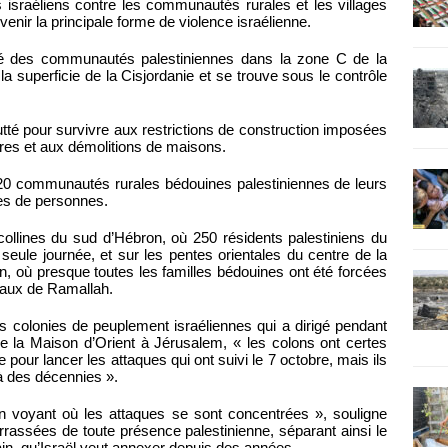
 israéliens contre les communautés rurales et les villages
enir la principale forme de violence israélienne.
qué des communautés palestiniennes dans la zone C de la
a superficie de la Cisjordanie et se trouve sous le contrôle
utté pour survivre aux restrictions de construction imposées
rres et aux démolitions de maisons.
0 communautés rurales bédouines palestiniennes de leurs
nes de personnes.
ollines du sud d’Hébron, où 250 résidents palestiniens du
seule journée, et sur les pentes orientales du centre de la
n, où presque toutes les familles bédouines ont été forcées
ntaux de Ramallah.
des colonies de peuplement israéliennes qui a dirigé pendant
 la Maison d’Orient à Jérusalem, « les colons ont certes
e pour lancer les attaques qui ont suivi le 7 octobre, mais ils
à des décennies ».
voyant où les attaques se sont concentrées », souligne
arrassées de toute présence palestinienne, séparant ainsi le
ain, qu’Israël veut annexer depuis des années.