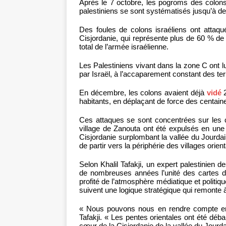
Après le 7 octobre, les pogroms des colons
palestiniens se sont systématisés jusqu’à dev
Des foules de colons israéliens ont atta
Cisjordanie, qui représente plus de 60 % de l
total de l’armée israélienne.
Les Palestiniens vivant dans la zone C ont l
par Israël, à l’accaparement constant des te
En décembre, les colons avaient déjà
vidé
2
habitants, en déplaçant de force des centai
Ces attaques se sont concentrées sur les c
village de Zanouta ont été expulsés en une 
Cisjordanie surplombant la vallée du Jourdai
de partir vers la périphérie des villages orie
Selon Khalil Tafakji, un expert palestinien 
de nombreuses années l’unité des cartes de
profité de l’atmosphère médiatique et politiqu
suivent une logique stratégique qui remonte 
« Nous pouvons nous en rendre compte en 
Tafakji. « Les pentes orientales ont été déb
cœur de la Cisjordanie de la vallée du Jourd