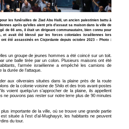
ur les funérailles de Ziad Abu Halil, un ancien palestinien battu à
éliennes après qu’elles aient pris d’assaut sa maison dans la ville de
gé de 66 ans, il était un dirigeant communautaire, bien connu pour
s, et avait été blessé par les forces coloniales israéliennes lors
s ont été assassinés en Cisjordanie depuis octobre 2023 – Photo :
elles un groupe de jeunes hommes a été coincé sur un toit.
par une balle tirée par un colon. Plusieurs maisons ont été
habitants, l’armée israélienne a empêché les camions de
 la durée de l’attaque.
éder aux oliveraies situées dans la plaine près de la route
olons de la colonie voisine de Shilo et des trois avant-postes
ils voient quelqu’un s’approcher de la plaine, ils appellent
ous ne pouvons pas rester sur notre terre plus de 90 minutes
a plus importante de la ville, où se trouve une grande partie
est située à l’est d’al-Mughayyir, les habitants ne peuvent
rdins du tour.