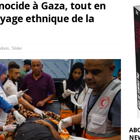
nocide à Gaza, tout en
ulteur tente de sauver ses abeilles à Gaza
[ 2 août 2026 ]
oyage ethnique de la
nocide : l’histoire de Gaza au-delà des chiffres
[ 5 août 2026 ]
ndons
,
Slider
AB
NE