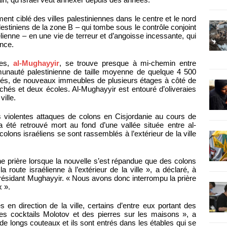
ent ciblé des villes palestiniennes dans le centre et le nord
lestiniens de la zone B – qui tombe sous le contrôle conjoint
aélienne – en une vie de terreur et d’angoisse incessante, qui
nce.
ées,
al-Mughayyir
, se trouve presque à mi-chemin entre
munauté palestinienne de taille moyenne de quelque 4 500
pavés, de nouveaux immeubles de plusieurs étages à côté de
hés et deux écoles. Al-Mughayyir est entouré d’oliveraies
ville.
us violentes attaques de colons en Cisjordanie au cours de
 été retrouvé mort au fond d’une vallée située entre al-
olons israéliens se sont rassemblés à l’extérieur de la ville
ine prière lorsque la nouvelle s’est répandue que des colons
route israélienne à l’extérieur de la ville », a déclaré, à
résidant Mughayyir. « Nous avons donc interrompu la prière
x ».
 en direction de la ville, certains d’entre eux portant des
s cocktails Molotov et des pierres sur les maisons », a
de longs couteaux et ils sont entrés dans les étables qui se