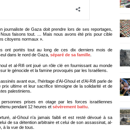
n journaliste de Gaza doit prendre lors de ses reportages,
 Nous faisons tout. … Mais nous avons été pris pour cible
es citoyens normaux ».
us ont portés tout au long de ces dix derniers mois de
 seul dans le nord de Gaza,
séparé de sa famille
.
oul et al-Rifi ont joué un rôle clé en fournissant au monde
sur le génocide et la famine provoqués par les Israéliens.
sinés avant eux, l’héritage d’Al-Ghoul et d’Al-Rifi parle de
prix ultime et leur sacrifice témoigne de la solidarité et de
stes palestiniens.
personnes prises en otage par les forces israéliennes
é détenu pendant 12 heures et
sévèrement battu
.
rturé, al-Ghoul n’a jamais faibli et est resté dévoué à sa
lui de sa détention arbitraire et celui de son assassinat, al-
e, à la vue de tous.