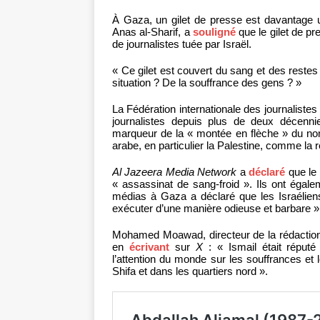
À Gaza, un gilet de presse est davantage un
Anas al-Sharif, a
souligné
que le gilet de pr
de journalistes tuée par Israël.
« Ce gilet est couvert du sang et des restes 
situation ? De la souffrance des gens ? »
La Fédération internationale des journalistes
journalistes depuis plus de deux décen
marqueur de la « montée en flèche » du no
arabe, en particulier la Palestine, comme la r
Al Jazeera Media Network
a
déclaré
que le 
« assassinat de sang-froid ». Ils ont égal
médias à Gaza a déclaré que les Israéliens
exécuter d’une manière odieuse et barbare »
Mohamed Moawad, directeur de la rédaction
en
écrivant
sur
X
: « Ismail était réputé
l’attention du monde sur les souffrances et l
Shifa et dans les quartiers nord ».