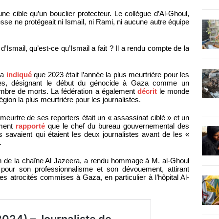
e cible qu’un bouclier protecteur. Le collègue d’Al-Ghoul,
esse ne protégeait ni Ismail, ni Rami, ni aucune autre équipe
d’Ismail, qu’est-ce qu’Ismail a fait ? Il a rendu compte de la
 a
indiqué
que 2023 était l’année la plus meurtrière pour les
nies, désignant le début du génocide à Gaza comme un
mbre de morts. La fédération a également
décrit
le monde
égion la plus meurtrière pour les journalistes.
meurtre de ses reporters était un « assassinat ciblé » et un
ement
rapporté
que le chef du bureau gouvernemental des
 savaient qui étaient les deux journalistes avant de les «
.
 de la chaîne Al Jazeera, a rendu hommage à M. al-Ghoul
 pour son professionnalisme et son dévouement, attirant
es atrocités commises à Gaza, en particulier à l’hôpital Al-