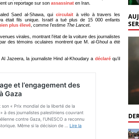
aient un reportage sur son
assassinat
en Iran.
haled Saed al-Shawa, qui
circulait
à vélo à travers les
AUJ
était fils unique. Israël a tué plus de 15 000 enfants
SER
bien plus élevé
, comme l’estime
The Lancet
.
nues virales, montrant l’état de la voiture des journalistes
ar des témoins oculaires montrent que M. al-Ghoul a été
Al Jazeera, la journaliste Hind al-Khoudary a
déclaré
qu’il
DER