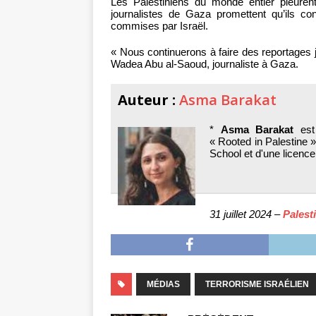
Les Palestiniens du monde entier pleurent
journalistes de Gaza promettent qu’ils con
commises par Israël.
« Nous continuerons à faire des reportages j
Wadea Abu al-Saoud, journaliste à Gaza.
Auteur :
Asma Barakat
*
Asma Barakat
est 
« Rooted in Palestine »
School et d'une licence 
31 juillet 2024 –
Palest
MÉDIAS
TERRORISME ISRAÉLIEN