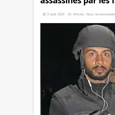
assassinés par les 
toxiques
[ 3 aoû
Capituler ou mo
3 août 2024
Articles
,
Nous recommando
6 août 2026 ]