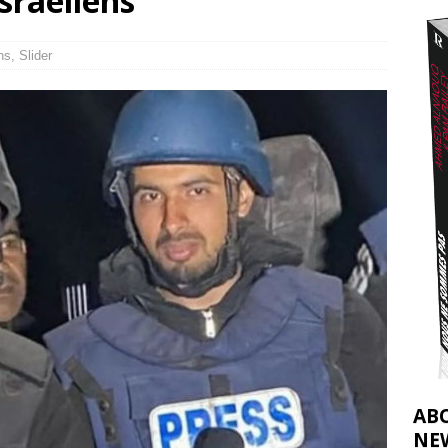
Israéliens
t 2026 ]
urir : le « processus de paix » à Gaza et la propagande occidentale
[
ns
,
Slider
AB
NE