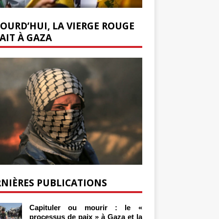
OURD’HUI, LA VIERGE ROUGE
AIT À GAZA
NIÈRES PUBLICATIONS
Capituler ou mourir : le «
processus de paix » à Gaza et la