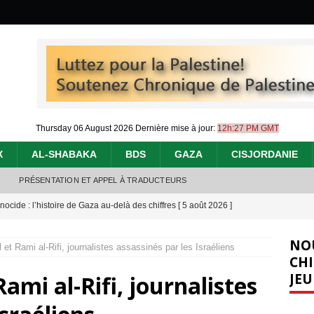
Thursday 06 August 2026
Dernière mise à jour:
12h:27 PM GMT
X
AL-SHABAKA
BDS
GAZA
CISJORDANIE
PRÉSENTATION ET APPEL À TRADUCTEURS
nocide : l’histoire de Gaza au-delà des chiffres
[ 5 août 2026 ]
effacent les preuves du génocide à Gaza
[ 4 août 2026 ]
NO
 et Rami al-Rifi, journalistes assassinés par les Israéliens
 annonce un « accord de paix » à Gaza, les Israéliens multiplie les
CHI
JEU
Rami al-Rifi, journalistes
2026 ]
e servent de la Cisjordanie comme d’une poubelle pour leurs déchets