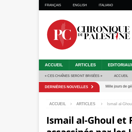
FRANÇAIS
ENGLISH
ITALIANO
ACCUEIL
ARTICLES
EDITORIAU
« CES CHAÎNES SERONT BRISÉES »
ACCUEIL
Mille jours de gé
DERNIÈRES NOUVELLES
Les Israéliens 
ACCUEIL
ARTICLES
Ismail al-Ghoul
Alors que Trump
Ismail al-Ghoul et 
tueries
[ 4 août 
Les Israéliens s