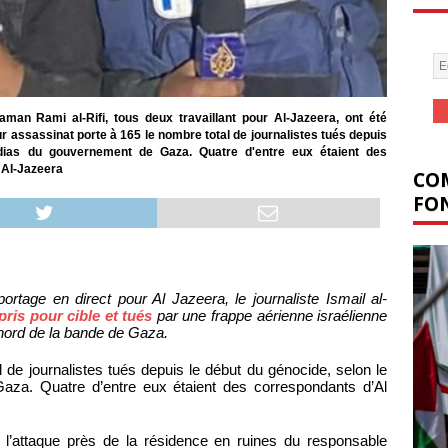
raman Rami al-Rifi, tous deux travaillant pour Al-Jazeera, ont été
r assassinat porte à 165 le nombre total de journalistes tués depuis
dias du gouvernement de Gaza. Quatre d'entre eux étaient des
o Al-Jazeera
COM
FON
rtage en direct pour Al Jazeera, le journaliste Ismail al-
pris pour cible et tués
par une frappe aérienne israélienne
 nord de la bande de Gaza.
 de journalistes tués depuis le début du génocide, selon le
za. Quatre d’entre eux étaient des correspondants d’Al
l’attaque près de la résidence en ruines du responsable