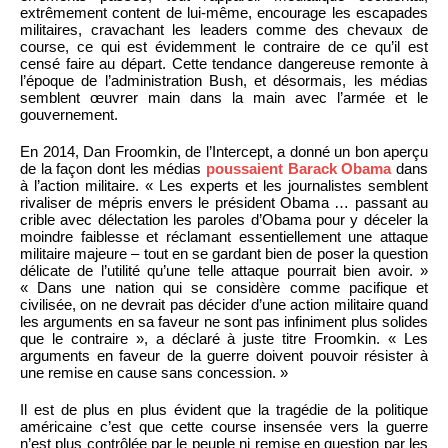
extrêmement content de lui-même, encourage les escapades
militaires, cravachant les leaders comme des chevaux de
course, ce qui est évidemment le contraire de ce qu’il est
censé faire au départ. Cette tendance dangereuse remonte à
l’époque de l’administration Bush, et désormais, les médias
semblent œuvrer main dans la main avec l’armée et le
gouvernement.
En 2014, Dan Froomkin, de l’Intercept, a donné un bon aperçu
de la façon dont les médias
poussaient Barack Obama
dans
à l’action militaire. « Les experts et les journalistes semblent
rivaliser de mépris envers le président Obama … passant au
crible avec délectation les paroles d’Obama pour y déceler la
moindre faiblesse et réclamant essentiellement une attaque
militaire majeure – tout en se gardant bien de poser la question
délicate de l’utilité qu’une telle attaque pourrait bien avoir. »
« Dans une nation qui se considère comme pacifique et
civilisée, on ne devrait pas décider d’une action militaire quand
les arguments en sa faveur ne sont pas infiniment plus solides
que le contraire », a déclaré à juste titre Froomkin. « Les
arguments en faveur de la guerre doivent pouvoir résister à
une remise en cause sans concession. »
Il est de plus en plus évident que la tragédie de la politique
américaine c’est que cette course insensée vers la guerre
n’est plus contrôlée par le peuple ni remise en question par les