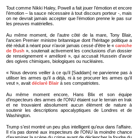
Tout comme Nikki Haley, Powell a fait jouer l’émotion et encore
l’émotion – la sauce nécessaire à tout discours porteur -, mais
on ne devrait jamais accepter que l’émotion prenne le pas sur
les preuves matérielles.
Au même moment, de l’autre côté de la mare, Tony Blair,
l’ancien Premier ministre britannique dont l’héritage politique a
été réduit à néant pour n’avoir jamais cessé d’être le «
caniche
de Bush
», soutenait activement les conclusions d’un dossier
de renseignement « amélioré », qui accusait Hussein d’avoir
des ogives chimiques, biologiques ou nucléaires.
« Nous devons veiller à ce qu’il [Saddam] ne parvienne pas à
utiliser les armes qu’il a déjà, ni à se procurer les armes qu’il
veut », avait
déclaré Blair
à ses compatriotes.
Au même moment encore, Hans Blix et son équipe
d’inspecteurs des armes de l’ONU étaient sur le terrain en Irak
et ne trouvaient absolument aucun élément de nature à
soutenir les descriptions apocalyptiques de Londres et de
Washington.
Trump s’est montré un peu plus intelligent qu’eux dans l’affaire.
Il n’a pas donné aux inspecteurs de l’ONU la moindre chance
d’examiner la scène du crime avant de déclencher la foudre du