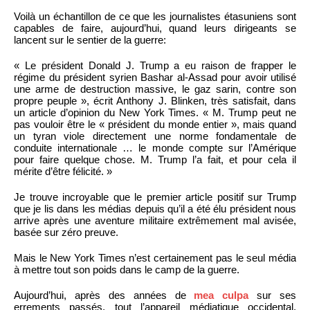
Voilà un échantillon de ce que les journalistes étasuniens sont
capables de faire, aujourd’hui, quand leurs dirigeants se
lancent sur le sentier de la guerre:
« Le président Donald J. Trump a eu raison de frapper le
régime du président syrien Bashar al-Assad pour avoir utilisé
une arme de destruction massive, le gaz sarin, contre son
propre peuple », écrit Anthony J. Blinken, très satisfait, dans
un article d’opinion du New York Times. « M. Trump peut ne
pas vouloir être le « président du monde entier », mais quand
un tyran viole directement une norme fondamentale de
conduite internationale … le monde compte sur l’Amérique
pour faire quelque chose. M. Trump l’a fait, et pour cela il
mérite d’être félicité. »
Je trouve incroyable que le premier article positif sur Trump
que je lis dans les médias depuis qu’il a été élu président nous
arrive après une aventure militaire extrêmement mal avisée,
basée sur zéro preuve.
Mais le New York Times n’est certainement pas le seul média
à mettre tout son poids dans le camp de la guerre.
Aujourd’hui, après des années de
mea culpa
sur ses
errements passés, tout l’appareil médiatique occidental,