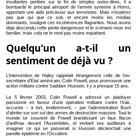
insultantes portées sur la foi de simples ouïes-dires, il a
bombardé le principal aéroport de l’armée syrienne à Homs,
apportant une aide précieuse aux terroristes. Mais n’espérez
pas que qui que ce soit, et encore moins les médias
dominants, souligne ces incohérences flagrantes. Nous avons
déjà descendu cette pente dangereuse et le scénario nous est
familier, mais cela ne le rend pas moins inquiétant.
Quelqu’un a-t-il un
sentiment de déjà vu ?
L’intervention de Haley rappelait étrangement celle de l’ex-
secrétaire d’État américain, Colin Powell, pour promouvoir une
action militaire contre Saddam Hussein, il y a presque 15 ans.
Le 5 février 2003, Colin Powell a adressé un plaidoyer
passionné en faveur d’une opération militaire contre l’Irak,
accusée – à tort, évidemment, – par l’administration Bush
d’abriter sur son sol des armes de destruction massive. Tout le
monde se souvient de Powell brandissant un faux flacon
d’anthrax devant l’Assemblée, et invitant ses auditeurs à
imaginer ce qui se passerait si Hussein déclenchait une
pareille épidémie en l’Occident.