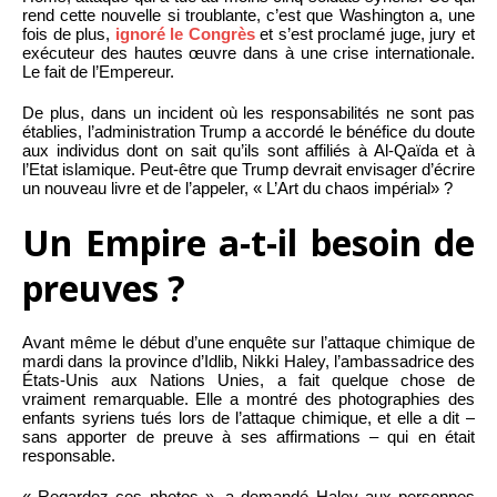
rend cette nouvelle si troublante, c’est que Washington a, une
fois de plus,
ignoré le Congrès
et s’est proclamé juge, jury et
exécuteur des hautes œuvre dans à une crise internationale.
Le fait de l’Empereur.
De plus, dans un incident où les responsabilités ne sont pas
établies, l’administration Trump a accordé le bénéfice du doute
aux individus dont on sait qu’ils sont affiliés à Al-Qaïda et à
l’Etat islamique. Peut-être que Trump devrait envisager d’écrire
un nouveau livre et de l’appeler, « L’Art du chaos impérial» ?
Un Empire a-t-il besoin de
preuves ?
Avant même le début d’une enquête sur l’attaque chimique de
mardi dans la province d’Idlib, Nikki Haley, l’ambassadrice des
États-Unis aux Nations Unies, a fait quelque chose de
vraiment remarquable. Elle a montré des photographies des
enfants syriens tués lors de l’attaque chimique, et elle a dit –
sans apporter de preuve à ses affirmations – qui en était
responsable.
« Regardez ces photos », a demandé Haley aux personnes