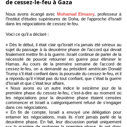
de cessez-le-feu à Gaza
Nous avons écangé avec
Mohamad Elmasry
, professeur à
l’Institut d’études supérieures de Doha, de l’approche d’Israël
dans les négociations de cessez-le-feu.
Voici ce qu’il a déclaré :
« Dès le début, il était clair qu’Israël n’a jamais été sérieux au
sujet du passage à la deuxième phase de l’accord qui devait
finalement mettre fin à la guerre. Israël continue de parler de la
nécessité de pouvoir retourner en guerre pour éliminer le
Hamas. Au cours de la première semaine de l’accord de
cessez-le-feu, on a demandé au président américain Donald
Trump s’il était confiant dans la poursuite du cessez-le-feu, et il
a répondu qu’il n’était pas du tout confiant, que c’était la guerre
d’Israël et que c’était leur affaire.
« Nous avons eu un autre indice le seizième jour de la
première phase du cessez-le-feu, c’est-à-dire au moment où
les négociations pour la deuxième phase étaient censées
commencer et Israël a catégoriquement refusé de s’engager
dans ces négociations.
« En fin de compte, Israël a envoyé une délégation pour
entamer les négociations, mais ils n’ont jamais parlé de la
deuxième phase. En fait, leur discussion portait uniquement
sur la manière de prolonger la première phase, ils ont donc