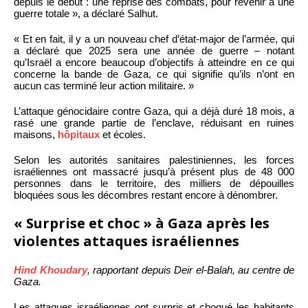
depuis le début : une reprise des combats, pour revenir à une
guerre totale », a déclaré Salhut.
« Et en fait, il y a un nouveau chef d’état-major de l’armée, qui
a déclaré que 2025 sera une année de guerre – notant
qu’Israël a encore beaucoup d’objectifs à atteindre en ce qui
concerne la bande de Gaza, ce qui signifie qu’ils n’ont en
aucun cas terminé leur action militaire. »
L’attaque génocidaire contre Gaza, qui a déjà duré 18 mois, a
rasé une grande partie de l’enclave, réduisant en ruines
maisons,
hôpitaux
et écoles.
Selon les autorités sanitaires palestiniennes, les forces
israéliennes ont massacré jusqu’à présent plus de 48 000
personnes dans le territoire, des milliers de dépouilles
bloquées sous les décombres restant encore à dénombrer.
« Surprise et choc » à Gaza après les
violentes attaques israéliennes
Hind Khoudary
, rapportant depuis Deir el-Balah, au centre de
Gaza.
Les attaques israéliennes ont surpris et choqué les habitants