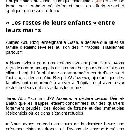
L’organisation du Jihad islamique palestinien (
JIP
) a accusé
Israël de « saboter délibérément tous les efforts visant à
appliquer un cessez-le-feu ».
« Les restes de leurs enfants » entre
leurs mains
Ahmed Abu Rizq, enseignant à Gaza, a déclaré que lui et sa
famille s’étaient réveillés au son des « frappes israéliennes
partout ».
« Nous avions peur, nos enfants avaient peur. Nous avons
reçu de nombreux appels de nos proches pour vérifier [si nous
allions bien]. Et l’ambulance a commencé à courir d’une rue à
l’autre », a déclaré Abu Rizq à
Al Jazeera
, ajoutant que des
familles ont commencé à arriver à l’hôpital local avec les «
restes de leurs enfants » dans les mains.
Tareq Abu Azzoum, d’
Al Jazeera,
a déclaré depuis Deir el-
Balah que les frappes étaient concentrées sur des quartiers
fortement peuplés, des écoles de fortune et des immeubles
résidentiels où les gens s’étaient réfugiés.
« Nous avons entendu au cours de la dernière heure une
présence claire de drones et d’avions de chasse israéliens