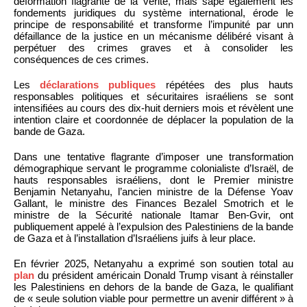
déformation flagrante de la vérité, mais sape également les
fondements juridiques du système international, érode le
principe de responsabilité et transforme l’impunité par unn
défaillance de la justice en un mécanisme délibéré visant à
perpétuer des crimes graves et à consolider les
conséquences de ces crimes.
Les
déclarations publiques
répétées des plus hauts
responsables politiques et sécuritaires israéliens se sont
intensifiées au cours des dix-huit derniers mois et révèlent une
intention claire et coordonnée de déplacer la population de la
bande de Gaza.
Dans une tentative flagrante d’imposer une transformation
démographique servant le programme colonialiste d’Israël, de
hauts responsables israéliens, dont le Premier ministre
Benjamin Netanyahu, l’ancien ministre de la Défense Yoav
Gallant, le ministre des Finances Bezalel Smotrich et le
ministre de la Sécurité nationale Itamar Ben-Gvir, ont
publiquement appelé à l’expulsion des Palestiniens de la bande
de Gaza et à l’installation d’Israéliens juifs à leur place.
En février 2025, Netanyahu a exprimé son soutien total au
plan
du président américain Donald Trump visant à réinstaller
les Palestiniens en dehors de la bande de Gaza, le qualifiant
de « seule solution viable pour permettre un avenir différent » à