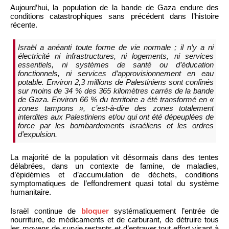
Aujourd’hui, la population de la bande de Gaza endure des
conditions catastrophiques sans précédent dans l’histoire
récente.
Israël a anéanti toute forme de vie normale ; il n’y a ni
électricité ni infrastructures, ni logements, ni services
essentiels, ni systèmes de santé ou d’éducation
fonctionnels, ni services d’approvisionnement en eau
potable. Environ 2,3 millions de Palestiniens sont confinés
sur moins de 34 % des 365 kilomètres carrés de la bande
de Gaza. Environ 66 % du territoire a été transformé en «
zones tampons », c’est-à-dire des zones totalement
interdites aux Palestiniens et/ou qui ont été dépeuplées de
force par les bombardements israéliens et les ordres
d’expulsion.
La majorité de la population vit désormais dans des tentes
délabrées, dans un contexte de famine, de maladies,
d’épidémies et d’accumulation de déchets, conditions
symptomatiques de l’effondrement quasi total du système
humanitaire.
Israël continue de
bloquer
systématiquement l’entrée de
nourriture, de médicaments et de carburant, de détruire tous
les moyens de survie restants et d’entraver tout effort visant à