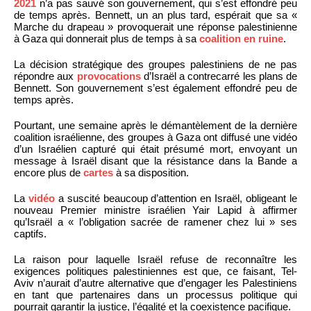
2021
n’a pas sauvé son gouvernement, qui s’est effondré peu
de temps après. Bennett, un an plus tard, espérait que sa «
Marche du drapeau » provoquerait une réponse palestinienne
à Gaza qui donnerait plus de temps à sa
coalition en ruine
.
La décision stratégique des groupes palestiniens de ne pas
répondre aux
provocations
d’Israël a contrecarré les plans de
Bennett. Son gouvernement s’est également effondré peu de
temps après.
Pourtant, une semaine après le démantèlement de la dernière
coalition israélienne, des groupes à Gaza ont diffusé une vidéo
d’un Israélien capturé qui était présumé mort, envoyant un
message à Israël disant que la résistance dans la Bande a
encore plus de
cartes
à sa disposition.
La
vidéo
a suscité beaucoup d’attention en Israël, obligeant le
nouveau Premier ministre israélien Yair Lapid à affirmer
qu’Israël a « l’obligation sacrée de ramener chez lui » ses
captifs.
La raison pour laquelle Israël refuse de reconnaître les
exigences politiques palestiniennes est que, ce faisant, Tel-
Aviv n’aurait d’autre alternative que d’engager les Palestiniens
en tant que partenaires dans un processus politique qui
pourrait garantir la justice, l’égalité et la coexistence pacifique.