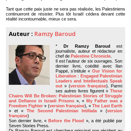
Tant que cette paix juste ne sera pas réalisée, les Palestiniens
continueront de résister. Plus tôt Israël cédera devant cette
réalité incontournable, mieux ce sera.
Auteur :
Ramzy Baroud
*
Dr Ramzy Baroud
est
journaliste, auteur et rédacteur en
chef de
Palestine Chronicle
.
Il est l'auteur de six ouvrages. Son
dernier livre, coédité avec Ilan
Pappé, s'intitule «
Our Vision for
Liberation : Engaged Palestinian
Leaders and Intellectuals Speak
out
» (
version française
). Parmi
ses autres livres figurent «
These
Chains Will Be Broken: Palestinian Stories of Struggle
and Defiance in Israeli Prisons
», «
My Father was a
Freedom Fighter
» (
version française
), «
The Last Earth
» et «
The Second Palestinian Intifada
» (
version
française
)
Son dernier livre, «
Before the Flood
», a été publié par
Seven Stories Press.
Dr Ramzy Baroud est chercheur principal non résident au