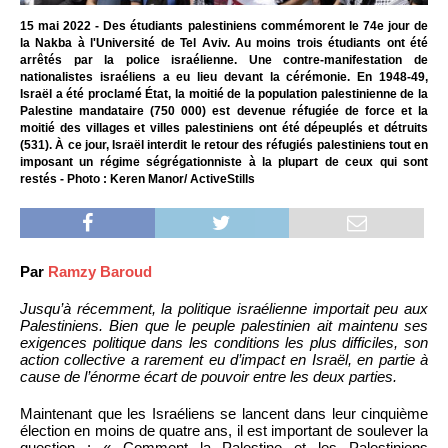
15 mai 2022 - Des étudiants palestiniens commémorent le 74e jour de
la Nakba à l'Université de Tel Aviv. Au moins trois étudiants ont été
arrêtés par la police israélienne. Une contre-manifestation de
nationalistes israéliens a eu lieu devant la cérémonie. En 1948-49,
Israël a été proclamé État, la moitié de la population palestinienne de la
Palestine mandataire (750 000) est devenue réfugiée de force et la
moitié des villages et villes palestiniens ont été dépeuplés et détruits
(531). À ce jour, Israël interdit le retour des réfugiés palestiniens tout en
imposant un régime ségrégationniste à la plupart de ceux qui sont
restés - Photo : Keren Manor/ ActiveStills
Par
Ramzy Baroud
Jusqu’à récemment, la politique israélienne importait peu aux
Palestiniens. Bien que le peuple palestinien ait maintenu ses
exigences politique dans les conditions les plus difficiles, son
action collective a rarement eu d’impact en Israël, en partie à
cause de l’énorme écart de pouvoir entre les deux parties.
Maintenant que les Israéliens se lancent dans leur cinquième
élection en moins de quatre ans, il est important de soulever la
question : « Comment la Palestine et les Palestiniens