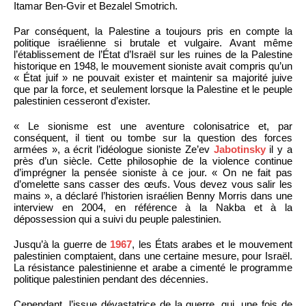
Itamar Ben-Gvir et Bezalel Smotrich.
Par conséquent, la Palestine a toujours pris en compte la
politique israélienne si brutale et vulgaire. Avant même
l’établissement de l’État d’Israël sur les ruines de la Palestine
historique en 1948, le mouvement sioniste avait compris qu’un
« État juif » ne pouvait exister et maintenir sa majorité juive
que par la force, et seulement lorsque la Palestine et le peuple
palestinien cesseront d’exister.
« Le sionisme est une aventure colonisatrice et, par
conséquent, il tient ou tombe sur la question des forces
armées », a écrit l’idéologue sioniste Ze’ev
Jabotinsky
il y a
près d’un siècle. Cette philosophie de la violence continue
d’imprégner la pensée sioniste à ce jour. « On ne fait pas
d’omelette sans casser des œufs. Vous devez vous salir les
mains », a déclaré l’historien israélien Benny Morris dans une
interview en 2004, en référence à la Nakba et à la
dépossession qui a suivi du peuple palestinien.
Jusqu’à la guerre de
1967
, les États arabes et le mouvement
palestinien comptaient, dans une certaine mesure, pour Israël.
La résistance palestinienne et arabe a cimenté le programme
politique palestinien pendant des décennies.
Cependant, l’issue dévastatrice de la guerre, qui, une fois de