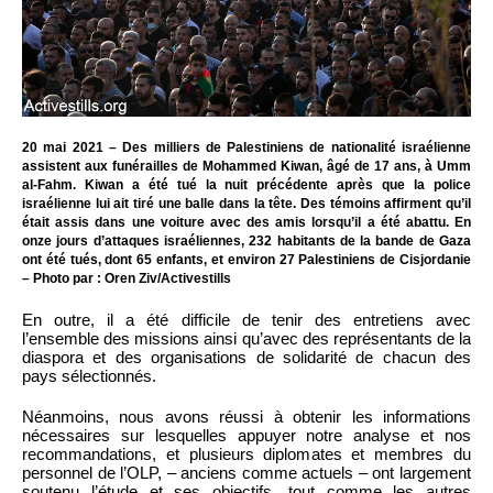
20 mai 2021 – Des milliers de Palestiniens de nationalité israélienne
assistent aux funérailles de Mohammed Kiwan, âgé de 17 ans, à Umm
al-Fahm. Kiwan a été tué la nuit précédente après que la police
israélienne lui ait tiré une balle dans la tête. Des témoins affirment qu’il
était assis dans une voiture avec des amis lorsqu’il a été abattu. En
onze jours d’attaques israéliennes, 232 habitants de la bande de Gaza
ont été tués, dont 65 enfants, et environ 27 Palestiniens de Cisjordanie
– Photo par : Oren Ziv/Activestills
En outre, il a été difficile de tenir des entretiens avec
l’ensemble des missions ainsi qu’avec des représentants de la
diaspora et des organisations de solidarité de chacun des
pays sélectionnés.
Néanmoins, nous avons réussi à obtenir les informations
nécessaires sur lesquelles appuyer notre analyse et nos
recommandations, et plusieurs diplomates et membres du
personnel de l’OLP, – anciens comme actuels – ont largement
soutenu l’étude et ses objectifs, tout comme les autres