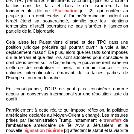
des TPO [Territoires Palestiniens Occupés], qui s’est ancrée à
la fois dans les faits et dans le droit israélien. La loi
fondamentale dite de l’
État-nation
juif [2], qui confère au
peuple juif un droit exclusif à l’autodétermination partout où
Israël étend sa souveraineté, signifie que les intentions
territoriales d’Israël pourraient ne pas s’arrêter à l’annexion
partielle de la Cisjordanie.
Cela laisse les Palestiniens d’Israël et des TPO dans une
position juridique précaire qui pourrait ouvrir la voie à leur
déplacement massif. De plus, alors que les faits sont imposés
sur le terrain et que des lois sont adoptées pour consolider le
contrôle israélien sur la Cisjordanie, le gouvernement israélien
s’efforce de neutraliser – avec un certain succès – les
critiques internationales émanant de certaines parties de
l’Europe et du monde arabe.
En conséquence, l’OLP ne peut plus considérer comme
acquis un consensus international sur une résolution juste du
conflit.
Parallèlement à cette réalité qui impose réflexion, la politique
américaine déclarée au Moyen-Orient a changé. Les mesures
prises par l’administration Trump, notamment le
transfert
de
l’ambassade américaine de Tel Aviv à Jérusalem, et la
nouvelle
législation fédérale
[3] affectant le statut et la viabilité