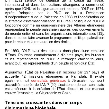
Un travail sérieux de défense de la cause au niveau
international et dans les relations étrangères a commencé
après que l’ONU et la Ligue arabe ont reconnu l’OLP en 1974.
Après l’adoption par la PNC de la « Déclaration
d’indépendance » de la Palestine en 1988 et l’accélération de
la stratégie d’internationalisation, le Bureau politique de l’OLP a
fonctionné comme un quasi-ministère des Affaires étrangères
représentant le peuple palestinien auprès des gouvernements
du monde entier et dans les organisations internationales [19],
dans le but de faire avancer le programme politique palestinien
pour le retour et la restauration des droits.
En 1993, l’OLP avait des bureaux dans plus d’une centaine
d’États. Pourtant, contrairement à d’autres pays, les bureaux
et les représentants de l’OLP à l’étranger étaient toujours,
avant tout, les représentants d’un peuple et non d’un État.
Aujourd’hui, l’État de Palestine est reconnu par 137 pays et
accueille 42 missions étrangères à Ramallah. Il existe
également huit
consulats généraux
à Jérusalem qui sont
accrédités auprès de l’ANP. [20] L’existence de ces consulats
est antérieure à la création de l’État d’Israël et leur mandat
couvre Jérusalem, la Cisjordanie et Gaza.
Tensions croissantes dans un corps
diplomatique bicéphale