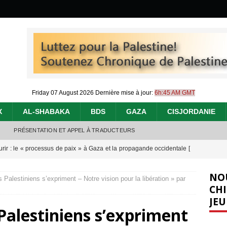
Friday 07 August 2026
Dernière mise à jour:
6h:45 AM GMT
X
AL-SHABAKA
BDS
GAZA
CISJORDANIE
PRÉSENTATION ET APPEL À TRADUCTEURS
urir : le « processus de paix » à Gaza et la propagande occidentale
[
NO
es Palestiniens s’expriment – Notre vision pour la libération » par
nocide : l’histoire de Gaza au-delà des chiffres
[ 5 août 2026 ]
CHI
JEU
effacent les preuves du génocide à Gaza
[ 4 août 2026 ]
s Palestiniens s’expriment
 annonce un « accord de paix » à Gaza, les Israéliens multiplie les