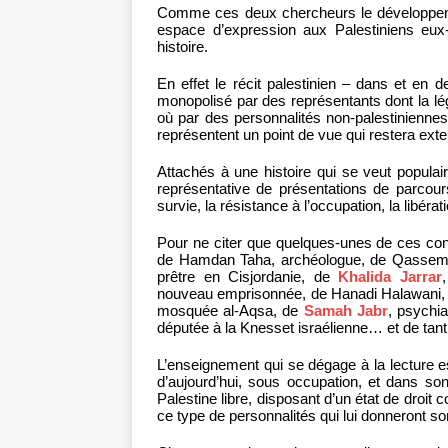
Comme ces deux chercheurs le développent en 
espace d’expression aux Palestiniens eux
histoire.
En effet le récit palestinien – dans et en 
monopolisé par des représentants dont la lég
où par des personnalités non-palestinienne
représentent un point de vue qui restera exte
Attachés à une histoire qui se veut populai
représentative de présentations de parcours 
survie, la résistance à l’occupation, la libérat
Pour ne citer que quelques-unes de ces contri
de Hamdan Taha, archéologue, de Qassem I
prêtre en Cisjordanie, de
Khalida Jarrar
nouveau emprisonnée, de Hanadi Halawani,
mosquée al-Aqsa, de
Samah Jabr
, psychi
députée à la Knesset israélienne… et de tant 
L’enseignement qui se dégage à la lecture est
d’aujourd’hui, sous occupation, et dans son
Palestine libre, disposant d’un état de droit
ce type de personnalités qui lui donneront son