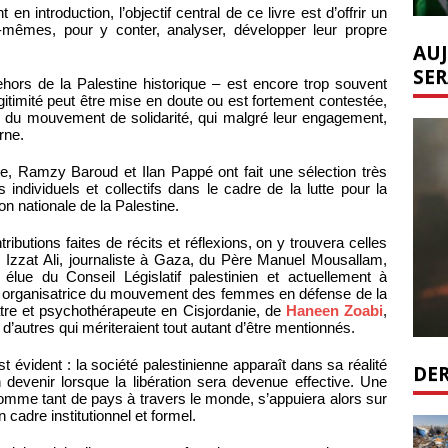
introduction, l’objectif central de ce livre est d’offrir un
-mêmes, pour y conter, analyser, développer leur propre
AUJ
SER
dehors de la Palestine historique – est encore trop souvent
itimité peut être mise en doute ou est fortement contestée,
s du mouvement de solidarité, qui malgré leur engagement,
rne.
re, Ramzy Baroud et Ilan Pappé ont fait une sélection très
individuels et collectifs dans le cadre de la lutte pour la
ion nationale de la Palestine.
butions faites de récits et réflexions, on y trouvera celles
zzat Ali, journaliste à Gaza, du Père Manuel Mousallam,
, élue du Conseil Législatif palestinien et actuellement à
 organisatrice du mouvement des femmes en défense de la
atre et psychothérapeute en Cisjordanie, de
Haneen Zoabi
,
d’autres qui mériteraient tout autant d’être mentionnés.
 évident : la société palestinienne apparaît dans sa réalité
DER
 devenir lorsque la libération sera devenue effective. Une
 comme tant de pays à travers le monde, s’appuiera alors sur
 cadre institutionnel et formel.