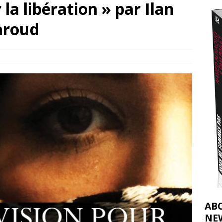
 la libération » par Ilan
2026 ]
aroud
éliens bombardent des entrepôts de médicaments, aggravant ainsi la
déjà dramatique
[ 7 août 2026 ]
AB
NE