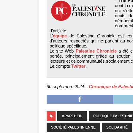
*
The Pa
dont la m
qui s'ef
droits d
démocra
commenta
d'art, etc.
L'
équipe
de Palestine Chronicle est comp
d'auteurs respectés qui ne parlent au no
politique spécifique.
Le site Web
Palestine Chronicle
a été c
portée, principalement grâce au soutien qu
lecteurs et de communautés socialement co
Le compte
Twitter
.
30 septembre 2024 –
Chronique de Palesti
APARTHEID
POLITIQUE PALESTINI
SOCIÉTÉ PALESTINIENNE
SOLIDARITÉ