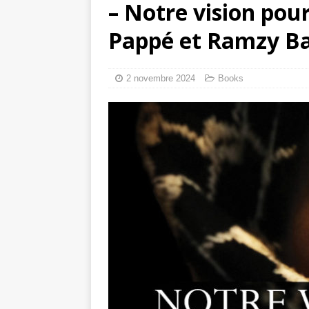
– Notre vision pour
tueries
[ 4 août 
Pappé et Ramzy B
Gaza : les Isra
crise sanitaire 
2 novembre 2024
Books