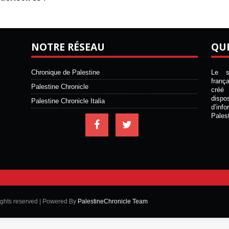
NOTRE RÉSEAU
QU
Chronique de Palestine
Le si
franç
Palestine Chronicle
créé 
disp
Palestine Chronicle Italia
d’inf
Pales
ights reserved | Powered By
PalestineChronicle Team