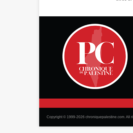
Copyright © 1999-2026 chroniquepalestine.com. All r