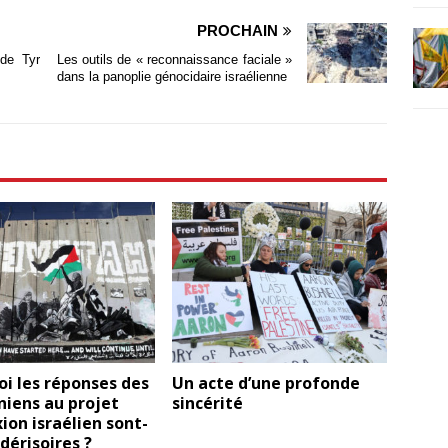
PROCHAIN
 de Tyr
Les outils de « reconnaissance faciale »
dans la panoplie génocidaire israélienne
i les réponses des
Un acte d’une profonde
niens au projet
sincérité
ion israélien sont-
 dérisoires ?