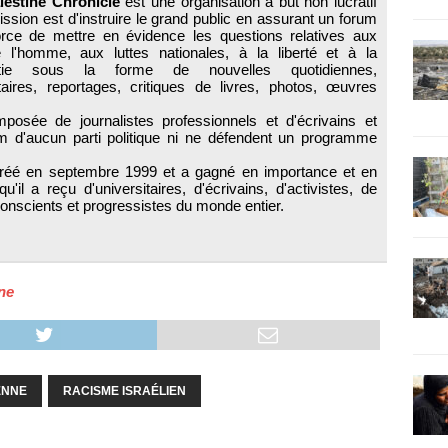
lestine Chronicle
est une organisation à but non lucratif
ission est d'instruire le grand public en assurant un forum
force de mettre en évidence les questions relatives aux
e l'homme, aux luttes nationales, à la liberté et à la
tie sous la forme de nouvelles quotidiennes,
ires, reportages, critiques de livres, photos, œuvres
osée de journalistes professionnels et d'écrivains et
m d'aucun parti politique ni ne défendent un programme
réé en septembre 1999 et a gagné en importance et en
'il a reçu d'universitaires, d'écrivains, d'activistes, de
nscients et progressistes du monde entier.
ne
ENNE
RACISME ISRAÉLIEN