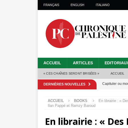
FRANÇAIS
ENGLISH
ITALIANO
ACCUEIL
ARTICLES
EDITORIAU
« CES CHAÎNES SERONT BRISÉES »
ACCUEIL
Capituler ou mo
DERNIÈRES NOUVELLES
6 août 2026 ]
ACCUEIL
BOOKS
En librairie : « D
Mille jours de gé
Ilan Pappé et Ramzy Baroud
Les Israéliens 
En librairie : « De
Alors que Trump