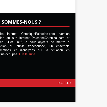
I SOMMES-NOUS ?
te internet ChroniquePalestine.com, version
aise du site internet PalestineChronical.com et
en juillet 2016, a pour objectif de mettre à
osition du public francophone, un ensemble
ormations et d’analyses sur la situation en
tine occupée.
Lire la suite
RSS FEED