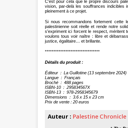
C’est pour cela que le propre discours pales
vision, par-delà les souffrances indicible
pleinement à ce projet.
Si nous recommandons fortement cette le
palestinienne soit réelle et rende notre soli
s’expriment ici forcent le respect, méritent 
voulons tous voir naître : libre et débarra
justice, égalitaire… et brillante.
********************************
Détails du produit :
Éditeur ‏ : ‎ La Guillotine (13 septembre 2024)
Langue ‏ : ‎ Français
Broché ‏ : ‎ 488 pages
ISBN-10 ‏ : ‎ 295834567X
ISBN-13 ‏ : ‎ 978-2958345679
Dimensions ‏ : ‎ 3.6 x 15 x 23 cm
Prix de vente : 20 euros
Auteur :
Palestine Chronicle