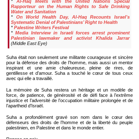
*
Al-Haq Meets with the United Nations Special
Rapporteur on the Human Rights to Safe Drinking
Water and Sanitation
*
On World Health Day, Al-Haq Recounts Israel’s
Systematic Denial of Palestinians’ Right to Health
*
Palestine Writers Festival
*
Media Interview in Israeli forces arrest prominent
Palestinian lawmaker and activist Khalida Jarrar
(Middle East Eye)
Suha était non seulement une militante courageuse et sincère
pour la défense des droits de l’homme, mais aussi un mentor
inspirant et une amie chaleureuse, pleine de rires, de
gentillesse et d’amour. Suha a touché le cœur de tous ceux
avec qui elle a travaillé.
La mémoire de Suha restera un héritage et un modèle de
force, de patience, de générosité et de défi face à l’extrême
injustice et l’adversité de l’occupation militaire prolongée et de
l’apartheid d’Israël.
Suha a profondément gravé son nom dans le cœur des
défenseurs des droits de l’homme et de la liberté du peuple
palestinien, en Palestine et dans le monde entier.