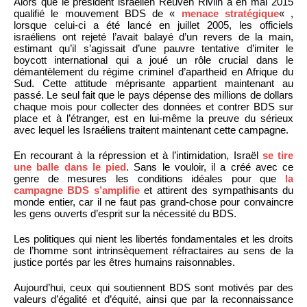
Alors que le président israélien Reuven Rivlin a en mai 2015
qualifié le mouvement BDS de «
menace stratégique
« ,
lorsque celui-ci a été lancé en juillet 2005, les officiels
israéliens ont rejeté l’avait balayé d’un revers de la main,
estimant qu’il s’agissait d’une pauvre tentative d’imiter le
boycott international qui a joué un rôle crucial dans le
démantèlement du régime criminel d’apartheid en Afrique du
Sud. Cette attitude méprisante appartient maintenant au
passé. Le seul fait que le pays dépense des millions de dollars
chaque mois pour collecter des données et contrer BDS sur
place et à l’étranger, est en lui-même la preuve du sérieux
avec lequel les Israéliens traitent maintenant cette campagne.
En recourant à la répression et à l’intimidation, Israël
se tire
une balle dans le pied
. Sans le vouloir, il a créé avec ce
genre de mesures les conditions idéales pour que
la
campagne BDS s’amplifie
et attirent des sympathisants du
monde entier, car il ne faut pas grand-chose pour convaincre
les gens ouverts d’esprit sur la nécessité du BDS.
Les politiques qui nient les libertés fondamentales et les droits
de l’homme sont intrinsèquement réfractaires au sens de la
justice portés par les êtres humains raisonnables.
Aujourd’hui, ceux qui soutiennent BDS sont motivés par des
valeurs d’égalité et d’équité, ainsi que par la reconnaissance