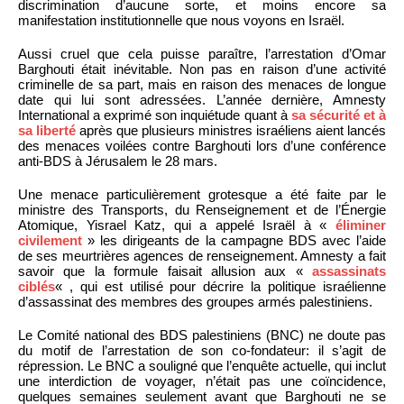
discrimination d’aucune sorte, et moins encore sa
manifestation institutionnelle que nous voyons en Israël.
Aussi cruel que cela puisse paraître, l’arrestation d’Omar
Barghouti était inévitable. Non pas en raison d’une activité
criminelle de sa part, mais en raison des menaces de longue
date qui lui sont adressées. L’année dernière, Amnesty
International a exprimé son inquiétude quant à
sa sécurité et à
sa liberté
après que plusieurs ministres israéliens aient lancés
des menaces voilées contre Barghouti lors d’une conférence
anti-BDS à Jérusalem le 28 mars.
Une menace particulièrement grotesque a été faite par le
ministre des Transports, du Renseignement et de l’Énergie
Atomique, Yisrael Katz, qui a appelé Israël à «
éliminer
civilement
» les dirigeants de la campagne BDS avec l’aide
de ses meurtrières agences de renseignement. Amnesty a fait
savoir que la formule faisait allusion aux «
assassinats
ciblés
« , qui est utilisé pour décrire la politique israélienne
d’assassinat des membres des groupes armés palestiniens.
Le Comité national des BDS palestiniens (BNC) ne doute pas
du motif de l’arrestation de son co-fondateur: il s’agit de
répression. Le BNC a souligné que l’enquête actuelle, qui inclut
une interdiction de voyager, n’était pas une coïncidence,
quelques semaines seulement avant que Barghouti ne se