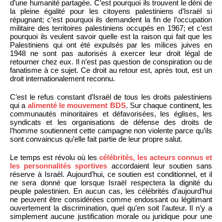
d’une humanité partagée. C’est pourquoi ils trouvent le déni de
la pleine égalité pour les citoyens palestiniens d’Israël si
répugnant; c’est pourquoi ils demandent la fin de l’occupation
militaire des territoires palestiniens occupés en 1967; et c’est
pourquoi ils veulent savoir quelle est la raison qui fait que les
Palestiniens qui ont été expulsés par les milices juives en
1948 ne sont pas autorisés à exercer leur droit légal de
retourner chez eux. Il n’est pas question de conspiration ou de
fanatisme à ce sujet. Ce droit au retour est, après tout, est un
droit internationalement reconnu.
C’est le refus constant d’Israël de tous les droits palestiniens
qui a
alimenté le mouvement BDS
. Sur chaque continent, les
communautés minoritaires et défavorisées, les églises, les
syndicats et les organisations de défense des droits de
l’homme soutiennent cette campagne non violente parce qu’ils
sont convaincus qu’elle fait partie de leur propre salut.
Le temps est révolu où les
célébrités, les acteurs connus et
les personnalités sportives
accordaient leur soutien sans
réserve à Israël. Aujourd’hui, ce soutien est conditionnel, et il
ne sera donné que lorsque Israël respectera la dignité du
peuple palestinien. En aucun cas, les célébrités d’aujourd’hui
ne peuvent être considérées comme endossant ou légitimant
ouvertement la discrimination, quel qu’en soit l’auteur. Il n’y a
simplement aucune justification morale ou juridique pour une