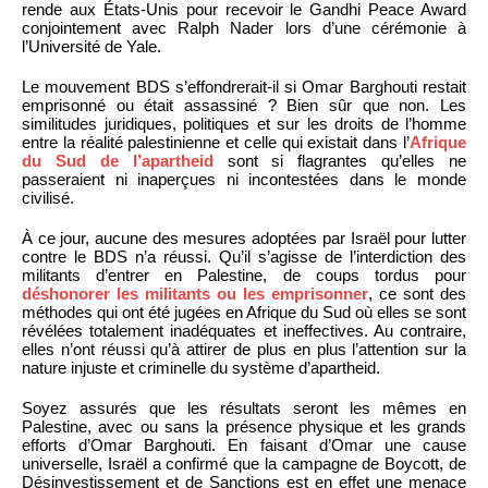
rende aux États-Unis pour recevoir le Gandhi Peace Award
conjointement avec Ralph Nader lors d’une cérémonie à
l’Université de Yale.
Le mouvement BDS s’effondrerait-il si Omar Barghouti restait
emprisonné ou était assassiné ? Bien sûr que non. Les
similitudes juridiques, politiques et sur les droits de l’homme
entre la réalité palestinienne et celle qui existait dans l’
Afrique
du Sud de l’apartheid
sont si flagrantes qu’elles ne
passeraient ni inaperçues ni incontestées dans le monde
civilisé.
À ce jour, aucune des mesures adoptées par Israël pour lutter
contre le BDS n’a réussi. Qu’il s’agisse de l’interdiction des
militants d’entrer en Palestine, de coups tordus pour
déshonorer les militants ou les emprisonner
, ce sont des
méthodes qui ont été jugées en Afrique du Sud où elles se sont
révélées totalement inadéquates et ineffectives. Au contraire,
elles n’ont réussi qu’à attirer de plus en plus l’attention sur la
nature injuste et criminelle du système d’apartheid.
Soyez assurés que les résultats seront les mêmes en
Palestine, avec ou sans la présence physique et les grands
efforts d’Omar Barghouti. En faisant d’Omar une cause
universelle, Israël a confirmé que la campagne de Boycott, de
Désinvestissement et de Sanctions est en effet une menace