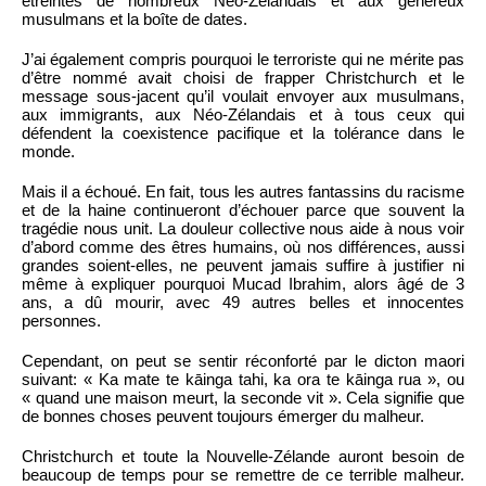
étreintes de nombreux Néo-Zélandais et aux généreux
musulmans et la boîte de dates.
J’ai également compris pourquoi le terroriste qui ne mérite pas
d’être nommé avait choisi de frapper Christchurch et le
message sous-jacent qu’il voulait envoyer aux musulmans,
aux immigrants, aux Néo-Zélandais et à tous ceux qui
défendent la coexistence pacifique et la tolérance dans le
monde.
Mais il a échoué. En fait, tous les autres fantassins du racisme
et de la haine continueront d’échouer parce que souvent la
tragédie nous unit. La douleur collective nous aide à nous voir
d’abord comme des êtres humains, où nos différences, aussi
grandes soient-elles, ne peuvent jamais suffire à justifier ni
même à expliquer pourquoi Mucad Ibrahim, alors âgé de 3
ans, a dû mourir, avec 49 autres belles et innocentes
personnes.
Cependant, on peut se sentir réconforté par le dicton maori
suivant: « Ka mate te kāinga tahi, ka ora te kāinga rua », ou
« quand une maison meurt, la seconde vit ». Cela signifie que
de bonnes choses peuvent toujours émerger du malheur.
Christchurch et toute la Nouvelle-Zélande auront besoin de
beaucoup de temps pour se remettre de ce terrible malheur.