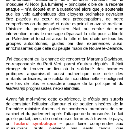
mosquée Al Noor [La lumière] – principale cible de la récente
attaque – m’a écouté et m’a questionné alors que je soutenais
que les voix authentiques des citoyens ordinaires devraient
être placées au cœur de nos préoccupations, de notre
compréhension du passé et notre espoir d’un avenir meilleur.
L’histoire du peuple palestinien était au centre de mon
intervention, mais le message dépassait la lutte pour la liberté
en Palestine et touchait aussi la lutte et les droits de tous les
groupes autochtones, guidés par des expériences aussi
enrichissantes que celle du peuple maori de Nouvelle-Zélande.
J’ai également eu la chance de rencontrer Marama Davidson,
co-responsable du Parti Vert, parmi d’autres députés. Il était
étrange de trouver un lieu où la solidarité des hommes
politiques apparaissait aussi authentique que celle des
militants ordinaires, une solidarité inconditionnelle – soulignant
une fois de plus le caractère unique de la politique et du
leadership
progressistes néo-zélandais.
Ayant fait moi-même cette expérience, je n’étais pas surpris
de constater l’effusion d’amour et de soutien sincères de la
Première ministre Ardern et de nombreux membres de son
cabinet et du parlement après l’attaque de la mosquée. Le fait
qu’elle portait, avec de nombreuses femmes à travers le pays,
un
foulard symbolique
– pour faire comprendre aux
musulmans qu’ils n’étaient pas seuls tandis que