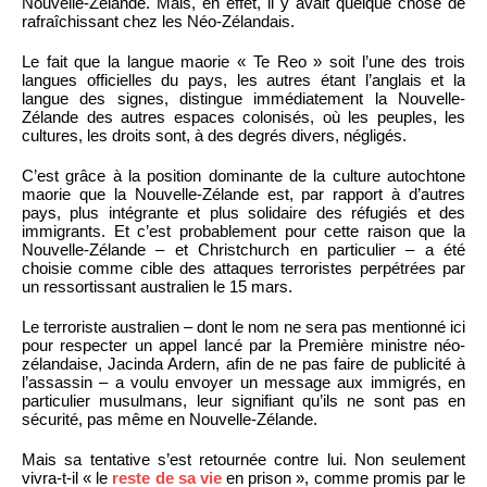
Nouvelle-Zélande. Mais, en effet, il y avait quelque chose de
rafraîchissant chez les Néo-Zélandais.
Le fait que la langue maorie « Te Reo » soit l’une des trois
langues officielles du pays, les autres étant l’anglais et la
langue des signes, distingue immédiatement la Nouvelle-
Zélande des autres espaces colonisés, où les peuples, les
cultures, les droits sont, à des degrés divers, négligés.
C’est grâce à la position dominante de la culture autochtone
maorie que la Nouvelle-Zélande est, par rapport à d’autres
pays, plus intégrante et plus solidaire des réfugiés et des
immigrants. Et c’est probablement pour cette raison que la
Nouvelle-Zélande – et Christchurch en particulier – a été
choisie comme cible des attaques terroristes perpétrées par
un ressortissant australien le 15 mars.
Le terroriste australien – dont le nom ne sera pas mentionné ici
pour respecter un appel lancé par la Première ministre néo-
zélandaise, Jacinda Ardern, afin de ne pas faire de publicité à
l’assassin – a voulu envoyer un message aux immigrés, en
particulier musulmans, leur signifiant qu’ils ne sont pas en
sécurité, pas même en Nouvelle-Zélande.
Mais sa tentative s’est retournée contre lui. Non seulement
vivra-t-il « le
reste de sa vie
en prison », comme promis par le