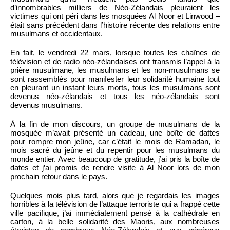
d’innombrables milliers de Néo-Zélandais pleuraient les
victimes qui ont péri dans les mosquées Al Noor et Linwood –
était sans précédent dans l’histoire récente des relations entre
musulmans et occidentaux.
En fait, le vendredi 22 mars, lorsque toutes les chaînes de
télévision et de radio néo-zélandaises ont transmis l’appel à la
prière musulmane, les musulmans et les non-musulmans se
sont rassemblés pour manifester leur solidarité humaine tout
en pleurant un instant leurs morts, tous les musulmans sont
devenus néo-zélandais et tous les néo-zélandais sont
devenus musulmans.
À la fin de mon discours, un groupe de musulmans de la
mosquée m’avait présenté un cadeau, une boîte de dattes
pour rompre mon jeûne, car c’était le mois de Ramadan, le
mois sacré du jeûne et du repentir pour les musulmans du
monde entier. Avec beaucoup de gratitude, j’ai pris la boîte de
dates et j’ai promis de rendre visite à Al Noor lors de mon
prochain retour dans le pays.
Quelques mois plus tard, alors que je regardais les images
horribles à la télévision de l’attaque terroriste qui a frappé cette
ville pacifique, j’ai immédiatement pensé à la cathédrale en
carton, à la belle solidarité des Maoris, aux nombreuses