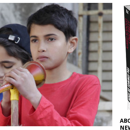
t 2026 ]
urir : le « processus de paix » à Gaza et la propagande occidentale
[
AB
NE