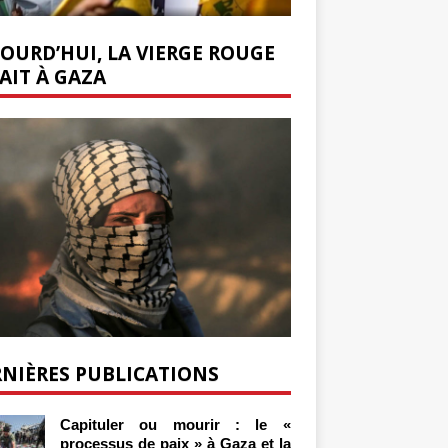
OURD’HUI, LA VIERGE ROUGE
AIT À GAZA
NIÈRES PUBLICATIONS
Capituler ou mourir : le «
processus de paix » à Gaza et la