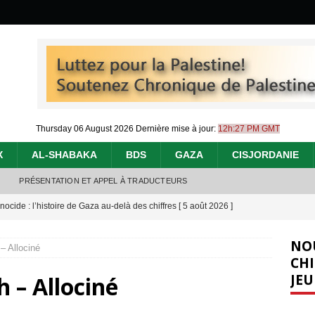
Thursday 06 August 2026
Dernière mise à jour:
12h:27 PM GMT
X
AL-SHABAKA
BDS
GAZA
CISJORDANIE
PRÉSENTATION ET APPEL À TRADUCTEURS
nocide : l’histoire de Gaza au-delà des chiffres
[ 5 août 2026 ]
effacent les preuves du génocide à Gaza
[ 4 août 2026 ]
NO
 – Allociné
 annonce un « accord de paix » à Gaza, les Israéliens multiplie les
CHI
JEU
h – Allociné
2026 ]
e servent de la Cisjordanie comme d’une poubelle pour leurs déchets