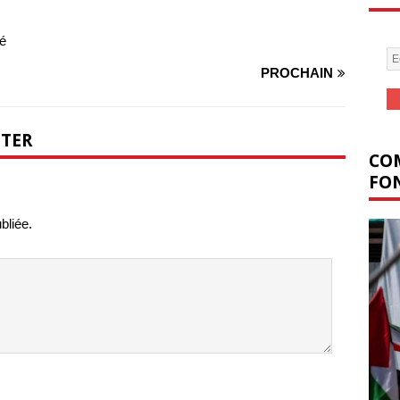
né
PROCHAIN
NTER
COM
FON
bliée.