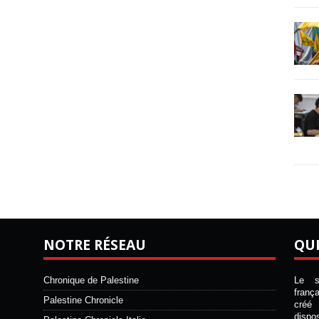
NOTRE RÉSEAU
QU
Chronique de Palestine
Le si
franç
Palestine Chronicle
créé 
disp