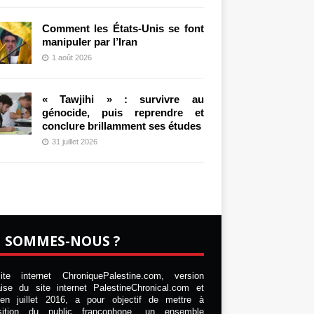
Comment les États-Unis se font
manipuler par l’Iran
1 août 2026
« Tawjihi » : survivre au
génocide, puis reprendre et
conclure brillamment ses études
31 juillet 2026
I SOMMES-NOUS ?
te internet ChroniquePalestine.com, version
aise du site internet PalestineChronical.com et
en juillet 2016, a pour objectif de mettre à
osition du public francophone, un ensemble