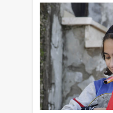
toxiques
[ 3 aoû
Capituler ou mo
6 août 2026 ]