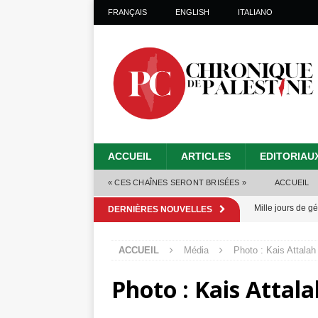
FRANÇAIS
ENGLISH
ITALIANO
ACCUEIL
ARTICLES
EDITORIAU
« CES CHAÎNES SERONT BRISÉES »
ACCUEIL
Mille jours de gé
DERNIÈRES NOUVELLES
Les Israéliens 
ACCUEIL
Média
Photo : Kais Attalah
Alors que Trump
Photo : Kais Attala
tueries
[ 4 août 
Les Israéliens s