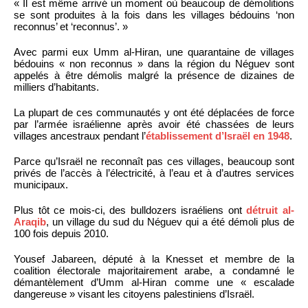
« Il est même arrivé un moment où beaucoup de démolitions
se sont produites à la fois dans les villages bédouins ‘non
reconnus’ et ‘reconnus’. »
Avec parmi eux Umm al-Hiran, une quarantaine de villages
bédouins « non reconnus » dans la région du Néguev sont
appelés à être démolis malgré la présence de dizaines de
milliers d’habitants.
La plupart de ces communautés y ont été déplacées de force
par l’armée israélienne après avoir été chassées de leurs
villages ancestraux pendant l’
établissement d’Israël en 1948
.
Parce qu’Israël ne reconnaît pas ces villages, beaucoup sont
privés de l’accès à l’électricité, à l’eau et à d’autres services
municipaux.
Plus tôt ce mois-ci, des bulldozers israéliens ont
détruit al-
Araqib
, un village du sud du Néguev qui a été démoli plus de
100 fois depuis 2010.
Yousef Jabareen, député à la Knesset et membre de la
coalition électorale majoritairement arabe, a condamné le
démantèlement d’Umm al-Hiran comme une « escalade
dangereuse » visant les citoyens palestiniens d’Israël.