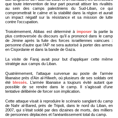
que toute intervention de leur part pourrait attiser les rivalités
au sein des camps palestiniens du Sud-Liban, ce qui
compromettrait le calme et la stabilité dans la région et aurait
un impact négatif sur la résistance et sa mission de lutte
contre l’occupation.
Troisièmement, Abbas est déterminé à
imposer
la partie la
plus controversée du discours qu’il a prononcé dans le camp
de Jénine après la fuite des forces israéliennes vaincues :
personne d’autre que l’AP ne sera autorisé à porter des armes
en Cisjordanie et dans la bande de Gaza.
La visite de Faraj avait pour but d’appliquer cette même
stratégie aux camps du Liban.
Quatrièmement, l’attaque survenue au poste de l’armée
libanaise près d’Ain al-Hilweh, où plusieurs de ses soldats ont
été
blessés
. L’armée libanaise a toujours évité autant que
possible de se rendre dans le camp. Il s’agissait d’une
tentative délibérée de forcer son implication.
Cette attaque visait à reproduire le scénario sanglant du camp
de Nahr al-Bared, près de Tripoli, dans le nord du Liban, en
2007, qui s’était soldé par des dizaines de morts, des milliers
de personnes déplacées et l’anéantissement total du camp.