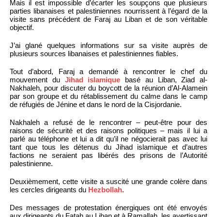
Mais il est impossible d’écarter les soupçons que plusieurs
parties libanaises et palestiniennes nourrissent à l’égard de la
visite sans précédent de Faraj au Liban et de son véritable
objectif.
J’ai glané quelques informations sur sa visite auprès de
plusieurs sources libanaises et palestiniennes fiables.
Tout d’abord, Faraj a demandé à rencontrer le chef du
mouvement du
Jihad islamique
basé au Liban, Ziad al-
Nakhaleh, pour discuter du boycott de la réunion d’Al-Alamein
par son groupe et du rétablissement du calme dans le camp
de réfugiés de Jénine et dans le nord de la Cisjordanie.
Nakhaleh a refusé de le rencontrer – peut-être pour des
raisons de sécurité et des raisons politiques – mais il lui a
parlé au téléphone et lui a dit qu’il ne négocierait pas avec lui
tant que tous les détenus du Jihad islamique et d’autres
factions ne seraient pas libérés des prisons de l’Autorité
palestinienne.
Deuxièmement, cette visite a suscité une grande colère dans
les cercles dirigeants du
Hezbollah
.
Des messages de protestation énergiques ont été envoyés
aux dirigeants du Fatah au Liban et à Ramallah, les avertissant