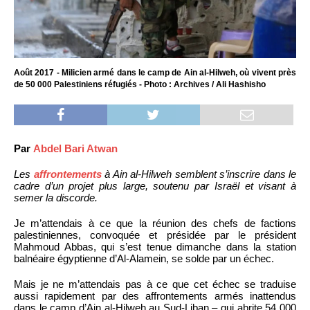
Août 2017 - Milicien armé dans le camp de Ain al-Hilweh, où vivent près
de 50 000 Palestiniens réfugiés - Photo : Archives / Ali Hashisho
Par
Abdel Bari Atwan
Les
affrontements
à Ain al-Hilweh semblent s’inscrire dans le
cadre d’un projet plus large, soutenu par Israël et visant à
semer la discorde.
Je m’attendais à ce que la réunion des chefs de factions
palestiniennes, convoquée et présidée par le président
Mahmoud Abbas, qui s’est tenue dimanche dans la station
balnéaire égyptienne d’Al-Alamein, se solde par un échec.
Mais je ne m’attendais pas à ce que cet échec se traduise
aussi rapidement par des affrontements armés inattendus
dans le camp d’Ain al-Hilweh au Sud-Liban – qui abrite 54 000