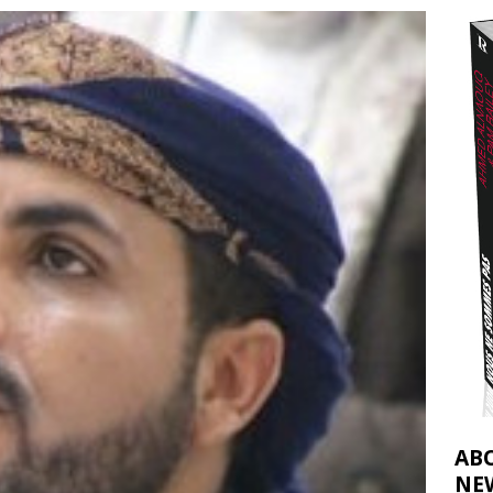
effacent les preuves du génocide à Gaza
[ 4 août 2026 ]
j’ai faite à Ismail al-Ghoul
[ 8 août 2026 ]
AB
NE