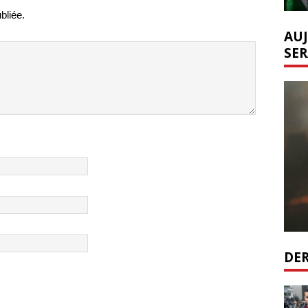
bliée.
AUJ
SER
DER