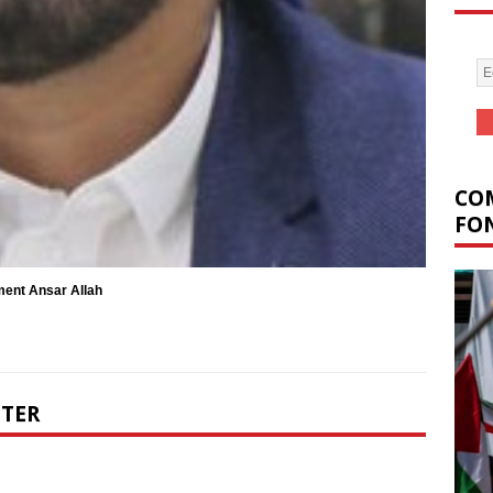
COM
FON
ent Ansar Allah
NTER