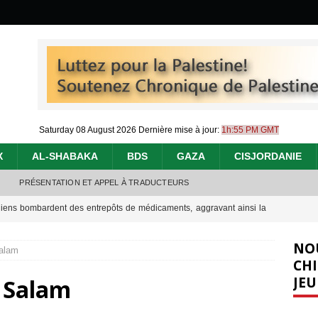
Saturday 08 August 2026
Dernière mise à jour:
1h:55 PM GMT
X
AL-SHABAKA
BDS
GAZA
CISJORDANIE
PRÉSENTATION ET APPEL À TRADUCTEURS
éliens bombardent des entrepôts de médicaments, aggravant ainsi la
déjà dramatique
[ 7 août 2026 ]
NO
alam
urir : le « processus de paix » à Gaza et la propagande occidentale
[
CHI
JEU
 Salam
nocide : l’histoire de Gaza au-delà des chiffres
[ 5 août 2026 ]