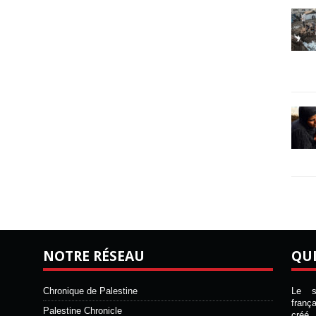
NOTRE RÉSEAU
QU
Chronique de Palestine
Le si
franç
Palestine Chronicle
créé 