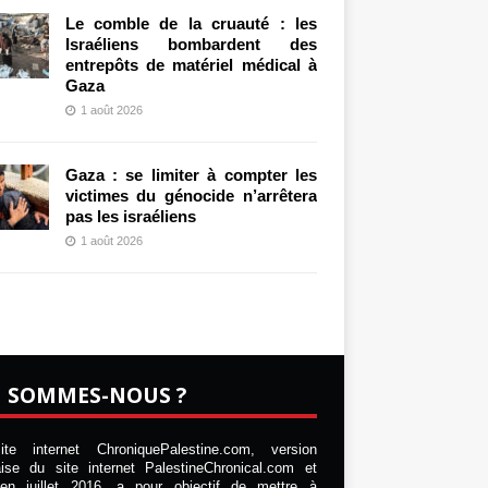
Le comble de la cruauté : les
Israéliens bombardent des
entrepôts de matériel médical à
Gaza
1 août 2026
Gaza : se limiter à compter les
victimes du génocide n’arrêtera
pas les israéliens
1 août 2026
I SOMMES-NOUS ?
te internet ChroniquePalestine.com, version
aise du site internet PalestineChronical.com et
en juillet 2016, a pour objectif de mettre à