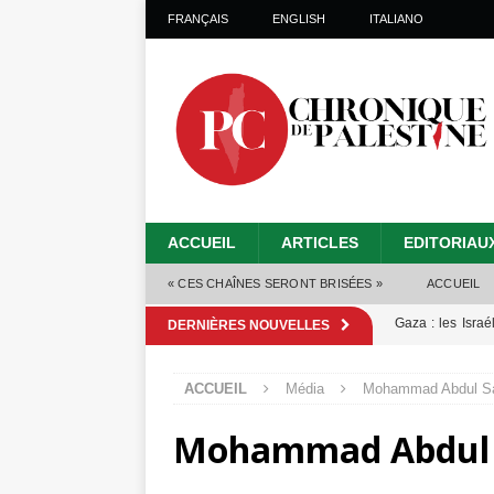
FRANÇAIS
ENGLISH
ITALIANO
ACCUEIL
ARTICLES
EDITORIAU
« CES CHAÎNES SERONT BRISÉES »
ACCUEIL
Gaza : les Isra
DERNIÈRES NOUVELLES
crise sanitaire 
ACCUEIL
Média
Mohammad Abdul S
Capituler ou mo
Mohammad Abdul
6 août 2026 ]
Mille jours de gé