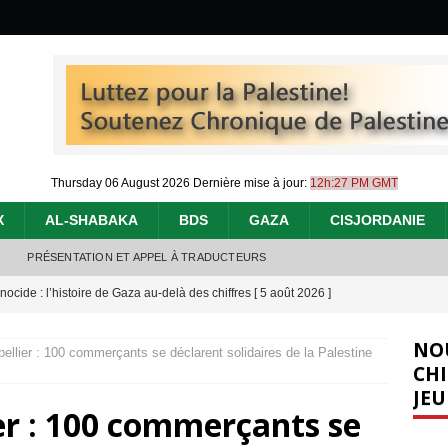
Thursday 06 August 2026
Dernière mise à jour:
12h:27 PM GMT
X
AL-SHABAKA
BDS
GAZA
CISJORDANIE
PRÉSENTATION ET APPEL À TRADUCTEURS
nocide : l’histoire de Gaza au-delà des chiffres
[ 5 août 2026 ]
effacent les preuves du génocide à Gaza
[ 4 août 2026 ]
NO
ellier : 100 commerçants se déclarent solidaires de la Palestine
 annonce un « accord de paix » à Gaza, les Israéliens multiplie les
CHI
JEU
2026 ]
er : 100 commerçants se
e servent de la Cisjordanie comme d’une poubelle pour leurs déchets