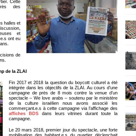
ier. Cette
rès des
s halles et
scussion,
ueuses et
e.s ont eu
 ans.
écisions de
ens.
mp de la ZLAI
Fin 2017 et 2018 la question du boycott culturel a été
intégrée dans les objectifs de la ZLAI. Au cours d’une
campagne de près de 8 mois contre la venue d’un
spectacle – We love arabs – soutenu par le ministère
de la culture israélien nous avons associé les
commerçant.e.s à cette campagne via l’affichage des
affiches BDS
dans leurs vitrines durant toute la
campagne.
Le 20 mars 2018, premier jour du spectacle, une forte
mobilisation des habitant.e.s du quartier déclenchait