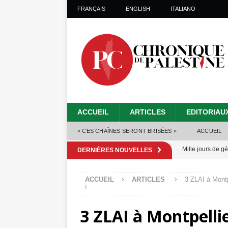
FRANÇAIS
ENGLISH
ITALIANO
ACCUEIL
ARTICLES
EDITORIAU
« CES CHAÎNES SERONT BRISÉES »
ACCUEIL
Mille jours de gé
DERNIÈRES NOUVELLES
Les Israéliens 
ACCUEIL
ARTICLES
3 ZLAI à Montp
Alors que Trump
!
tueries
[ 4 août 
3 ZLAI à Montpelli
Les Israéliens s