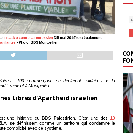
tte
initiative contre la répression
(25 mai 2019) est également
mutilantes
- Photo: BDS Montpellier
COM
FON
ulaires : 100 commerçants se déclarent solidaires de la
id israélien] à Montpellier.
nes Libres d’Apartheid israélien
st une initiative du BDS Palestinien. C’est une des
10
LAI se définissent comme un territoire qui condamne le
toute complicité avec ce système.