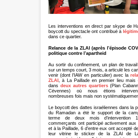
Les interventions en direct par skype de H
boycott du spectacle ont contribué à
légitim
dans ce quartier.
Relance de la ZLAI (après l’épisode COVI
politique contre l’apartheid
Au sortir du confinement, un plan de travai
sur un temps court, 3 mois, a articulé les 
venir (dont l’IAW en particulier) avec la
rel
ZLAI
, à La Paillade en premier lieu mais
dans
deux autres quartiers
(Plan Cabann
Cévennes) où nous étions interven
nombreuses fois mais non systématiquemen
Le boycott des dattes israéliennes dans la 
du Ramadan a été le support de la cam
terme de deux mois d’intervention 1
commerçants ont participé activement aux 
et à la Paillade, 6 d’entre eux ont accepté de
leur vitrine le sticker de la ZLAI de L