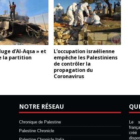
luge d’Al-Aqsa » et
L’occupation israélienne
e la partition
empêche les Palestiniens
de contrôler la
propagation du
Coronavirus
NOTRE RÉSEAU
QU
Chronique de Palestine
Le si
franç
Palestine Chronicle
créé 
disp
Palestine Chronicle Italia