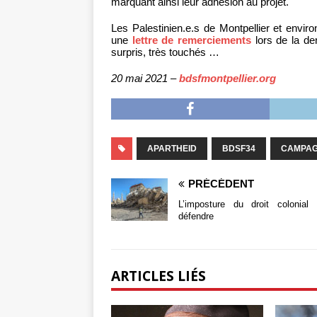
marquant ainsi leur adhésion au projet.
Les Palestinien.e.s de Montpellier et envir
une
lettre de remerciements
lors de la de
surpris, très touchés …
20 mai 2021 –
bdsfmontpellier.org
APARTHEID
BDSF34
CAMPAG
PRÉCÉDENT
L’imposture du droit colonial
défendre
ARTICLES LIÉS