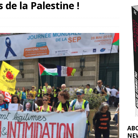
 de la Palestine !
t 2026 ]
urir : le « processus de paix » à Gaza et la propagande occidentale
[
AB
NE