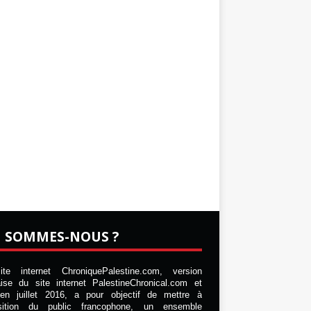
I SOMMES-NOUS ?
te internet ChroniquePalestine.com, version
aise du site internet PalestineChronical.com et
en juillet 2016, a pour objectif de mettre à
osition du public francophone, un ensemble