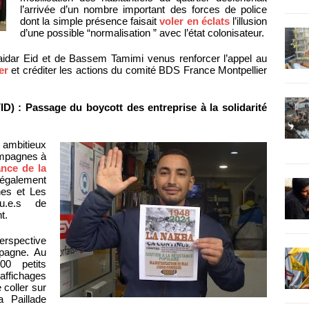
l’arrivée d’un nombre important des forces de police
dont la simple présence faisait
voler en éclats
l’illusion
d’une possible “normalisation ” avec l’état colonisateur.
aidar Eid et de Bassem Tamimi venus renforcer l’appel au
er
et créditer les actions du comité BDS France Montpellier
D) : Passage du boycott des entreprise à la solidarité
l ambitieux
campagnes à
ance de la
 également
es et Les
u.e.s de
t.
perspective
pagne. Au
00 petits
affichages
 coller sur
a Paillade