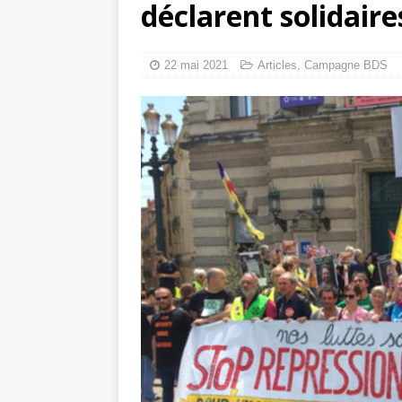
déclarent solidaires
toxiques
[ 3 aoû
Capituler ou mo
22 mai 2021
Articles
,
Campagne BDS
6 août 2026 ]