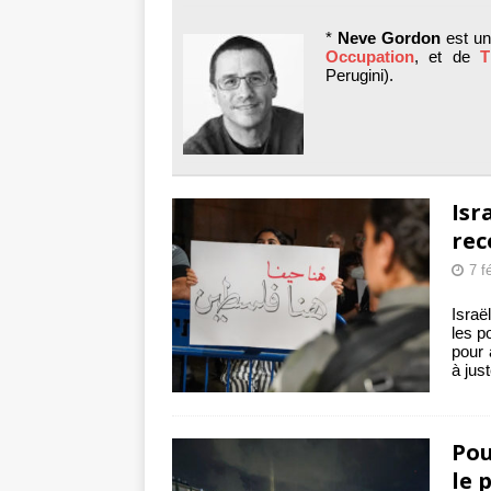
toxiques
[ 3 aoû
*
Neve Gordon
est un 
Capituler ou mo
Occupation
, et de
T
Perugini).
6 août 2026 ]
Isr
rec
7 f
Israë
les p
pour 
à jus
Pou
le 