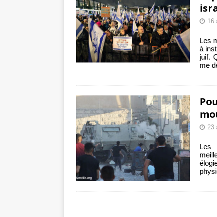
isr
16 
Les m
à ins
juif.
me d
Pou
mou
23 
Les 
meill
élog
physi