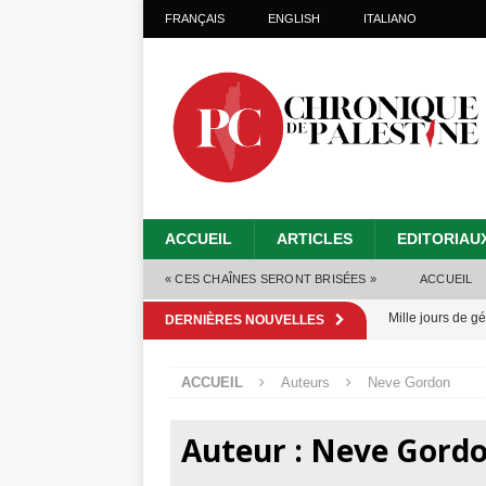
FRANÇAIS
ENGLISH
ITALIANO
ACCUEIL
ARTICLES
EDITORIAU
« CES CHAÎNES SERONT BRISÉES »
ACCUEIL
Mille jours de gé
DERNIÈRES NOUVELLES
Les Israéliens 
ACCUEIL
Auteurs
Neve Gordon
Alors que Trump
tueries
[ 4 août 
Auteur :
Neve Gord
Les Israéliens s