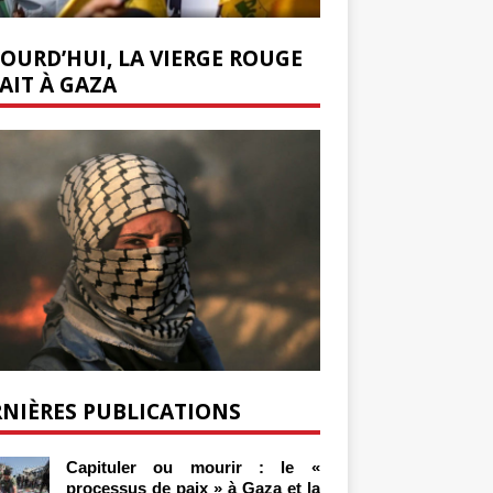
OURD’HUI, LA VIERGE ROUGE
AIT À GAZA
NIÈRES PUBLICATIONS
Capituler ou mourir : le «
processus de paix » à Gaza et la