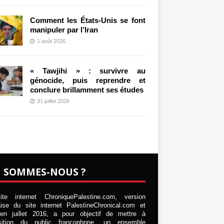
Comment les États-Unis se font
manipuler par l’Iran
1 août 2026
« Tawjihi » : survivre au
génocide, puis reprendre et
conclure brillamment ses études
31 juillet 2026
I SOMMES-NOUS ?
te internet ChroniquePalestine.com, version
aise du site internet PalestineChronical.com et
en juillet 2016, a pour objectif de mettre à
osition du public francophone, un ensemble