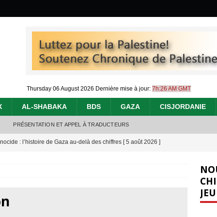
Thursday 06 August 2026
Dernière mise à jour:
7h:26 AM GMT
X
AL-SHABAKA
BDS
GAZA
CISJORDANIE
PRÉSENTATION ET APPEL À TRADUCTEURS
nocide : l’histoire de Gaza au-delà des chiffres
[ 5 août 2026 ]
effacent les preuves du génocide à Gaza
[ 4 août 2026 ]
NO
 annonce un « accord de paix » à Gaza, les Israéliens multiplie les
CHI
JEU
2026 ]
on
e servent de la Cisjordanie comme d’une poubelle pour leurs déchets