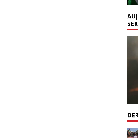
AUJ
SER
DER