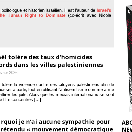
t 2026 ]
politologue et historien israélien. Il est l’auteur de
Israel’s
urir : le « processus de paix » à Gaza et la propagande occidentale
[
he Human Right to Dominate
(co-écrit avec Nicola
aël tolère des taux d’homicides
ords dans les villes palestiniennes
évrier 2026
l tolère la violence contre ses citoyens palestiniens afin de
ousser à partir, tout en utilisant l’antisémitisme comme arme
attirer les juifs. Alors que les médias internationaux se sont
te titre concentrés
[…]
rquoi je n’ai aucune sympathie pour
AB
prétendu « mouvement démocratique
NE