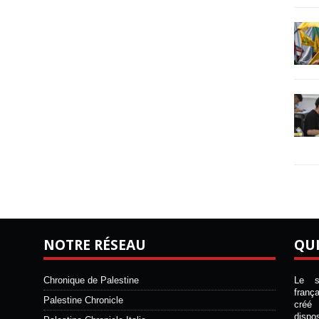
NOTRE RÉSEAU
QU
Chronique de Palestine
Le si
franç
Palestine Chronicle
créé 
disp