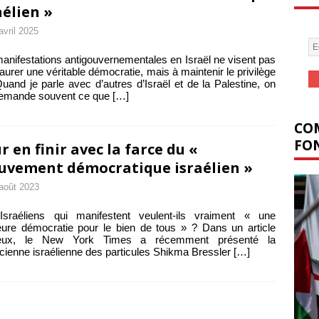
aélien »
avril 2025
anifestations antigouvernementales en Israël ne visent pas
taurer une véritable démocratie, mais à maintenir le privilège
 Quand je parle avec d’autres d’Israël et de la Palestine, on
emande souvent ce que
[…]
COM
FON
r en finir avec la farce du «
vement démocratique israélien »
août 2023
Israéliens qui manifestent veulent-ils vraiment « une
eure démocratie pour le bien de tous » ? Dans un article
ieux, le New York Times a récemment présenté la
cienne israélienne des particules Shikma Bressler
[…]