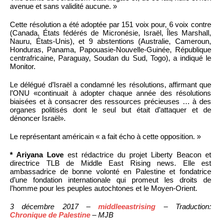
avenue et sans validité aucune. »
Cette résolution a été adoptée par 151 voix pour, 6 voix contre
(Canada, États fédérés de Micronésie, Israël, Îles Marshall,
Nauru, États-Unis), et 9 abstentions (Australie, Cameroun,
Honduras, Panama, Papouasie-Nouvelle-Guinée, République
centrafricaine, Paraguay, Soudan du Sud, Togo), a indiqué le
Monitor.
Le délégué d’Israël a condamné les résolutions, affirmant que
l’ONU «continuait à adopter chaque année des résolutions
biaisées et à consacrer des ressources précieuses … à des
organes politisés dont le seul but était d’attaquer et de
dénoncer Israël».
Le représentant américain « a fait écho à cette opposition. »
* Ariyana Love
est rédactrice du projet Liberty Beacon et
directrice TLB de Middle East Rising news. Elle est
ambassadrice de bonne volonté en Palestine et fondatrice
d’une fondation internationale qui promeut les droits de
l’homme pour les peuples autochtones et le Moyen-Orient.
3 décembre 2017 –
middleeastrising
– Traduction:
Chronique de Palestine
– MJB