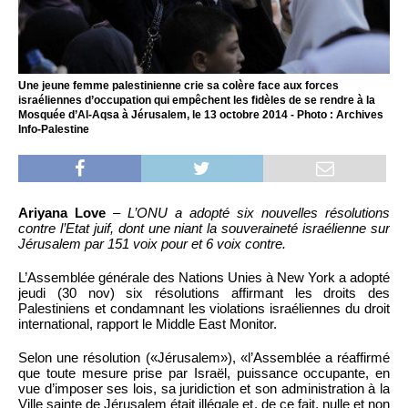
Une jeune femme palestinienne crie sa colère face aux forces
israéliennes d’occupation qui empêchent les fidèles de se rendre à la
Mosquée d’Al-Aqsa à Jérusalem, le 13 octobre 2014 - Photo : Archives
Info-Palestine
Ariyana Love
–
L’ONU a adopté six nouvelles résolutions
contre l’Etat juif, dont une niant la souveraineté israélienne sur
Jérusalem par 151 voix pour et 6 voix contre.
L’Assemblée générale des Nations Unies à New York a adopté
jeudi (30 nov) six résolutions affirmant les droits des
Palestiniens et condamnant les violations israéliennes du droit
international, rapport le Middle East Monitor.
Selon une résolution («Jérusalem»), «l’Assemblée a réaffirmé
que toute mesure prise par Israël, puissance occupante, en
vue d’imposer ses lois, sa juridiction et son administration à la
Ville sainte de Jérusalem était illégale et, de ce fait, nulle et non