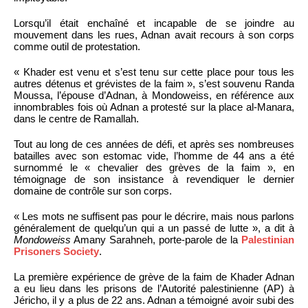
Lorsqu’il était enchaîné et incapable de se joindre au
mouvement dans les rues, Adnan avait recours à son corps
comme outil de protestation.
« Khader est venu et s’est tenu sur cette place pour tous les
autres détenus et grévistes de la faim », s’est souvenu Randa
Moussa, l’épouse d’Adnan, à Mondoweiss, en référence aux
innombrables fois où Adnan a protesté sur la place al-Manara,
dans le centre de Ramallah.
Tout au long de ces années de défi, et après ses nombreuses
batailles avec son estomac vide, l’homme de 44 ans a été
surnommé le « chevalier des grèves de la faim », en
témoignage de son insistance à revendiquer le dernier
domaine de contrôle sur son corps.
« Les mots ne suffisent pas pour le décrire, mais nous parlons
généralement de quelqu’un qui a un passé de lutte », a dit à
Mondoweiss
Amany Sarahneh, porte-parole de la
Palestinian
Prisoners Society
.
La première expérience de grève de la faim de Khader Adnan
a eu lieu dans les prisons de l’Autorité palestinienne (AP) à
Jéricho, il y a plus de 22 ans. Adnan a témoigné avoir subi des