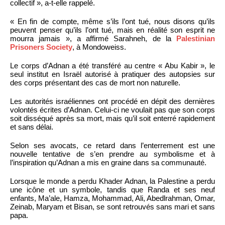
collectif », a-t-elle rappelé.
« En fin de compte, même s’ils l’ont tué, nous disons qu’ils
peuvent penser qu’ils l’ont tué, mais en réalité son esprit ne
mourra jamais », a affirmé Sarahneh, de la
Palestinian
Prisoners Society
, à Mondoweiss.
Le corps d’Adnan a été transféré au centre « Abu Kabir », le
seul institut en Israël autorisé à pratiquer des autopsies sur
des corps présentant des cas de mort non naturelle.
Les autorités israéliennes ont procédé en dépit des dernières
volontés écrites d’Adnan. Celui-ci ne voulait pas que son corps
soit disséqué après sa mort, mais qu’il soit enterré rapidement
et sans délai.
Selon ses avocats, ce retard dans l’enterrement est une
nouvelle tentative de s’en prendre au symbolisme et à
l’inspiration qu’Adnan a mis en graine dans sa communauté.
Lorsque le monde a perdu Khader Adnan, la Palestine a perdu
une icône et un symbole, tandis que Randa et ses neuf
enfants, Ma’ale, Hamza, Mohammad, Ali, Abedlrahman, Omar,
Zeinab, Maryam et Bisan, se sont retrouvés sans mari et sans
papa.