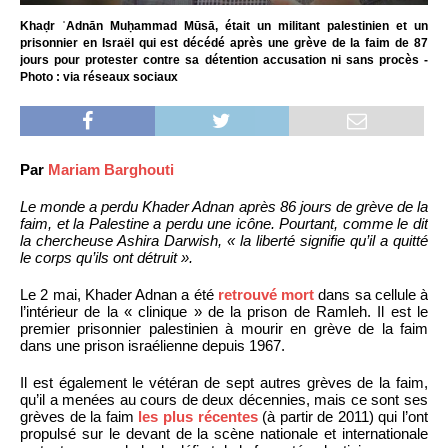
Khaḍr ʿAdnān Muḥammad Mūsā, était un militant palestinien et un
prisonnier en Israël qui est décédé après une grève de la faim de 87
jours pour protester contre sa détention accusation ni sans procès -
Photo : via réseaux sociaux
Par
Mariam Barghouti
Le monde a perdu Khader Adnan après 86 jours de grève de la
faim, et la Palestine a perdu une icône. Pourtant, comme le dit
la chercheuse Ashira Darwish, « la liberté signifie qu’il a quitté
le corps qu’ils ont détruit ».
Le 2 mai, Khader Adnan a été
retrouvé mort
dans sa cellule à
l’intérieur de la « clinique » de la prison de Ramleh. Il est le
premier prisonnier palestinien à mourir en grève de la faim
dans une prison israélienne depuis 1967.
Il est également le vétéran de sept autres grèves de la faim,
qu’il a menées au cours de deux décennies, mais ce sont ses
grèves de la faim
les plus récentes
(à partir de 2011) qui l’ont
propulsé sur le devant de la scène nationale et internationale