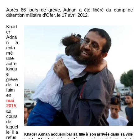
Après 66 jours de grève, Adnan a été libéré du camp de
détention militaire d’Ofer, le 17 avril 2012.
Khad
er
Adna
n a
enta
mé
une
autre
longu
e
grève
de la
faim
en
mai
2015
,
au
cours
de
laquel
le il a
Khader Adnan accueilli par sa fille à son arrivée dans sa ville
refus