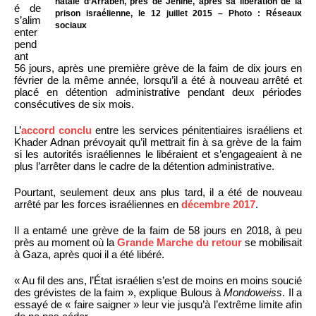
natale d’Arrabeh, près de Jénine, après sa libération de la
é de
prison israélienne, le 12 juillet 2015 – Photo : Réseaux
s’alim
sociaux
enter
pend
ant
56 jours, après une première grève de la faim de dix jours en
février de la même année, lorsqu’il a été à nouveau arrêté et
placé en détention administrative pendant deux périodes
consécutives de six mois.
L’
accord conclu
entre les services pénitentiaires israéliens et
Khader Adnan prévoyait qu’il mettrait fin à sa grève de la faim
si les autorités israéliennes le libéraient et s’engageaient à ne
plus l’arrêter dans le cadre de la détention administrative.
Pourtant, seulement deux ans plus tard, il a été de nouveau
arrêté par les forces israéliennes en
décembre 2017
.
Il a entamé une grève de la faim de 58 jours en 2018, à peu
près au moment où la
Grande Marche du retour
se mobilisait
à Gaza, après quoi il a été libéré.
« Au fil des ans, l’État israélien s’est de moins en moins soucié
des grévistes de la faim », explique Bulous à
Mondoweiss
. Il a
essayé de « faire saigner » leur vie jusqu’à l’extrême limite afin