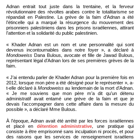
Adnan entrait tout juste dans la trentaine, et la ferveur
révolutionnaire des révoltes arabes contre le totalitarisme se
répandait en Palestine. La grève de la faim d’Adnan a été
l’étincelle qui a marqué la résurgence du mouvement des
prisonniers palestiniens dans les prisons israéliennes, attirant
l’attention et la solidarité du public palestinien.
« Khader Adnan est un nom et une personnalité qui sont
devenus incontournables dans notre foyer », a déclaré à
Mondoweiss
Dana Bulous, avocate et fille de Jawad Bulous,
représentant légal d’Adnan lors de ses premières grèves de la
faim.
« J’ai entendu parler de Khader Adnan pour la première fois en
2012, lorsque mon père a été désigné pour le représenter », a-
t-elle déclaré à
Mondoweiss
au lendemain de la mort d’Adnan.
« Je me souviens que mon père m’a dit qu’un détenu
administratif avait entamé une grève de la faim et que je
devais l’accompagner dans cette affaire dans la mesure du
possible », a déclaré Mme Bulous.
À l’époque, Adnan avait été arrêté par les forces israéliennes
et placé en
détention administrative
, une pratique qui
consiste à être emprisonné sans inculpation ni procès, et pour
des raisons que les services de renseignement israéliens