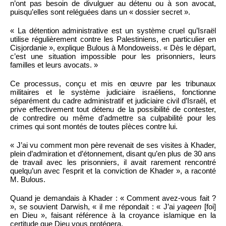
n’ont pas besoin de divulguer au détenu ou à son avocat,
puisqu’elles sont reléguées dans un « dossier secret ».
« La détention administrative est un système cruel qu’Israël
utilise régulièrement contre les Palestiniens, en particulier en
Cisjordanie », explique Bulous à Mondoweiss. « Dès le départ,
c’est une situation impossible pour les prisonniers, leurs
familles et leurs avocats. »
Ce processus, conçu et mis en œuvre par les tribunaux
militaires et le système judiciaire israéliens, fonctionne
séparément du cadre administratif et judiciaire civil d’Israël, et
prive effectivement tout détenu de la possibilité de contester,
de contredire ou même d’admettre sa culpabilité pour les
crimes qui sont montés de toutes pîèces contre lui.
« J’ai vu comment mon père revenait de ses visites à Khader,
plein d’admiration et d’étonnement, disant qu’en plus de 30 ans
de travail avec les prisonniers, il avait rarement rencontré
quelqu’un avec l’esprit et la conviction de Khader », a raconté
M. Bulous.
Quand je demandais à Khader : « Comment avez-vous fait ?
», se souvient Darwish, « il me répondait : « J’ai
yaqeen
[foi]
en Dieu », faisant référence à la croyance islamique en la
certitude que Dieu vous protégera.