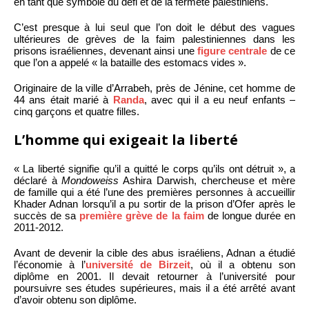
en tant que symbole du défi et de la fermeté palestiniens.
C’est presque à lui seul que l’on doit le début des vagues
ultérieures de grèves de la faim palestiniennes dans les
prisons israéliennes, devenant ainsi une
figure centrale
de ce
que l’on a appelé « la bataille des estomacs vides ».
Originaire de la ville d’Arrabeh, près de Jénine, cet homme de
44 ans était marié à
Randa
, avec qui il a eu neuf enfants –
cinq garçons et quatre filles.
L’homme qui exigeait la liberté
« La liberté signifie qu’il a quitté le corps qu’ils ont détruit », a
déclaré à
Mondoweiss
Ashira Darwish, chercheuse et mère
de famille qui a été l’une des premières personnes à accueillir
Khader Adnan lorsqu’il a pu sortir de la prison d’Ofer après le
succès de sa
première grève de la faim
de longue durée en
2011-2012.
Avant de devenir la cible des abus israéliens, Adnan a étudié
l’économie à l’
université de Birzeit
, où il a obtenu son
diplôme en 2001. Il devait retourner à l’université pour
poursuivre ses études supérieures, mais il a été arrêté avant
d’avoir obtenu son diplôme.