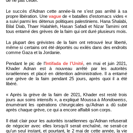
de ne pas céder.
Le succès d’Adnan cette année-là ne s’est pas arrêté à sa
propre libération. Une
vague
de « batailles d’estomacs vides «
a suivi parmi les détenus politiques palestiniens. Hana Shalabi,
Bilal Diab, Thaer Halahleh, Hasan Safadi et Nizar Tamimi ont
tous entamé des grèves de la faim qui ont duré plusieurs mois.
La plupart des grévistes de la faim ont retrouvé leur liberté,
même si certains ont été déportés ou exilés dans des endroits
comme Gaza et la Jordanie.
Pendant le pic de l’
Intifada de l’Unité
, en mai et juin 2021,
Khader Adnan est à nouveau arrêté par les autorités
israéliennes et placé en détention administrative. Il a entamé
une grève de la faim pendant 25 jours, après quoi il a été
libéré.
« Après la grève de la faim de 2021, Khader est resté trois
jours aux soins intensifs », a expliqué Moussa à
Mondoweiss
,
énumérant les opérations chirurgicales qu’Adnan a dû subir
après chaque grève, ce qui a encore affaibli son corps.
Il était clair pour les autorités israéliennes qu’Adnan refuserait
de négocier avec elles lorsqu’il serait enchaîné, ne serait-ce
qu’un seul instant, et pourtant, le 2 mai de cette année, la vie