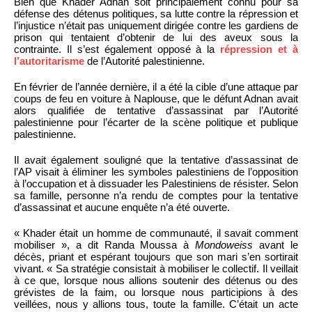
Bien que Khader Adnan soit principalement connu pour sa
défense des détenus politiques, sa lutte contre la répression et
l’injustice n’était pas uniquement dirigée contre les gardiens de
prison qui tentaient d’obtenir de lui des aveux sous la
contrainte. Il s’est également opposé à la
répression et à
l’autoritarisme
de l’Autorité palestinienne.
En février de l’année dernière, il a été la cible d’une attaque par
coups de feu en voiture à Naplouse, que le défunt Adnan avait
alors qualifiée de tentative d’assassinat par l’Autorité
palestinienne pour l’écarter de la scène politique et publique
palestinienne.
Il avait également souligné que la tentative d’assassinat de
l’AP visait à éliminer les symboles palestiniens de l’opposition
à l’occupation et à dissuader les Palestiniens de résister. Selon
sa famille, personne n’a rendu de comptes pour la tentative
d’assassinat et aucune enquête n’a été ouverte.
« Khader était un homme de communauté, il savait comment
mobiliser », a dit Randa Moussa à
Mondoweiss
avant le
décès, priant et espérant toujours que son mari s’en sortirait
vivant. « Sa stratégie consistait à mobiliser le collectif. Il veillait
à ce que, lorsque nous allions soutenir des détenus ou des
grévistes de la faim, ou lorsque nous participions à des
veillées, nous y allions tous, toute la famille. C’était un acte