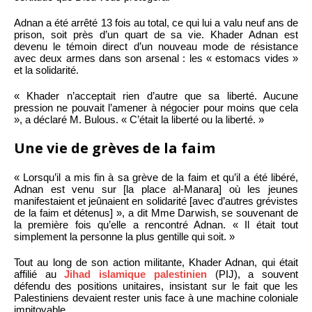
Adnan a été arrêté 13 fois au total, ce qui lui a valu neuf ans de
prison, soit près d’un quart de sa vie. Khader Adnan est
devenu le témoin direct d’un nouveau mode de résistance
avec deux armes dans son arsenal : les « estomacs vides »
et la solidarité.
« Khader n’acceptait rien d’autre que sa liberté. Aucune
pression ne pouvait l’amener à négocier pour moins que cela
», a déclaré M. Bulous. « C’était la liberté ou la liberté. »
Une vie de grèves de la faim
« Lorsqu’il a mis fin à sa grève de la faim et qu’il a été libéré,
Adnan est venu sur [la place al-Manara] où les jeunes
manifestaient et jeûnaient en solidarité [avec d’autres grévistes
de la faim et détenus] », a dit Mme Darwish, se souvenant de
la première fois qu’elle a rencontré Adnan. « Il était tout
simplement la personne la plus gentille qui soit. »
Tout au long de son action militante, Khader Adnan, qui était
affilié au
Jihad islamique palestinien
(PIJ), a souvent
défendu des positions unitaires, insistant sur le fait que les
Palestiniens devaient rester unis face à une machine coloniale
impitoyable.