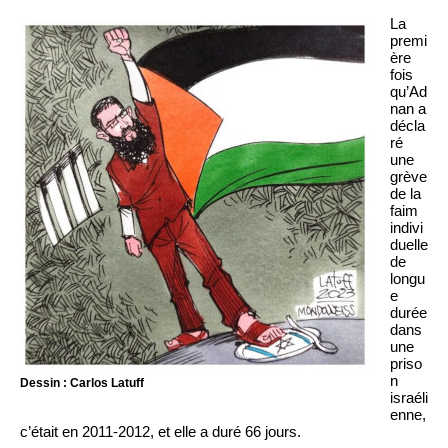
La
premi
ère
fois
qu’Ad
nan a
décla
ré
une
grève
de la
faim
indivi
duelle
de
longu
e
durée
dans
une
priso
n
Dessin : Carlos Latuff
israéli
enne,
c’était en 2011-2012, et elle a duré 66 jours.