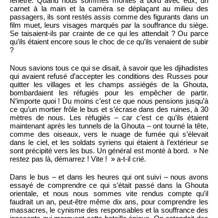
fenêtre. Quand nous sommes montés à bord avec eux, un
carnet à la main et la caméra se déplaçant au milieu des
passagers, ils sont restés assis comme des figurants dans un
film muet, leurs visages marqués par la souffrance du siège.
Se taisaient-ils par crainte de ce qui les attendait ? Ou parce
qu’ils étaient encore sous le choc de ce qu’ils venaient de subir
?
Nous savions tous ce qui se disait, à savoir que les djihadistes
qui avaient refusé d’accepter les conditions des Russes pour
quitter les villages et les champs assiégés de la Ghouta,
bombardaient les réfugiés pour les empêcher de partir.
N’importe quoi ! Du moins c’est ce que nous pensions jusqu’à
ce qu’un mortier frôle le bus et s’écrase dans des ruines, à 30
mètres de nous. Les réfugiés – car c’est ce qu’ils étaient
maintenant après les tunnels de la Ghouta – ont tourné la tête,
comme des oiseaux, vers le nuage de fumée qui s’élevait
dans le ciel, et les soldats syriens qui étaient à l’extérieur se
sont précipité vers les bus. Un général est monté à bord. » Ne
restez pas là, démarrez ! Vite ! » a-t-il crié.
Dans le bus – et dans les heures qui ont suivi – nous avons
essayé de comprendre ce qui s’était passé dans la Ghouta
orientale, et nous nous sommes vite rendus compte qu’il
faudrait un an, peut-être même dix ans, pour comprendre les
massacres, le cynisme des responsables et la souffrance des