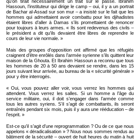
qu’on tirait nécessairement un trait sur le passé. Ibrahim
Hassoun, l’instituteur qui dirige le camp – oui, il y a un portrait
de Bachar al-Assad sur son mur – a insisté sur le fait que les
hommes qui admettaient avoir combattu pour les djihadistes
étaient libres d’aller à Damas s’ils promettaient de renoncer
pour toujours à leurs armes. « Ils sont redevenus des civils –
le président a dit qu’ils devaient être libres de reprendre le
cours de leur vie normale. »
Mais des groupes d’opposition ont affirmé que les réfugiés
craignent d’être enrôlés dans l’armée syrienne s’ils quittent leur
maison de la Ghouta. Et Ibrahim Hassoun a reconnu que tous
les hommes de 20 à 50 ans devaient se rendre, dans les 15
jours suivant leur arrivée, au bureau de la « sécurité générale »
pour y être interrogés.
« Oui, vous pouvez aller voir, vous verrez les hommes qui
attendent. Vous verrez les salles. Si un homme a l’âge du
service militaire, oui, il doit s’engager dans l’armée comme
tous les autres syriens. S’il s’agit de combattants, ils seront
entraînés pendant six mois, puis il y aura une rééducation – de
l’esprit. »
Est-ce qu’il s’agit d’une reprogrammation ? Ou de ce que nous
appelons « déradicalisation » ? Nous nous sommes rendus au
bâtiment de la sécurité – ouvert de huit heures du matin à huit