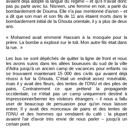
avaient déjà adopté la langue du régime – et qu’il n’avait donc
pas pu partir avec lui. Nisreen, une femme en noir, a parlé du
bombardement de Douma. Elle n’a pas mentionné d’avion – et
a dit que son mari et son fils de 11 ans étaient morts dans le
bombardement initial de la Ghouta orientale, il y a plus de deux
ans.
« Mohamed avait emmené Hassam à la mosquée pour la
prière. La bombe a explosé sur le toit. Mon autre fils était dans
la rue. »
Les bus se sont dépêchés de quitter la ligne de front et nous
les avons suivis dans les allées boueuses du sud de la ville
d’Adra jusqu’à un ancien camp de vacances pour enfants où
se trouvaient maintenant 15 000 des civils qui avaient déjà
réussi à fuir la Ghouta. C’était un endroit assez misérable,
mais il y avait des fleurs, des tentes de l’ONU et des piles de
pains. Contrairement ce que prétend la propagande
occidentale, ce n’était pas un camp uniquement destiné à
impressionner/berner les visiteurs étrangers – il nous a fallu
user de beaucoup de persuasion pour qu’on nous laisser
entrer. Il y avait des monceaux de pains et des tentes de
l’ONU et des hommes qui vendaient du café ; la plupart
avaient l’air d’avoir très envie de nous parler – jusqu’à un
certain point.