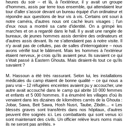
heures du soir – et là, à l’extérieur, il y avait un groupe
d’hommes, assis par terre tous ensemble, qui attendaient leur
tour d’aller s’assoir devant un bureau équipé d’un ordinateur et
répondre aux questions de leur vis à vis. Certains ont souri à
notre caméra, d’autres nous ont caché leurs visages ; l’un
d’eux nous a montré sa carte d’identité. On a grimpé les
marches et on a regardé dans le hall. Il y avait une rangée de
bureaux, de jeunes hommes assis derrière des ordinateurs et
d’autres assis devant. Ils ne s’attendaient pas à notre visite. Il
n’y avait pas de cellules, pas de salles d’interrogatoire – nous
avons vérifié tout le bâtiment. Mais les hommes à l’extérieur
étaient nerveux, je crois qu’ils avaient peur. Ils savaient ce qui
s’était passé à Eastern Ghouta. Mais diraient-ils tout ce qu’ils
savaient ?
M. Hassoun a été très rassurant. Selon lui, les installations
médicales du camp étaient de bonne qualité – ce qui nous a
paru vrai – 12 réfugiées enceintes avaient pu y accoucher, une
autre avait accouché dans le camp qui abrite 10 000 femmes
et enfants et 5 000 hommes. Il a énuméré les villages d’où ils
venaient dans les dizaines de kilomètres carrés de la Ghouta :
Jobar, Sawa, Beit Sawa, Hosh Nusri, Taube, Zibdin… « Les
blessés graves sont transférés dans nos hôpitaux, d’autres
peuvent être soignés ici. Les combattants qui sont venus ici
sont maintenant des civils. Un officier relève leurs noms mais
ils ne seront pas arrêtés. »