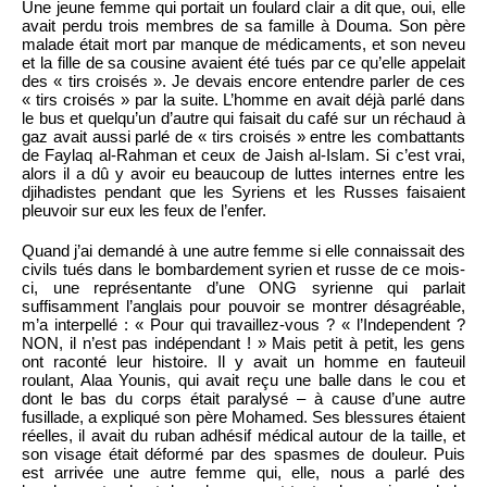
Une jeune femme qui portait un foulard clair a dit que, oui, elle
avait perdu trois membres de sa famille à Douma. Son père
malade était mort par manque de médicaments, et son neveu
et la fille de sa cousine avaient été tués par ce qu’elle appelait
des « tirs croisés ». Je devais encore entendre parler de ces
« tirs croisés » par la suite. L’homme en avait déjà parlé dans
le bus et quelqu’un d’autre qui faisait du café sur un réchaud à
gaz avait aussi parlé de « tirs croisés » entre les combattants
de Faylaq al-Rahman et ceux de Jaish al-Islam. Si c’est vrai,
alors il a dû y avoir eu beaucoup de luttes internes entre les
djihadistes pendant que les Syriens et les Russes faisaient
pleuvoir sur eux les feux de l’enfer.
Quand j’ai demandé à une autre femme si elle connaissait des
civils tués dans le bombardement syrien et russe de ce mois-
ci, une représentante d’une ONG syrienne qui parlait
suffisamment l’anglais pour pouvoir se montrer désagréable,
m’a interpellé : « Pour qui travaillez-vous ? « l’Independent ?
NON, il n’est pas indépendant ! » Mais petit à petit, les gens
ont raconté leur histoire. Il y avait un homme en fauteuil
roulant, Alaa Younis, qui avait reçu une balle dans le cou et
dont le bas du corps était paralysé – à cause d’une autre
fusillade, a expliqué son père Mohamed. Ses blessures étaient
réelles, il avait du ruban adhésif médical autour de la taille, et
son visage était déformé par des spasmes de douleur. Puis
est arrivée une autre femme qui, elle, nous a parlé des