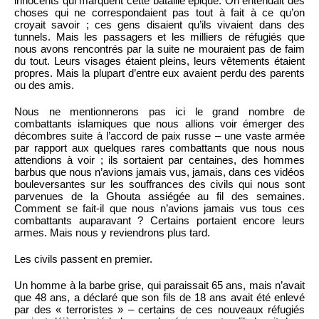
innocents qui marquent cette bataille épique. On entendait des
choses qui ne correspondaient pas tout à fait à ce qu’on
croyait savoir ; ces gens disaient qu’ils vivaient dans des
tunnels. Mais les passagers et les milliers de réfugiés que
nous avons rencontrés par la suite ne mouraient pas de faim
du tout. Leurs visages étaient pleins, leurs vêtements étaient
propres. Mais la plupart d’entre eux avaient perdu des parents
ou des amis.
Nous ne mentionnerons pas ici le grand nombre de
combattants islamiques que nous allions voir émerger des
décombres suite à l’accord de paix russe – une vaste armée
par rapport aux quelques rares combattants que nous nous
attendions à voir ; ils sortaient par centaines, des hommes
barbus que nous n’avions jamais vus, jamais, dans ces vidéos
bouleversantes sur les souffrances des civils qui nous sont
parvenues de la Ghouta assiégée au fil des semaines.
Comment se fait-il que nous n’avions jamais vus tous ces
combattants auparavant ? Certains portaient encore leurs
armes. Mais nous y reviendrons plus tard.
Les civils passent en premier.
Un homme à la barbe grise, qui paraissait 65 ans, mais n’avait
que 48 ans, a déclaré que son fils de 18 ans avait été enlevé
par des « terroristes » – certains de ces nouveaux réfugiés