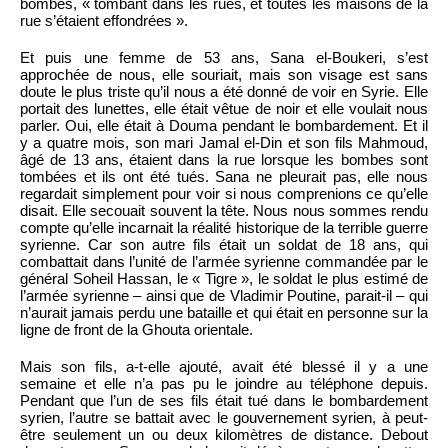
bombes, « tombant dans les rues, et toutes les maisons de la
rue s’étaient effondrées ».
Et puis une femme de 53 ans, Sana el-Boukeri, s’est
approchée de nous, elle souriait, mais son visage est sans
doute le plus triste qu’il nous a été donné de voir en Syrie. Elle
portait des lunettes, elle était vêtue de noir et elle voulait nous
parler. Oui, elle était à Douma pendant le bombardement. Et il
y a quatre mois, son mari Jamal el-Din et son fils Mahmoud,
âgé de 13 ans, étaient dans la rue lorsque les bombes sont
tombées et ils ont été tués. Sana ne pleurait pas, elle nous
regardait simplement pour voir si nous comprenions ce qu’elle
disait. Elle secouait souvent la tête. Nous nous sommes rendu
compte qu’elle incarnait la réalité historique de la terrible guerre
syrienne. Car son autre fils était un soldat de 18 ans, qui
combattait dans l’unité de l’armée syrienne commandée par le
général Soheil Hassan, le « Tigre », le soldat le plus estimé de
l’armée syrienne – ainsi que de Vladimir Poutine, parait-il – qui
n’aurait jamais perdu une bataille et qui était en personne sur la
ligne de front de la Ghouta orientale.
Mais son fils, a-t-elle ajouté, avait été blessé il y a une
semaine et elle n’a pas pu le joindre au téléphone depuis.
Pendant que l’un de ses fils était tué dans le bombardement
syrien, l’autre se battait avec le gouvernement syrien, à peut-
être seulement un ou deux kilomètres de distance. Debout