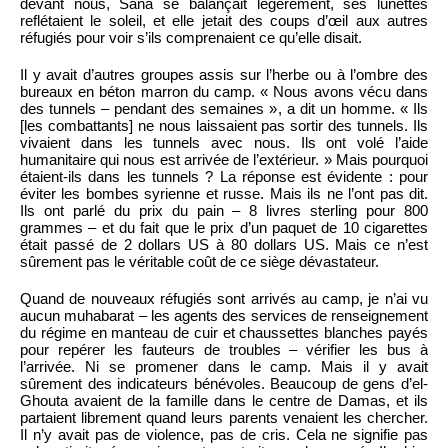
devant nous, Sana se balançait légèrement, ses lunettes
reflétaient le soleil, et elle jetait des coups d’œil aux autres
réfugiés pour voir s’ils comprenaient ce qu’elle disait.
Il y avait d’autres groupes assis sur l’herbe ou à l’ombre des
bureaux en béton marron du camp. « Nous avons vécu dans
des tunnels – pendant des semaines », a dit un homme. « Ils
[les combattants] ne nous laissaient pas sortir des tunnels. Ils
vivaient dans les tunnels avec nous. Ils ont volé l’aide
humanitaire qui nous est arrivée de l’extérieur. » Mais pourquoi
étaient-ils dans les tunnels ? La réponse est évidente : pour
éviter les bombes syrienne et russe. Mais ils ne l’ont pas dit.
Ils ont parlé du prix du pain – 8 livres sterling pour 800
grammes – et du fait que le prix d’un paquet de 10 cigarettes
était passé de 2 dollars US à 80 dollars US. Mais ce n’est
sûrement pas le véritable coût de ce siège dévastateur.
Quand de nouveaux réfugiés sont arrivés au camp, je n’ai vu
aucun muhabarat – les agents des services de renseignement
du régime en manteau de cuir et chaussettes blanches payés
pour repérer les fauteurs de troubles – vérifier les bus à
l’arrivée. Ni se promener dans le camp. Mais il y avait
sûrement des indicateurs bénévoles. Beaucoup de gens d’el-
Ghouta avaient de la famille dans le centre de Damas, et ils
partaient librement quand leurs parents venaient les chercher.
Il n’y avait pas de violence, pas de cris. Cela ne signifie pas