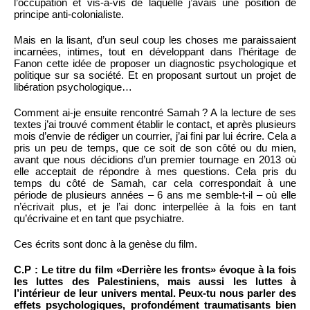
l’occupation et vis-à-vis de laquelle j’avais une position de
principe anti-colonialiste.
Mais en la lisant, d’un seul coup les choses me paraissaient
incarnées, intimes, tout en développant dans l’héritage de
Fanon cette idée de proposer un diagnostic psychologique et
politique sur sa société. Et en proposant surtout un projet de
libération psychologique…
Comment ai-je ensuite rencontré Samah ? A la lecture de ses
textes j’ai trouvé comment établir le contact, et après plusieurs
mois d’envie de rédiger un courrier, j’ai fini par lui écrire. Cela a
pris un peu de temps, que ce soit de son côté ou du mien,
avant que nous décidions d’un premier tournage en 2013 où
elle acceptait de répondre à mes questions. Cela pris du
temps du côté de Samah, car cela correspondait à une
période de plusieurs années – 6 ans me semble-t-il – où elle
n’écrivait plus, et je l’ai donc interpellée à la fois en tant
qu’écrivaine et en tant que psychiatre.
Ces écrits sont donc à la genèse du film.
C.P : Le titre du film «Derrière les fronts» évoque à la fois
les luttes des Palestiniens, mais aussi les luttes à
l’intérieur de leur univers mental. Peux-tu nous parler des
effets psychologiques, profondément traumatisants bien