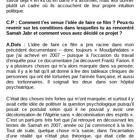
savoir déjà « en kit ou en barre » à assimiler, mais leur donner
plutôt un cadre où ils accouchent de leur propre intuition
politique.
C.P : Comment t’es venue l’idée de faire ce film ? Peux-tu
revenir sur les conditions dans lesquelles tu as rencontré
Samah Jabr et comment vous avez décidé ce projet ?
A.Dols
: L’idée de faire ce film a pris racine dans mon
précédent documentaire – donc toujours « Moudjahidates »
que j’ai achevé en 2007 – puisque à l’occasion du travail
d’enquête pour ce documentaire j’ai découvert Frantz Fanon. Il
y a plusieurs choses qui m’a alors marquée dans sa pensée,
mais il y a le fait qu’il ait donné à lire des tableaux cliniques de
personnes qui ont été torturées par l‘armée française, et aussi
des tortionnaires. Il soignait les deux dans son hôpital
psychiatrique.
C’était des choses très fortes qui m’ont marquée, et surtout il y
avait cette idée de politiser la question psychologique puisqu’il
posait ce postulat selon quoi il ne pouvait y avoir une
décolonisation de l’Algérie sans « décolonisation des esprits ».
C’est un parti-pris très fort que j’ai retrouvé en découvrant les
textes de Samah en 2007, année où j’ai commencé à la lire.
Tout de suite, quelque chose m’a saisie, dans l’incarnation
d’une réalité qui n’était plus théorique, qui était celle de