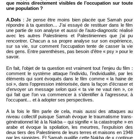
que moins directement visibles de l’occupation sur toute
une population ?
A.Dols
: Je pense être moins bien placée que Samah pour
répondre à ta question… J’ai essayé de restituer dans le film
une partie de son analyse et aussi de l’auto-diagnostic réalisé
avec les autres Palestiniens et Palestiniennes que j’ai pu
rencontrer. Chacun a sa propre analyse sur son expérience,
sur sa vie, sur comment l’occupation tente de casser la vie
des gens. Entre parenthèses, pas besoin d’être « psy » pour le
savoir.
En fait, l’objet de ta question est vraiment tout l’enjeu du film :
comment le système attaque l’individu, l’individualité, par les
éléments qui sont évoqués dans le film comme « la haine de
soi », dans l’oppression intériorisée, dans la façon d’écraser et
d’envoyer un message selon quoi « ta vie ne vaut rien », ce
qui fait que l’on va commencer à s’identifier à l’agresseur, à
l’occupant… et à adopter ses perspectives.
A la fois le film parle de cela, mais aussi des attaques au
niveau collectif puisque Samah évoque le traumatisme trans-
générationnel lié à la Nakba – qui signifie « la catastrophe » en
arabe et évoque la spoliation, les meurtres, l’expulsion des
deux tiers des Palestiniens de leurs terres et maisons en 1948
par les sionistes. Et Samah qualifie cette Nakba de « continue