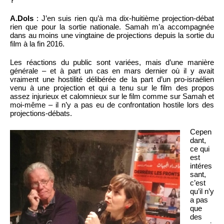
A.Dols
: J’en suis rien qu’à ma dix-huitième projection-débat
rien que pour la sortie nationale. Samah m’a accompagnée
dans au moins une vingtaine de projections depuis la sortie du
film à la fin 2016.
Les réactions du public sont variées, mais d’une manière
générale – et à part un cas en mars dernier où il y avait
vraiment une hostilité délibérée de la part d’un pro-israélien
venu à une projection et qui a tenu sur le film des propos
assez injurieux et calomnieux sur le film comme sur Samah et
moi-même – il n’y a pas eu de confrontation hostile lors des
projections-débats.
Cepen
dant,
ce qui
est
intéres
sant,
c’est
qu’il n’y
a pas
que
des