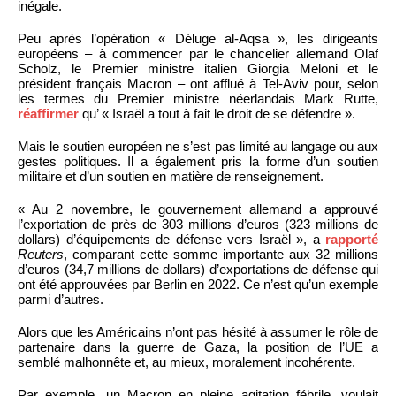
inégale.
Peu après l’opération « Déluge al-Aqsa », les dirigeants
européens – à commencer par le chancelier allemand Olaf
Scholz, le Premier ministre italien Giorgia Meloni et le
président français Macron – ont afflué à Tel-Aviv pour, selon
les termes du Premier ministre néerlandais Mark Rutte,
réaffirmer
qu’ « Israël a tout à fait le droit de se défendre ».
Mais le soutien européen ne s’est pas limité au langage ou aux
gestes politiques. Il a également pris la forme d’un soutien
militaire et d’un soutien en matière de renseignement.
« Au 2 novembre, le gouvernement allemand a approuvé
l’exportation de près de 303 millions d’euros (323 millions de
dollars) d’équipements de défense vers Israël », a
rapporté
Reuters
, comparant cette somme importante aux 32 millions
d’euros (34,7 millions de dollars) d’exportations de défense qui
ont été approuvées par Berlin en 2022. Ce n’est qu’un exemple
parmi d’autres.
Alors que les Américains n’ont pas hésité à assumer le rôle de
partenaire dans la guerre de Gaza, la position de l’UE a
semblé malhonnête et, au mieux, moralement incohérente.
Par exemple, un Macron en pleine agitation fébrile, voulait