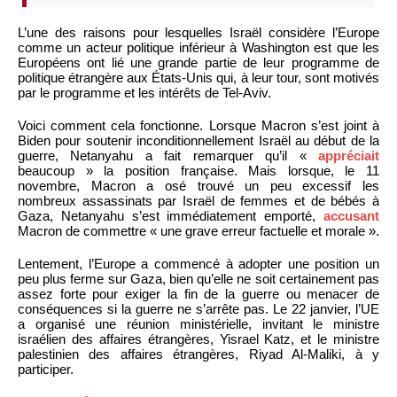
L’une des raisons pour lesquelles Israël considère l’Europe
comme un acteur politique inférieur à Washington est que les
Européens ont lié une grande partie de leur programme de
politique étrangère aux États-Unis qui, à leur tour, sont motivés
par le programme et les intérêts de Tel-Aviv.
Voici comment cela fonctionne. Lorsque Macron s’est joint à
Biden pour soutenir inconditionnellement Israël au début de la
guerre, Netanyahu a fait remarquer qu’il «
appréciait
beaucoup » la position française. Mais lorsque, le 11
novembre, Macron a osé trouvé un peu excessif les
nombreux assassinats par Israël de femmes et de bébés à
Gaza, Netanyahu s’est immédiatement emporté,
accusant
Macron de commettre « une grave erreur factuelle et morale ».
Lentement, l’Europe a commencé à adopter une position un
peu plus ferme sur Gaza, bien qu’elle ne soit certainement pas
assez forte pour exiger la fin de la guerre ou menacer de
conséquences si la guerre ne s’arrête pas. Le 22 janvier, l’UE
a organisé une réunion ministérielle, invitant le ministre
israélien des affaires étrangères, Yisrael Katz, et le ministre
palestinien des affaires étrangères, Riyad Al-Maliki, à y
participer.