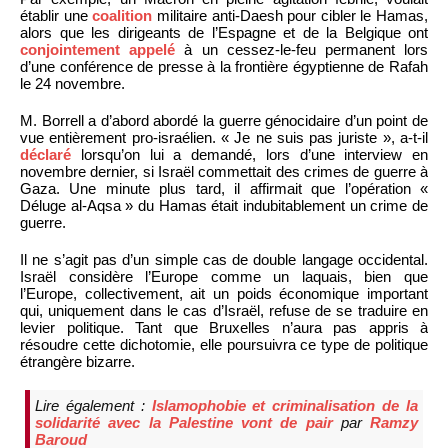
établir une
coalition
militaire anti-Daesh pour cibler le Hamas,
alors que les dirigeants de l’Espagne et de la Belgique ont
conjointement appelé
à un cessez-le-feu permanent lors
d’une conférence de presse à la frontière égyptienne de Rafah
le 24 novembre.
M. Borrell a d’abord abordé la guerre génocidaire d’un point de
vue entièrement pro-israélien. « Je ne suis pas juriste », a-t-il
déclaré
lorsqu’on lui a demandé, lors d’une interview en
novembre dernier, si Israël commettait des crimes de guerre à
Gaza. Une minute plus tard, il affirmait que l’opération «
Déluge al-Aqsa » du Hamas était indubitablement un crime de
guerre.
Il ne s’agit pas d’un simple cas de double langage occidental.
Israël considère l’Europe comme un laquais, bien que
l’Europe, collectivement, ait un poids économique important
qui, uniquement dans le cas d’Israël, refuse de se traduire en
levier politique. Tant que Bruxelles n’aura pas appris à
résoudre cette dichotomie, elle poursuivra ce type de politique
étrangère bizarre.
Lire également :
Islamophobie et criminalisation de la
solidarité avec la Palestine vont de pair
par
Ramzy
Baroud