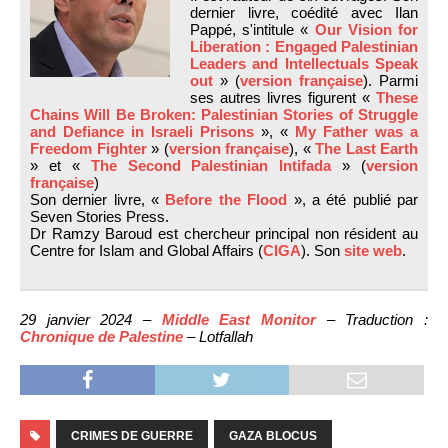
dernier livre, coédité avec Ilan
Pappé, s'intitule «
Our Vision for
Liberation : Engaged Palestinian
Leaders and Intellectuals Speak
out
» (
version française
). Parmi
ses autres livres figurent «
These
Chains Will Be Broken: Palestinian Stories of Struggle
and Defiance in Israeli Prisons
», «
My Father was a
Freedom Fighter
» (
version française
), «
The Last Earth
» et «
The Second Palestinian Intifada
» (
version
française
)
Son dernier livre, «
Before the Flood
», a été publié par
Seven Stories Press.
Dr Ramzy Baroud est chercheur principal non résident au
Centre for Islam and Global Affairs (
CIGA
). Son
site web
.
29 janvier 2024 –
Middle East Monitor
– Traduction :
Chronique de Palestine
– Lotfallah
CRIMES DE GUERRE
GAZA BLOCUS