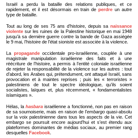
Israël a perdu la bataille des relations publiques, et ce
rapidement, et il est désormais en train de
perdre
un autre
type de bataille.
Tout au long de ses 75 ans d’histoire, depuis sa
naissance
violente
sur les ruines de la Palestine historique en mai 1948
jusqu’à sa dernière guerre contre la bande de Gaza assiégée
le 9 mai, l’histoire de l’état sioniste est associée à la violence.
La
propagande
occidentale pro-israélienne, couplée à une
magistrale manipulation israélienne des faits et à une
réécriture de l’histoire, a permis à l’entité coloniale israélienne
de rejeter la responsabilité de la violence sur les autres : tout
d’abord, les Arabes qui, prétendument, ont attaqué Israël, sans
provocation et à maintes reprises ; puis les « terroristes »
palestiniens de tout le spectre idéologique, qu’ils soient
socialistes, laïques et, plus récemment, « fondamentalistes
islamiques ».
Hélas, la
hasbara
israélienne a fonctionné, non pas en raison
de sa sournoiserie, mais en raison de l’
embargo
quasi-absolu
sur la voix palestinienne dans tous les aspects de la vie. Cet
embargo se poursuit encore aujourd’hui et s’est étendu aux
plateformes dominantes de médias sociaux, au premier rang
desquelles
Facebook
.