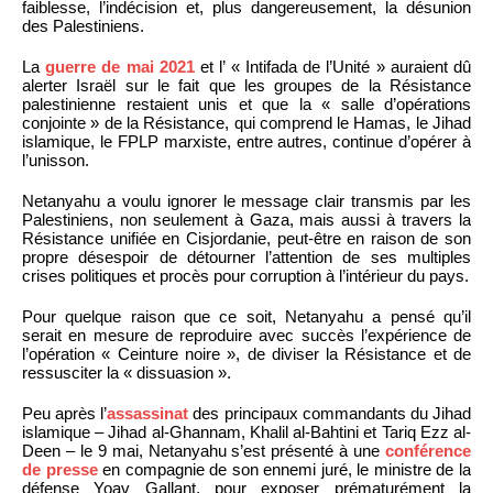
faiblesse, l’indécision et, plus dangereusement, la désunion
des Palestiniens.
La
guerre de mai 2021
et l’ « Intifada de l’Unité » auraient dû
alerter Israël sur le fait que les groupes de la Résistance
palestinienne restaient unis et que la « salle d’opérations
conjointe » de la Résistance, qui comprend le Hamas, le Jihad
islamique, le FPLP marxiste, entre autres, continue d’opérer à
l’unisson.
Netanyahu a voulu ignorer le message clair transmis par les
Palestiniens, non seulement à Gaza, mais aussi à travers la
Résistance unifiée en Cisjordanie, peut-être en raison de son
propre désespoir de détourner l’attention de ses multiples
crises politiques et procès pour corruption à l’intérieur du pays.
Pour quelque raison que ce soit, Netanyahu a pensé qu’il
serait en mesure de reproduire avec succès l’expérience de
l’opération « Ceinture noire », de diviser la Résistance et de
ressusciter la « dissuasion ».
Peu après l’
assassinat
des principaux commandants du Jihad
islamique – Jihad al-Ghannam, Khalil al-Bahtini et Tariq Ezz al-
Deen – le 9 mai, Netanyahu s’est présenté à une
conférence
de presse
en compagnie de son ennemi juré, le ministre de la
défense Yoav Gallant, pour exposer prématurément la