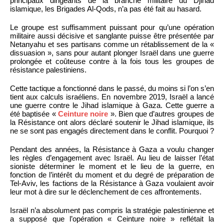
principaux dirigeants de la branche militaire du Djihad
islamique, les Brigades Al-Qods, n’a pas été fait au hasard.
Le groupe est suffisamment puissant pour qu’une opération
militaire aussi décisive et sanglante puisse être présentée par
Netanyahu et ses partisans comme un rétablissement de la «
dissuasion », sans pour autant plonger Israël dans une guerre
prolongée et coûteuse contre à la fois tous les groupes de
résistance palestiniens.
Cette tactique a fonctionné dans le passé, du moins si l’on s’en
tient aux calculs israéliens. En novembre 2019, Israël a lancé
une guerre contre le Jihad islamique à Gaza. Cette guerre a
été baptisée «
Ceinture noire
». Bien que d’autres groupes de
la Résistance ont alors déclaré soutenir le Jihad islamique, ils
ne se sont pas engagés directement dans le conflit. Pourquoi ?
Pendant des années, la Résistance à Gaza a voulu changer
les règles d’engagement avec Israël. Au lieu de laisser l’état
sioniste déterminer le moment et le lieu de la guerre, en
fonction de l’intérêt du moment et du degré de préparation de
Tel-Aviv, les factions de la Résistance à Gaza voulaient avoir
leur mot à dire sur le déclenchement de ces affrontements.
Israël n’a absolument pas compris la stratégie palestinienne et
a supposé que l’opération « Ceinture noire » reflétait la