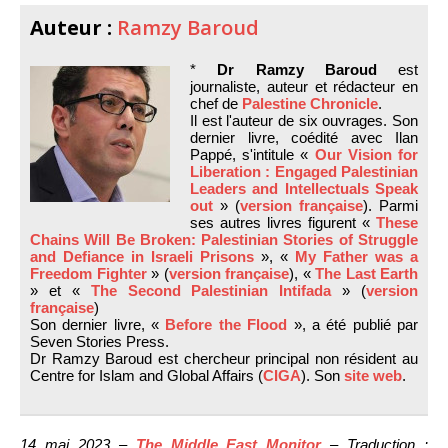
Auteur :
Ramzy Baroud
*
Dr Ramzy Baroud
est
journaliste, auteur et rédacteur en
chef de
Palestine Chronicle
.
Il est l'auteur de six ouvrages. Son
dernier livre, coédité avec Ilan
Pappé, s'intitule «
Our Vision for
Liberation : Engaged Palestinian
Leaders and Intellectuals Speak
out
» (
version française
). Parmi
ses autres livres figurent «
These
Chains Will Be Broken: Palestinian Stories of Struggle
and Defiance in Israeli Prisons
», «
My Father was a
Freedom Fighter
» (
version française
), «
The Last Earth
» et «
The Second Palestinian Intifada
» (
version
française
)
Son dernier livre, «
Before the Flood
», a été publié par
Seven Stories Press.
Dr Ramzy Baroud est chercheur principal non résident au
Centre for Islam and Global Affairs (
CIGA
). Son
site web
.
14 mai 2023 –
The Middle East Monitor
– Traduction :