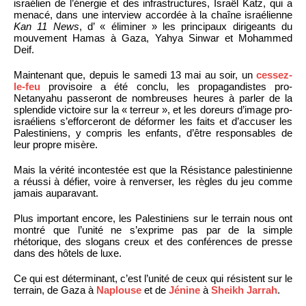
israélien de l’énergie et des infrastructures, Israël Katz, qui a
menacé, dans une interview accordée à la chaîne israélienne
Kan 11 News
, d’ « éliminer » les principaux dirigeants du
mouvement Hamas à Gaza, Yahya Sinwar et Mohammed
Deif.
Maintenant que, depuis le samedi 13 mai au soir, un
cessez-
le-feu
provisoire a été conclu, les propagandistes pro-
Netanyahu passeront de nombreuses heures à parler de la
splendide victoire sur la « terreur », et les doreurs d’image pro-
israéliens s’efforceront de déformer les faits et d’accuser les
Palestiniens, y compris les enfants, d’être responsables de
leur propre misère.
Mais la vérité incontestée est que la Résistance palestinienne
a réussi à défier, voire à renverser, les règles du jeu comme
jamais auparavant.
Plus important encore, les Palestiniens sur le terrain nous ont
montré que l’unité ne s’exprime pas par de la simple
rhétorique, des slogans creux et des conférences de presse
dans des hôtels de luxe.
Ce qui est déterminant, c’est l’unité de ceux qui résistent sur le
terrain, de Gaza à
Naplouse
et de
Jénine
à
Sheikh Jarrah
.