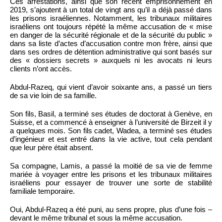
Ces arrestations, ainsi que son récent emprisonnement en
2019, s’ajoutent à un total de vingt ans qu’il a déjà passé dans
les prisons israéliennes. Notamment, les tribunaux militaires
israéliens ont toujours répété la même accusation de « mise
en danger de la sécurité régionale et de la sécurité du public »
dans sa liste d’actes d’accusation contre mon frère, ainsi que
dans ses ordres de détention administrative qui sont basés sur
des « dossiers secrets » auxquels ni les avocats ni leurs
clients n’ont accès.
Abdul-Razeq, qui vient d’avoir soixante ans, a passé un tiers
de sa vie loin de sa famille.
Son fils, Basil, a terminé ses études de doctorat à Genève, en
Suisse, et a commencé à enseigner à l’université de Birzeit il y
a quelques mois. Son fils cadet, Wadea, a terminé ses études
d’ingénieur et est entré dans la vie active, tout cela pendant
que leur père était absent.
Sa compagne, Lamis, a passé la moitié de sa vie de femme
mariée à voyager entre les prisons et les tribunaux militaires
israéliens pour essayer de trouver une sorte de stabilité
familiale temporaire.
Oui, Abdul-Razeq a été puni, au sens propre, plus d’une fois –
devant le même tribunal et sous la même accusation.