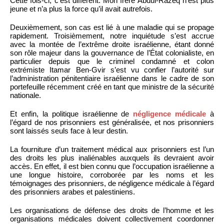
Cette fois-ci, c’est différent. Mon frère Abdul-Razeq n’est plus
jeune et n’a plus la force qu’il avait autrefois.
Deuxièmement, son cas est lié à une maladie qui se propage
rapidement. Troisièmement, notre inquiétude s’est accrue
avec la montée de l’extrême droite israélienne, étant donné
son rôle majeur dans la gouvernance de l’État colonialiste, en
particulier depuis que le criminel condamné et colon
extrémiste Itamar Ben-Gvir s’est vu confier l’autorité sur
l’administration pénitentiaire israélienne dans le cadre de son
portefeuille récemment créé en tant que ministre de la sécurité
nationale.
Et enfin, la politique israélienne de
négligence médicale
à
l’égard de nos prisonniers est généralisée, et nos prisonniers
sont laissés seuls face à leur destin.
La fourniture d’un traitement médical aux prisonniers est l’un
des droits les plus inaliénables auxquels ils devraient avoir
accès. En effet, il est bien connu que l’occupation israélienne a
une longue histoire, corroborée par les noms et les
témoignages des prisonniers, de négligence médicale à l’égard
des prisonniers arabes et palestiniens.
Les organisations de défense des droits de l’homme et les
organisations médicales doivent collectivement coordonner