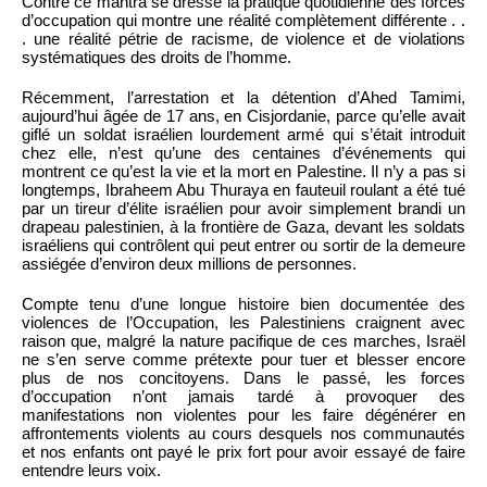
Contre ce mantra se dresse la pratique quotidienne des forces
d’occupation qui montre une réalité complètement différente . .
. une réalité pétrie de racisme, de violence et de violations
systématiques des droits de l’homme.
Récemment, l’arrestation et la détention d’Ahed Tamimi,
aujourd’hui âgée de 17 ans, en Cisjordanie, parce qu’elle avait
giflé un soldat israélien lourdement armé qui s’était introduit
chez elle, n’est qu’une des centaines d’événements qui
montrent ce qu’est la vie et la mort en Palestine. Il n’y a pas si
longtemps, Ibraheem Abu Thuraya en fauteuil roulant a été tué
par un tireur d’élite israélien pour avoir simplement brandi un
drapeau palestinien, à la frontière de Gaza, devant les soldats
israéliens qui contrôlent qui peut entrer ou sortir de la demeure
assiégée d’environ deux millions de personnes.
Compte tenu d’une longue histoire bien documentée des
violences de l’Occupation, les Palestiniens craignent avec
raison que, malgré la nature pacifique de ces marches, Israël
ne s’en serve comme prétexte pour tuer et blesser encore
plus de nos concitoyens. Dans le passé, les forces
d’occupation n’ont jamais tardé à provoquer des
manifestations non violentes pour les faire dégénérer en
affrontements violents au cours desquels nos communautés
et nos enfants ont payé le prix fort pour avoir essayé de faire
entendre leurs voix.