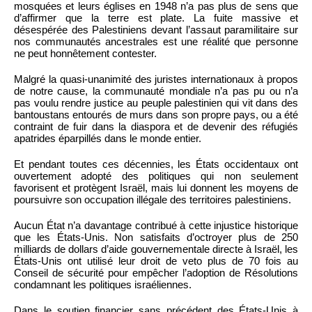
mosquées et leurs églises en 1948 n’a pas plus de sens que
d’affirmer que la terre est plate. La fuite massive et
désespérée des Palestiniens devant l’assaut paramilitaire sur
nos communautés ancestrales est une réalité que personne
ne peut honnêtement contester.
Malgré la quasi-unanimité des juristes internationaux à propos
de notre cause, la communauté mondiale n’a pas pu ou n’a
pas voulu rendre justice au peuple palestinien qui vit dans des
bantoustans entourés de murs dans son propre pays, ou a été
contraint de fuir dans la diaspora et de devenir des réfugiés
apatrides éparpillés dans le monde entier.
Et pendant toutes ces décennies, les États occidentaux ont
ouvertement adopté des politiques qui non seulement
favorisent et protègent Israël, mais lui donnent les moyens de
poursuivre son occupation illégale des territoires palestiniens.
Aucun État n’a davantage contribué à cette injustice historique
que les États-Unis. Non satisfaits d’octroyer plus de 250
milliards de dollars d’aide gouvernementale directe à Israël, les
États-Unis ont utilisé leur droit de veto plus de 70 fois au
Conseil de sécurité pour empêcher l’adoption de Résolutions
condamnant les politiques israéliennes.
Dans le soutien financier sans précédent des États-Unis à