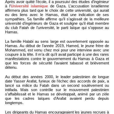
Après avoir quitté l’école, il a poursuivi des études d’ingénieur
à l’
Université islamique
de Gaza. L’accusation israélienne
affirmera plus tard que le choix de cette université, qui aurait
eu des liens avec le Hamas, était une indication de ses
sympathies. Sa famille affirme qu’il s’agissait de la meilleure
université d’ingénieurs de Gaza et souligne qu’il était membre
du club Fatah de l’université, le parti laïque qui s’oppose au
Hamas.
La famille Halabi au sens large est ouvertement opposée au
Hamas. Au début de l’année 2019, Hamed, le jeune frère de
Mohammed, est venu chez moi pour une interview avec une
coupure à la tête. Il m’a dit qu’il avait participé à une des rares
manifestations contre le gouvernement du Hamas à Gaza et
que les forces de sécurité l’avaient tabassé et brièvement
détenu.
Au début des années 2000, le leader palestinien de longue
date Yasser Arafat, furieux de l’échec des accords de paix, a
lancé sa milice du Fatah dans un second soulèvement ou
intifada. Mais son contrôle sur le mouvement palestinien
s’affaiblissait et le Hamas se développait, animé par un zèle
que les cadres laïques d’Arafat avaient perdu depuis
longtemps.
Les dirigeants du Hamas encourageaient les jeunes recrues à