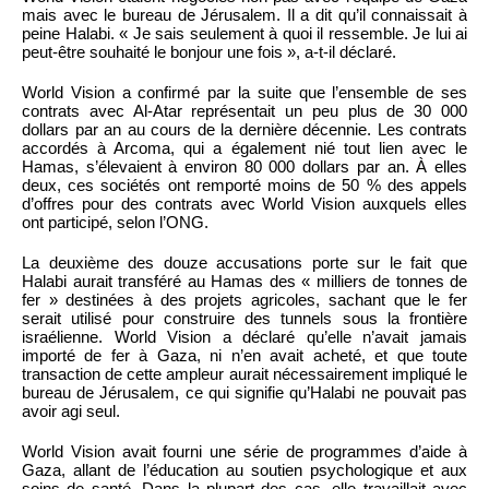
mais avec le bureau de Jérusalem. Il a dit qu’il connaissait à
peine Halabi. « Je sais seulement à quoi il ressemble. Je lui ai
peut-être souhaité le bonjour une fois », a-t-il déclaré.
World Vision a confirmé par la suite que l’ensemble de ses
contrats avec Al-Atar représentait un peu plus de 30 000
dollars par an au cours de la dernière décennie. Les contrats
accordés à Arcoma, qui a également nié tout lien avec le
Hamas, s’élevaient à environ 80 000 dollars par an. À elles
deux, ces sociétés ont remporté moins de 50 % des appels
d’offres pour des contrats avec World Vision auxquels elles
ont participé, selon l’ONG.
La deuxième des douze accusations porte sur le fait que
Halabi aurait transféré au Hamas des « milliers de tonnes de
fer » destinées à des projets agricoles, sachant que le fer
serait utilisé pour construire des tunnels sous la frontière
israélienne. World Vision a déclaré qu’elle n’avait jamais
importé de fer à Gaza, ni n’en avait acheté, et que toute
transaction de cette ampleur aurait nécessairement impliqué le
bureau de Jérusalem, ce qui signifie qu’Halabi ne pouvait pas
avoir agi seul.
World Vision avait fourni une série de programmes d’aide à
Gaza, allant de l’éducation au soutien psychologique et aux
soins de santé. Dans la plupart des cas, elle travaillait avec