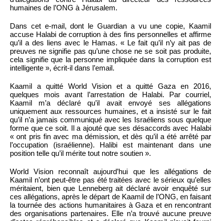
humaines de l’ONG à Jérusalem.
Dans cet e-mail, dont le Guardian a vu une copie, Kaamil
accuse Halabi de corruption à des fins personnelles et affirme
qu’il a des liens avec le Hamas. « Le fait qu’il n’y ait pas de
preuves ne signifie pas qu’une chose ne se soit pas produite,
cela signifie que la personne impliquée dans la corruption est
intelligente », écrit-il dans l’email.
Kaamil a quitté World Vision et a quitté Gaza en 2016,
quelques mois avant l’arrestation de Halabi. Par courriel,
Kaamil m’a déclaré qu’il avait envoyé ses allégations
uniquement aux ressources humaines, et a insisté sur le fait
qu’il n’a jamais communiqué avec les Israéliens sous quelque
forme que ce soit. Il a ajouté que ses désaccords avec Halabi
« ont pris fin avec ma démission, et dès qu’il a été arrêté par
l’occupation (israélienne). Halibi est maintenant dans une
position telle qu’il mérite tout notre soutien ».
World Vision reconnaît aujourd’hui que les allégations de
Kaamil n’ont peut-être pas été traitées avec le sérieux qu’elles
méritaient, bien que Lenneberg ait déclaré avoir enquêté sur
ces allégations, après le départ de Kaamil de l’ONG, en faisant
la tournée des actions humanitaires à Gaza et en rencontrant
des organisations partenaires. Elle n’a trouvé aucune preuve