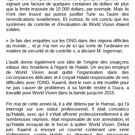
signant une facture de quelques centaines de dollars de plus
que la limite imposée de 15 000 dollars, par exemple. Mais ils
n’ont rien trouvé qui puisse justifier l’une ou l’autre des
revendications israéliennes. Et surtout, ils ont conclu que les
systèmes de contrôle et d’évaluation de World Vision étaient
solides.
« Je fais des enquêtes sur les ONG dans des régions difficiles
du monde… et je n’ai rien vu de ici qui sorte de l’ordinaire en
matière de sécurité et de contrôle », a déclaré M. Ingerman.
L’audit donne également une idée de l’origine des soupçons
initiaux des Israéliens à l’égard de Halabi. Un ancien employé
de World Vision avait quitté l’organisation dans des
circonstances délicates et il croyait Halabi responsable de ses
difficultés avec l’ONG. Kaamil, dont le nom a été modifié pour
ne pas causer de problèmes à sa famille restée à Gaza, a
travaillé pour World Vision dans la bande jusqu’en 2015.
Fin mai de cette année-là, il a été détenu par le Hamas, qui l’a
interrogé sur son statut professionnel. Il était convaincu
qu’Halabi, avec qui il s’était affronté professionnellement à de
nombreuses reprises, était responsable de son arrestation, et
qu’Halabi essayait de le forcer à quitter World Vision. Début
juin, Kaamil a envoyé un courriel contenant une série
d’allégations contre Halabi au directeur des ressources