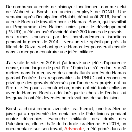
De nombreux accords de plaidoyer fonctionnent comme celui
de Waheed al-Borsh, un ancien employé de l’ONU. Une
semaine après l’inculpation d’Halabi, début août 2016, Israël a
accusé Borsh de travailler pour le Hamas. Borsh, qui travaillait
au Programme des Nations unies pour le développement
(PNUD), a été accusé d’avoir déplacé 300 tonnes de gravats –
des ruines causées par les bombardements israéliens
pendant la guerre de 2014 – vers un site spécifique près du
littoral de Gaza, sachant que le Hamas les pousserait ensuite
dans la mer pour construire une jetée militaire.
J’ai visité le site en 2016 et j’ai trouvé une jetée d’apparence
neuve, d’une largeur de peut-être 10 pieds et s’étendant sur 50
mètres dans la mer, avec des combattants armés du Hamas
gardant l’entrée. Les responsables du PNUD ont reconnu en
privé que des gravats déversés par l’un de ses projets ont pu
être utilisés pour la construction, mais ont nié toute collusion
avec le Hamas. Borsh a déclaré que le choix de l’endroit où
les gravats ont été déversés ne relevait pas de sa décision.
Borsh a choisi comme avocate Lea Tsemel, une Israélienne
juive qui a représenté des centaines de Palestiniens pendant
quatre décennies. Farouche militante des droits des
Palestiniens, elle est haîe de la droite israélienne. En 2019, un
documentaire sur son travail,
Advocate
, a été primé dans de