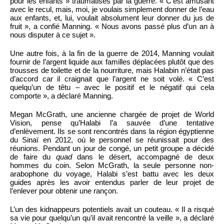
pour les enfants » traumatisés par la guerre. « C’est amusant
avec le recul, mais, moi, je voulais simplement donner de l’eau
aux enfants, et, lui, voulait absolument leur donner du jus de
fruit », a confié Manning. « Nous avons passé plus d’un an à
nous disputer à ce sujet ».
Une autre fois, à la fin de la guerre de 2014, Manning voulait
fournir de l’argent liquide aux familles déplacées plutôt que des
trousses de toilette et de la nourriture, mais Halabin n’était pas
d’accord car il craignait que l’argent ne soit volé. « C’est
quelqu’un de têtu – avec le positif et le négatif qui cela
comporte », a déclaré Manning.
Megan McGrath, une ancienne chargée de projet de World
Vision, pense qu’Halabi l’a sauvée d’une tentative
d’enlèvement. Ils se sont rencontrés dans la région égyptienne
du Sinaï en 2012, où le personnel se réunissait pour des
réunions. Pendant un jour de congé, un petit groupe a décidé
de faire du
quad
dans le désert, accompagné de deux
hommes du coin. Selon McGrath, la seule personne non-
arabophone du voyage, Halabi s’est battu avec les deux
guides après les avoir entendus parler de leur projet de
l’enlever pour obtenir une rançon.
L’un des kidnappeurs potentiels avait un couteau. « Il a risqué
sa vie pour quelqu’un qu’il avait rencontré la veille », a déclaré