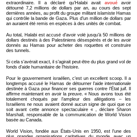
extraordinaire. Il a déclaré qu’Halabi avait
avoué
avoir
détourné 7,2 millions de dollars par an, au cours des sept
dernières années, au profit du groupe militant islamiste Hamas
qui contrôle la bande de Gaza. Plus d’un million de dollars par
an auraient été remis en espèces à des unités de combat.
Au total, Halabi est accusé d’avoir volé jusqu’à 50 millions de
dollars destinés à des Palestiniens désespérés et de les avoir
donnés au Hamas pour acheter des roquettes et construire
des tunnels.
Si cela s’avérait exact, il s’agirait peut-être du plus grand vol de
fonds d’aide humanitaire de l’histoire.
Pour le gouvernement israélien, c’est un excellent scoop. Il a
longtemps accusé le Hamas de détourner l’aide internationale
destinée à Gaza pour financer ses guerres contre l’État juif. Il
affirme maintenant en avoir la preuve. « Nous avons tous été
totalement choqués par l’ampleur des allégations – les
Israéliens ne nous avaient donné aucun signe de quoi que ce
soit avant cette annonce spectaculaire « , déclare Sharon
Marshall, responsable de la communication de World Vision
basée au Canada.
World Vision, fondée aux États-Unis en 1950, est l’une des
plus grandes organisations caritatives du monde, avec un