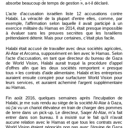
absorbe beaucoup de temps de gestion », a-t-il déclaré.
L’acte d’accusation israélien liste 12 accusations contre
Halabi. La véracité de la plupart d’entre elles, comme, par
exemple, l’affirmation selon laquelle il avait participé à un
exercice militaire du Hamas en 2014, était presque impossible
à évaluer sans les preuves secrètes que les Israéliens
prétendaient détenir. Mais pour certaines, c’était plus facile.
Halabi était accusé de travailler avec deux sociétés agricoles,
Al-Atar et Arcoma, supposément en lien avec le Hamas. Selon
l’acte d’accusation, en tant que directeur du bureau de Gaza
de World Vision, Halabi aurait truqué la procédure d’appel
d’offres afin que les deux sociétés remportent « presque
tous » les contrats d’aide alimentaire. Halabi et les entreprises
auraient ensuite conspiré pour surfacturer World Vision pour
leurs services, et auraient acheminé l’argent supplémentaire
au Hamas.
Fin août 2016, quelques semaines après l’inculpation de
Halabi, je me suis rendu au siège de la société Al-Atar à Gaza,
où j’ai vu un chariot élévateur en train de charger des pommes
de terre dans un pick-up. Le directeur, Saqer Al-Atar, m’a fait
entrer dans son bureau. Il a insisté sur le fait qu’il n’avait
aucune relation avec le Hamas et que tous les contrats avec
World Vision étaient négociés non pas avec l’équipe de Gaza