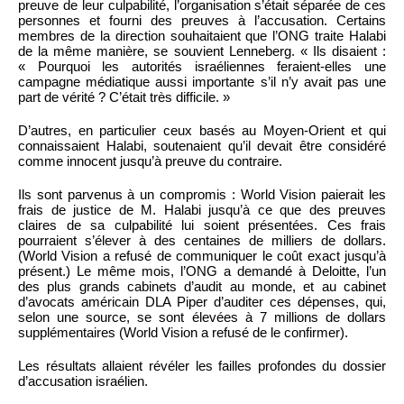
preuve de leur culpabilité, l’organisation s’était séparée de ces
personnes et fourni des preuves à l’accusation. Certains
membres de la direction souhaitaient que l’ONG traite Halabi
de la même manière, se souvient Lenneberg. « Ils disaient :
« Pourquoi les autorités israéliennes feraient-elles une
campagne médiatique aussi importante s’il n’y avait pas une
part de vérité ? C’était très difficile. »
D’autres, en particulier ceux basés au Moyen-Orient et qui
connaissaient Halabi, soutenaient qu’il devait être considéré
comme innocent jusqu’à preuve du contraire.
Ils sont parvenus à un compromis : World Vision paierait les
frais de justice de M. Halabi jusqu’à ce que des preuves
claires de sa culpabilité lui soient présentées. Ces frais
pourraient s’élever à des centaines de milliers de dollars.
(World Vision a refusé de communiquer le coût exact jusqu’à
présent.) Le même mois, l’ONG a demandé à Deloitte, l’un
des plus grands cabinets d’audit au monde, et au cabinet
d’avocats américain DLA Piper d’auditer ces dépenses, qui,
selon une source, se sont élevées à 7 millions de dollars
supplémentaires (World Vision a refusé de le confirmer).
Les résultats allaient révéler les failles profondes du dossier
d’accusation israélien.