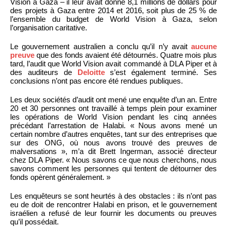
Vision à Gaza – il leur avait donné 8,1 millions de dollars pour
des projets à Gaza entre 2014 et 2016, soit plus de 25 % de
l’ensemble du budget de World Vision à Gaza, selon
l’organisation caritative.
Le gouvernement australien a conclu qu’il n’y avait
aucune
preuve
que des fonds avaient été détournés. Quatre mois plus
tard, l’audit que World Vision avait commandé à DLA Piper et à
des auditeurs de
Deloitte
s’est également terminé. Ses
conclusions n’ont pas encore été rendues publiques.
Les deux sociétés d’audit ont mené une enquête d’un an. Entre
20 et 30 personnes ont travaillé à temps plein pour examiner
les opérations de World Vision pendant les cinq années
précédant l’arrestation de Halabi. « Nous avons mené un
certain nombre d’autres enquêtes, tant sur des entreprises que
sur des ONG, où nous avons trouvé des preuves de
malversations », m’a dit Brett Ingerman, associé directeur
chez DLA Piper. « Nous savons ce que nous cherchons, nous
savons comment les personnes qui tentent de détourner des
fonds opèrent généralement. »
Les enquêteurs se sont heurtés à des obstacles : ils n’ont pas
eu de doit de rencontrer Halabi en prison, et le gouvernement
israélien a refusé de leur fournir les documents ou preuves
qu’il possédait.