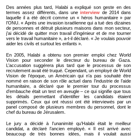
Des années plus tard, Halabi a expliqué son geste en des
termes assez différents, dans une
interview
de 2014 dans
laquelle il a été décrit comme un « héros humanitaire » par
l’ONU. « Après une invasion israélienne qui a tué des dizaines
de personnes et détruit plusieurs maisons dans mon secteur,
j’ai décidé de quitter mon travail d’ingénieur et de me tourner
vers le travail humanitaire », a-t-il déclaré. « Je voulais pouvoir
aider les civils et surtout les enfants ».
En 2005, Halabi a obtenu son premier emploi chez World
Vision pour seconder le directeur du bureau de Gaza.
L’accusation suggérera plus tard que le processus de son
recrutement avait été truqué. Cependant, un employé de World
Vision de l’époque, un Américain qui n’a pas souhaité être
nommé en raison de son rôle actuel dans l’industrie de l’aide
humanitaire, a déclaré que le premier tour du processus
d’embauche était un test en aveugle – ce qui signifie que tous
les détails permettant d’identifier les candidats étaient
supprimés. Ceux qui ont réussi ont été interviewés par un
panel composé de plusieurs membres du personnel, dont le
chef du bureau de Jérusalem.
Le jury a décidé à l’unanimité qu’Halabi était le meilleur
candidat, a déclaré l’ancien employé. « Il est arrivé avec
beaucoup de très bonnes idées, mais il voulait aussi