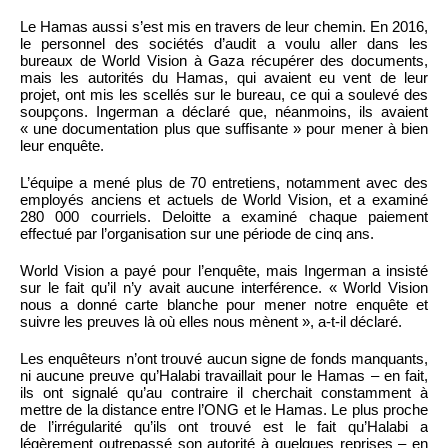
Le Hamas aussi s’est mis en travers de leur chemin. En 2016,
le personnel des sociétés d’audit a voulu aller dans les
bureaux de World Vision à Gaza récupérer des documents,
mais les autorités du Hamas, qui avaient eu vent de leur
projet, ont mis les scellés sur le bureau, ce qui a soulevé des
soupçons. Ingerman a déclaré que, néanmoins, ils avaient
« une documentation plus que suffisante » pour mener à bien
leur enquête.
L’équipe a mené plus de 70 entretiens, notamment avec des
employés anciens et actuels de World Vision, et a examiné
280 000 courriels. Deloitte a examiné chaque paiement
effectué par l’organisation sur une période de cinq ans.
World Vision a payé pour l’enquête, mais Ingerman a insisté
sur le fait qu’il n’y avait aucune interférence. « World Vision
nous a donné carte blanche pour mener notre enquête et
suivre les preuves là où elles nous mènent », a-t-il déclaré.
Les enquêteurs n’ont trouvé aucun signe de fonds manquants,
ni aucune preuve qu’Halabi travaillait pour le Hamas – en fait,
ils ont signalé qu’au contraire il cherchait constamment à
mettre de la distance entre l’ONG et le Hamas. Le plus proche
de l’irrégularité qu’ils ont trouvé est le fait qu’Halabi a
légèrement outrepassé son autorité à quelques reprises – en