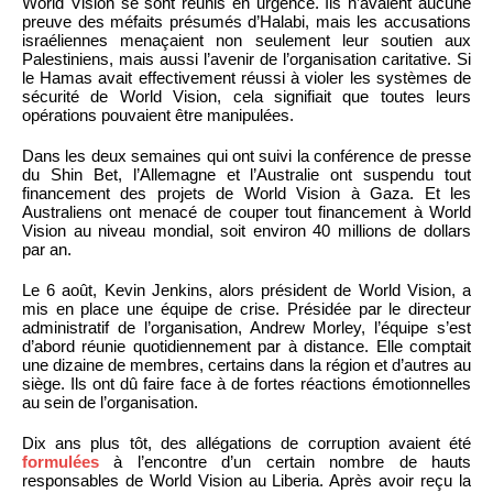
World Vision se sont réunis en urgence. Ils n’avaient aucune
preuve des méfaits présumés d’Halabi, mais les accusations
israéliennes menaçaient non seulement leur soutien aux
Palestiniens, mais aussi l’avenir de l’organisation caritative. Si
le Hamas avait effectivement réussi à violer les systèmes de
sécurité de World Vision, cela signifiait que toutes leurs
opérations pouvaient être manipulées.
Dans les deux semaines qui ont suivi la conférence de presse
du Shin Bet, l’Allemagne et l’Australie ont suspendu tout
financement des projets de World Vision à Gaza. Et les
Australiens ont menacé de couper tout financement à World
Vision au niveau mondial, soit environ 40 millions de dollars
par an.
Le 6 août, Kevin Jenkins, alors président de World Vision, a
mis en place une équipe de crise. Présidée par le directeur
administratif de l’organisation, Andrew Morley, l’équipe s’est
d’abord réunie quotidiennement par à distance. Elle comptait
une dizaine de membres, certains dans la région et d’autres au
siège. Ils ont dû faire face à de fortes réactions émotionnelles
au sein de l’organisation.
Dix ans plus tôt, des allégations de corruption avaient été
formulées
à l’encontre d’un certain nombre de hauts
responsables de World Vision au Liberia. Après avoir reçu la