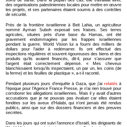
des organisations palestiniennes locales pour mettre en œuvre
les projets, et ses partenaires étaient soumis à des contrôles
de sécurité.
Près de la frontière israélienne à Beit Lahia, un agriculteur
nommé Ayman Suboh exposait ses fraises. Ses terres
agricoles, situées près d’une base du Hamas, ont été
gravement endommagées par les frappes israéliennes
pendant la guerre. World Vision lui a fourni des milliers de
dollars pour l’aider à redémarrer. Ils ont effectué des
inspections régulières et souvent rigoureuses des biens et des
produits qu’ils avaient financés, dit-il, pour s’assurer que
l’argent était correctement dépensé. « Mes cheveux
blanchissaient lorsqu’ils inspectaient, un par un, les coins (de
la ferme) et les feuilles de plastique », a-t-il raconté.
Pendant plusieurs jours d’enquête à Gaza, que j’ai
relatés
à
l’époque pour l’Agence France Presse, je n’ai rien trouvé pour
corroborer les allégations israéliennes. Mais il y avait d’autres
accusations que je ne pouvais pas évaluer car elles étaient
fondées sur les aveux d’Halabi, qui n’ont jamais été rendus
publics, ainsi que sur des dossiers financiers et des preuves
secrètes.
Dans les jours qui ont suivi l’annonce d’Israël, les dirigeants de