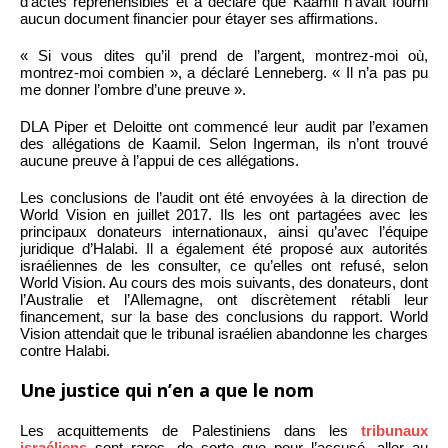
d’actes répréhensibles et a déclaré que Kaamil n’avait fourni
aucun document financier pour étayer ses affirmations.
« Si vous dites qu’il prend de l’argent, montrez-moi où,
montrez-moi combien », a déclaré Lenneberg. « Il n’a pas pu
me donner l’ombre d’une preuve ».
DLA Piper et Deloitte ont commencé leur audit par l’examen
des allégations de Kaamil. Selon Ingerman, ils n’ont trouvé
aucune preuve à l’appui de ces allégations.
Les conclusions de l’audit ont été envoyées à la direction de
World Vision en juillet 2017. Ils les ont partagées avec les
principaux donateurs internationaux, ainsi qu’avec l’équipe
juridique d’Halabi. Il a également été proposé aux autorités
israéliennes de les consulter, ce qu’elles ont refusé, selon
World Vision. Au cours des mois suivants, des donateurs, dont
l’Australie et l’Allemagne, ont discrètement rétabli leur
financement, sur la base des conclusions du rapport. World
Vision attendait que le tribunal israélien abandonne les charges
contre Halabi.
Une justice qui n’en a que le nom
Les acquittements de Palestiniens dans les
tribunaux
israéliens
sont rares, de sorte que pour l’accusé, aller au