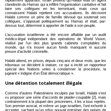
rapidement apparues. Israël prétend qu’Halabi était un agent
clandestin du Hamas qui a infiltré l’organisation caritative et fait
taire ses collègues en les terrorisant, mais ceux qui
connaissent Halabi rejettent ces accusations. Ils décrivent
Halabi comme un père de famille dévoué qui soutenait ses
collègues, s’opposait politiquement au Hamas et était, par-
dessus tout, déterminé à apporter de l’aide à son peuple.
L’accusation israélienne a été encore affaiblie par un audit
médico-légal indépendant des opérations de World Vision,
réalisé par l’un des plus grands cabinets comptables du
monde, qui n’a trouvé aucun fonds manquant ni aucune
preuve d’activité criminelle.
Halabi attend, en prison, depuis cinq ans et deux mois, que les
tribunaux se décident à statuer, ce qui a incité un rapporteur
spécial des Nations unies à condamner la procédure, la
jugeant « indigne d’un État démocratique ».
Une détention totalement illégale
Comme d’autres Palestiniens inculpés par Israël, Halabi s‘est
vu proposer une série d’accords de plaider-coupable [2], mais
contrairement à la plupart des prisonniers, il les a tous rejetés.
Son premier avocat, et même un juge israélien, l’ont exhorté à
accepter, sachant qu’un refus pouvait entraîner des peines de