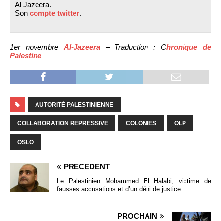
Al Jazeera.
Son
compte twitter
.
1er novembre
Al-Jazeera
– Traduction : C
hronique de
Palestine
AUTORITÉ PALESTINIENNE
COLLABORATION REPRESSIVE
COLONIES
OLP
OSLO
PRÉCÉDENT
Le Palestinien Mohammed El Halabi, victime de
fausses accusations et d’un déni de justice
PROCHAIN