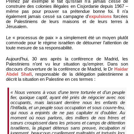
Prenez par exemple le fait qu’Israël n’a jamais cessé de
construire des colonies illégales en Cisjordanie depuis 1967 –
même pas pour prouver sa prétendue bonne foi. Il n’a
également jamais cessé sa campagne d’
expulsions
forcées
de Palestiniens de leurs maisons et de leurs terres à
Jérusalem.
Le « processus de paix » a simplement été un moyen plutôt
commode pour le régime israélien de détourner l’attention de
toute mesure de sa responsabilité.
Aujourd’hui, 30 ans après la conférence de Madrid, les
Palestiniens n’ont vu leur situation qu’empirer. Dans son
discours d’ouverture de la conférence de Madrid, le Dr
Haidar
Abdel Shafi
, responsable de la délégation palestinienne a
décrit la situation en Palestine en ces termes :
« Nous venons à vous d’une terre torturée et d’un peuple
fier, quoique captif, ayant été priés de négocier avec nos
occupants, mais laissant derrière nous les enfants de
l’Intifada, et un peuple sous occupation et sous couvre-feu,
qui nous a enjoints de ne pas capituler ni d’oublier. Au
moment où nous parlons, des milliers de nos frères et
sœurs croupissent dans les prisons et camps de détention
israéliens, la plupart détenus sans preuve, inculpation ni
jugement, beaucoup cruellement maltraités et torturés lors