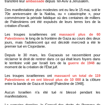
transféré leur
ambassade
depuis Tel-Aviv à Jérusalem.
Des manifestations plus modestes ont eu lieu le 15 mai, soit le
70e anniversaire de la Nakba, ou « catastrophe », pour
commémorer la période fatidique où des centaines de milliers
de Palestiniens ont été expulsés de leurs terres lors de la
création d’Israël.
Les troupes israéliennes ont
massacré plus de 60
Palestiniens
le long de la frontière de Gaza au cours des deux
jours, mais l’adolescent qui est décédé mercredi a été le
premier tué en Cisjordanie.
Depuis le 30 mars, les Gazaouis se rassemblent pour
réclamer le droit de rentrer dans ce qui était leurs foyers dans
le territoire volé par Israël lors de la
guerre de 1948
au
moment de la création de l’État juif.
Les troupes israéliennes ont
massacré un total de 119
Palestiniens et en ont blessé plus de 10 000
à la clôture
entre la bande de Gaza et Israël [Palestine de 1948].
Aucun Israélien n’a été tué ni blessé pendant les
manifestations.
La semaine dernière, le Conseil des droits de l’homme de