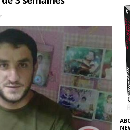
s de 3 semaines
nocide : l’histoire de Gaza au-delà des chiffres
[ 5 août 2026 ]
tifs de la CIJ sur la Palestine : possibilités et limites
[ 8 août 2026 ]
r
AB
NE