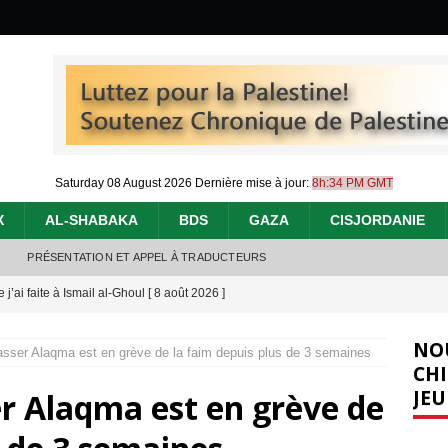
Saturday 08 August 2026
Dernière mise à jour:
8h:34 PM GMT
X
AL-SHABAKA
BDS
GAZA
CISJORDANIE
PRÉSENTATION ET APPEL À TRADUCTEURS
j’ai faite à Ismail al-Ghoul
[ 8 août 2026 ]
éliens bombardent des entrepôts de médicaments, aggravant ainsi la
NO
er Alaqma est en grève de la faim depuis plus de 3 semaines
déjà dramatique
[ 7 août 2026 ]
CHI
JEU
Alaqma est en grève de
urir : le « processus de paix » à Gaza et la propagande occidentale
[