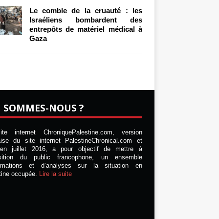
Le comble de la cruauté : les
Israéliens bombardent des
entrepôts de matériel médical à
Gaza
I SOMMES-NOUS ?
te internet ChroniquePalestine.com, version
aise du site internet PalestineChronical.com et
en juillet 2016, a pour objectif de mettre à
osition du public francophone, un ensemble
ormations et d’analyses sur la situation en
tine occupée.
Lire la suite