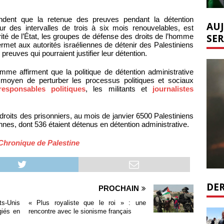
tendent que la retenue des preuves pendant la détention
AUJ
our des intervalles de trois à six mois renouvelables, est
SER
ité de l’État, les groupes de défense des droits de l’homme
ermet aux autorités israéliennes de détenir des Palestiniens
reuves qui pourraient justifier leur détention.
me affirment que la politique de détention administrative
 moyen de perturber les processus politiques et sociaux
responsables politiques
, les militants et
journalistes
droits des prisonniers, au mois de janvier 6500 Palestiniens
nnes, dont 536 étaient détenus en détention administrative.
Chronique de Palestine
DER
PROCHAIN
ts-Unis
« Plus royaliste que le roi » : une
giés en
rencontre avec le sionisme français