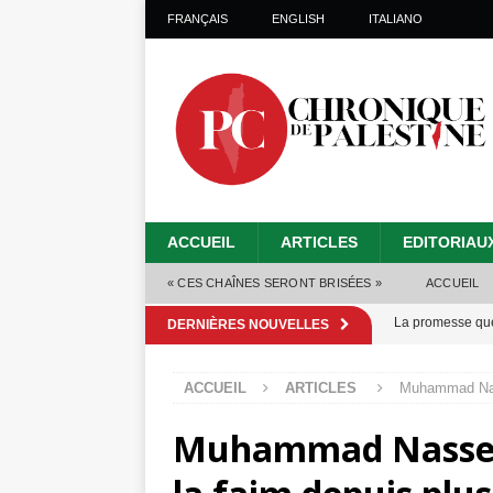
FRANÇAIS
ENGLISH
ITALIANO
ACCUEIL
ARTICLES
EDITORIAU
« CES CHAÎNES SERONT BRISÉES »
ACCUEIL
La promesse que 
DERNIÈRES NOUVELLES
Gaza : les Isra
ACCUEIL
ARTICLES
Muhammad Nass
crise sanitaire 
Muhammad Nasser 
Capituler ou mo
6 août 2026 ]