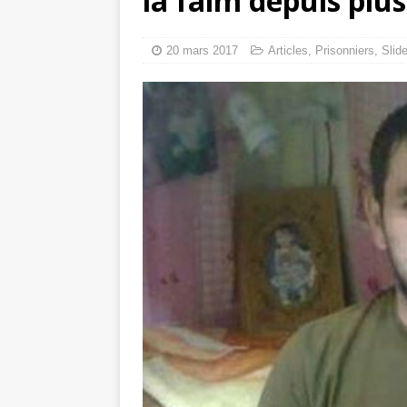
la faim depuis plu
Mille jours de gé
Les avis consulta
20 mars 2017
Articles
,
Prisonniers
,
Slide