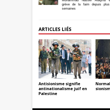
Muhammad Nasser Alaqma e
grève de la faim depuis plu
semaines
ARTICLES LIÉS
Antisionisme signifie
Normal
antinationalisme juif en
sionis
Palestine