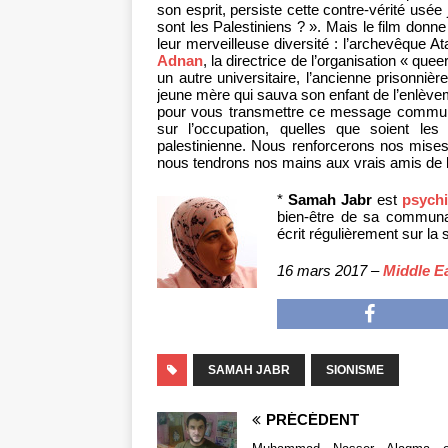
son esprit, persiste cette contre-vérité usée
sont les Palestiniens ? ». Mais le film donn
leur merveilleuse diversité : l’archevêque A
Adnan
, la directrice de l’organisation « quee
un autre universitaire, l’ancienne prisonnièr
jeune mère qui sauva son enfant de l’enlèvem
pour vous transmettre ce message commun 
sur l’occupation, quelles que soient les 
palestinienne. Nous renforcerons nos mises 
nous tendrons nos mains aux vrais amis de l
*
Samah Jabr
est
psychi
bien-être de sa communau
écrit régulièrement sur la
16 mars 2017 –
Middle E
SAMAH JABR
SIONISME
PRÉCÉDENT