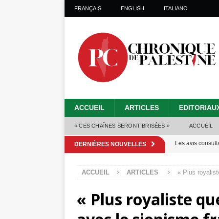
FRANÇAIS
ENGLISH
ITALIANO
ACCUEIL
ARTICLES
EDITORIAU
« CES CHAÎNES SERONT BRISÉES »
ACCUEIL
Les avis consulta
DERNIÈRES NOUVELLES
La promesse que 
ACCUEIL
ARTICLES
« Plus royalist
Gaza : les Isra
« Plus royaliste qu
crise sanitaire 
Capituler ou mo