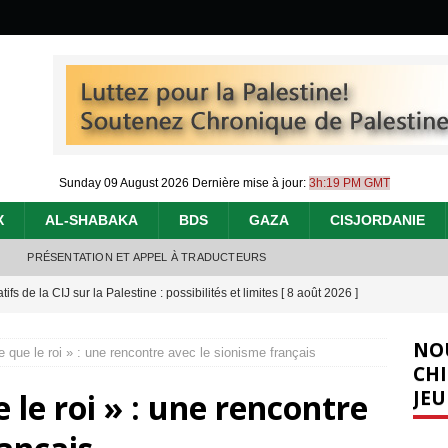
Sunday 09 August 2026
Dernière mise à jour:
3h:19 PM GMT
X
AL-SHABAKA
BDS
GAZA
CISJORDANIE
PRÉSENTATION ET APPEL À TRADUCTEURS
tifs de la CIJ sur la Palestine : possibilités et limites
[ 8 août 2026 ]
j’ai faite à Ismail al-Ghoul
[ 8 août 2026 ]
NO
e que le roi » : une rencontre avec le sionisme français
éliens bombardent des entrepôts de médicaments, aggravant ainsi la
CHI
JEU
e le roi » : une rencontre
déjà dramatique
[ 7 août 2026 ]
urir : le « processus de paix » à Gaza et la propagande occidentale
[