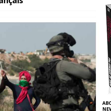
rançais
 du Maroc à Gaza est dénoncé comme de la complicité avec le
t 2026 ]
AB
NE