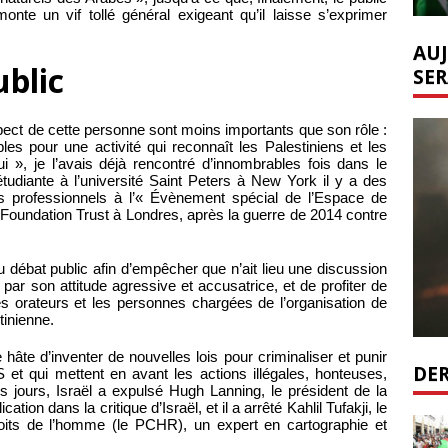
onte un vif tollé général exigeant qu’il laisse s’exprimer
AUJ
ublic
SER
’aspect de cette personne sont moins importants que son rôle :
les pour une activité qui reconnaît les Palestiniens et les
 », je l’avais déjà rencontré d’innombrables fois dans le
diante à l’université Saint Peters à New York il y a des
s professionnels à l’« Évènement spécial de l’Espace de
oundation Trust à Londres, après la guerre de 2014 contre
 débat public afin d’empêcher que n’ait lieu une discussion
c par son attitude agressive et accusatrice, et de profiter de
es orateurs et les personnes chargées de l’organisation de
tinienne.
hâte d’inventer de nouvelles lois pour criminaliser et punir
DER
 et qui mettent en avant les actions illégales, honteuses,
rs jours, Israël a expulsé Hugh Lanning, le président de la
ion dans la critique d’Israël, et il a arrêté Kahlil Tufakji, le
roits de l’homme (le PCHR), un expert en cartographie et