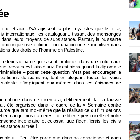
ée
ope et aux USA agissent, « plus royalistes que le roi »,
is internationaux, les cataloguant, tissant des mensonges
ant dans leurs moyens de subsistance. Partout, la puissante
 quiconque ose critiquer l’occupation ou se mobiliser dans
ations des droits de l’homme en Palestine.
re leur vie parce qu’ils sont impliqués dans un soutien aux
quel recours est laissé aux Palestiniens quand la diplomatie
riminalisée – poser cette question n’est pas encourager la
 partisans du sionisme, tout en bloquant toutes les voies
 violente, s’impliquent eux-mêmes dans les épisodes de
crophone dans ce cinéma a, délibérément, fait la fausse
avait été organisée dans le cadre de la « Semaine contre
 absurde que tant moi-même que la réalisatrice du film serions
et en danger nos carrières, notre liberté personnelle et notre
songe incendiaire et colossal que j’identifierais les civils
résistance armée !
ensible » ! Peut-être parce que dans sa conscience et dans