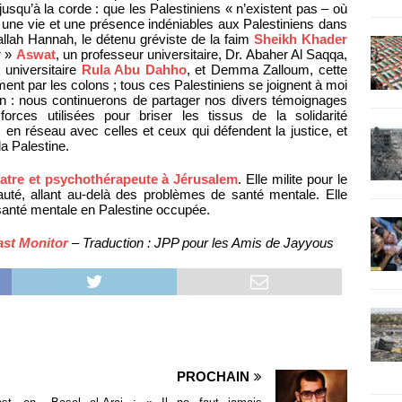
 jusqu’à la corde : que les Palestiniens « n’existent pas – où
e une vie et une présence indéniables aux Palestiniens dans
tallah Hannah, le détenu gréviste de la faim
Sheikh Khader
r »
Aswat
, un professeur universitaire, Dr. Abaher Al Saqqa,
e universitaire
Rula Abu Dahho
, et Demma Zalloum, cette
ent par les colons ; tous ces Palestiniens se joignent à moi
: nous continuerons de partager nos divers témoignages
forces utilisées pour briser les tissus de la solidarité
en réseau avec celles et ceux qui défendent la justice, et
a Palestine.
atre et psychothérapeute à Jérusalem
. Elle milite pour le
té, allant au-delà des problèmes de santé mentale. Elle
 santé mentale en Palestine occupée.
ast Monitor
– Traduction : JPP pour les Amis de Jayyous
PROCHAIN