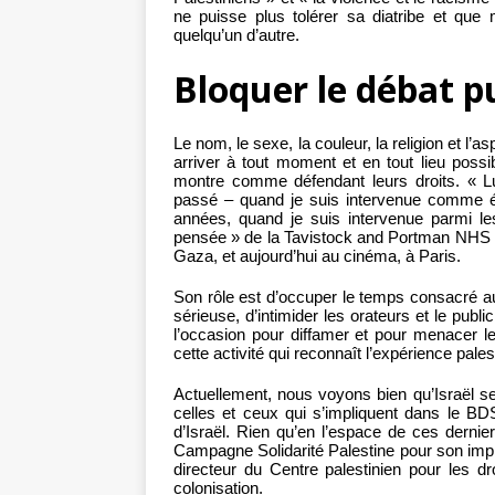
ne puisse plus tolérer sa diatribe et que m
quelqu’un d’autre.
Bloquer le débat p
Le nom, le sexe, la couleur, la religion et l
arriver à tout moment et en tout lieu possib
montre comme défendant leurs droits. « Lui
passé – quand je suis intervenue comme étu
années, quand je suis intervenue parmi le
pensée » de la Tavistock and Portman NHS F
Gaza, et aujourd’hui au cinéma, à Paris.
Son rôle est d’occuper le temps consacré au
sérieuse, d’intimider les orateurs et le publi
l’occasion pour diffamer et pour menacer l
cette activité qui reconnaît l’expérience pales
Actuellement, nous voyons bien qu’Israël se 
celles et ceux qui s’impliquent dans le BDS
d’Israël. Rien qu’en l’espace de ces dernie
Campagne Solidarité Palestine pour son implicat
directeur du Centre palestinien pour les d
colonisation.