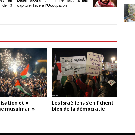
st en
Basel al-Araj : « Il ne faut jamais
s de 3
capituler face à l’Occupation »
isation et «
Les Israéliens s’en fichent
me musulman »
bien de la démocratie