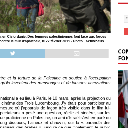
in, en Cisjordanie. Des femmes palestiniennes font face aux forces
ontre le mur d'apartheid, le 27 février 2015 - Photo : ActiveStills
COM
FON
re et la torture de la Palestine en soutien à l’occupation
ce qu’ils inventent des mensonges et de fausses accusations
ational a eu lieu à Paris, le 10 mars, après la projection du
u cinéma des Trois Luxembourg. J’y étais pour participer au
mesure où j’apparais de façon très visible dans le film lui-
ectateurs a posé une question, réelle et sincère, sur les
ue praticienne en Palestine, un ami d’Israël s’est emparé du
 long discours, haineux et chauvin, sur la « paranoïa des
 naturels des Arabes », jusqu’à ce que, finalement, le public