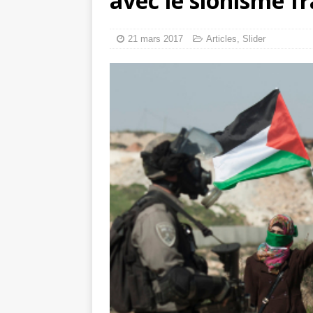
avec le sionisme f
6 août 2026 ]
Le déploiement
21 mars 2017
Articles
,
Slider
génocide
[ 9 aoû