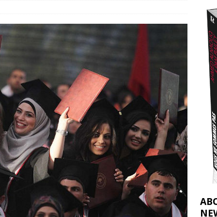
2026 ]
éliens bombardent des entrepôts de médicaments, aggravant ainsi la
déjà dramatique
[ 7 août 2026 ]
AB
NE