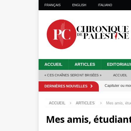
FRANÇAIS
ENGLISH
ITALIANO
ACCUEIL
ARTICLES
EDITORIAU
« CES CHAÎNES SERONT BRISÉES »
ACCUEIL
Capituler ou mo
DERNIÈRES NOUVELLES
6 août 2026 ]
ACCUEIL
ARTICLES
Mes amis, étud
Mille jours de gé
Mes amis, étudiant
Les Israéliens 
Alors que Trump