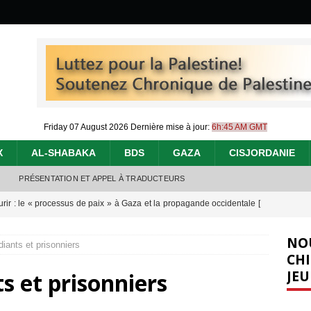
Friday 07 August 2026
Dernière mise à jour:
6h:45 AM GMT
X
AL-SHABAKA
BDS
GAZA
CISJORDANIE
PRÉSENTATION ET APPEL À TRADUCTEURS
urir : le « processus de paix » à Gaza et la propagande occidentale
[
NO
iants et prisonniers
nocide : l’histoire de Gaza au-delà des chiffres
[ 5 août 2026 ]
CHI
JEU
s et prisonniers
effacent les preuves du génocide à Gaza
[ 4 août 2026 ]
 annonce un « accord de paix » à Gaza, les Israéliens multiplie les