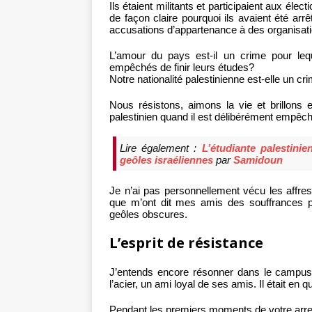
Ils étaient militants et participaient aux élec
de façon claire pourquoi ils avaient été arr
accusations d’appartenance à des organisatio
L’amour du pays est-il un crime pour leque
empêchés de finir leurs études?
Notre nationalité palestinienne est-elle un c
Nous résistons, aimons la vie et brillons 
palestinien quand il est délibérément empêché
Lire également :
L’étudiante palestin
geôles israéliennes
par
Samidoun
Je n’ai pas personnellement vécu les affre
que m’ont dit mes amis des souffrances p
geôles obscures.
L’esprit de résistance
J’entends encore résonner dans le campus
l’acier, un ami loyal de ses amis. Il était en
Pendant les premiers moments de votre arres