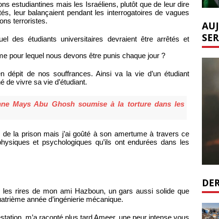
tions estudiantines mais les Israéliens, plutôt que de leur dire
êtés, leur balançaient pendant les interrogatoires de vagues
ns terroristes.
AUJ
SER
l des étudiants universitaires devraient être arrêtés et
rime pour lequel nous devons être punis chaque jour ?
en dépit de nos souffrances. Ainsi va la vie d’un étudiant
 de vivre sa vie d’étudiant.
ienne Mays Abu Ghosh soumise à la torture dans les
s de la prison mais j’ai goûté à son amertume à travers ce
hysiques et psychologiques qu’ils ont endurées dans les
DER
 les rires de mon ami Hazboun, un gars aussi solide que
 quatrième année d’ingénierie mécanique.
tation, m’a raconté plus tard Ameer, une peur intense vous