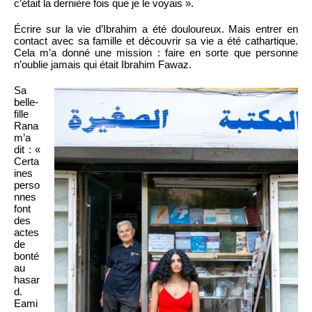
c’était la dernière fois que je le voyais ».
Écrire sur la vie d’Ibrahim a été douloureux. Mais entrer en
contact avec sa famille et découvrir sa vie a été cathartique.
Cela m’a donné une mission : faire en sorte que personne
n’oublie jamais qui était Ibrahim Fawaz.
Sa
belle-
fille
Rana
m’a
dit : «
Certa
ines
perso
nnes
font
des
actes
de
bonté
au
hasar
d.
Eami