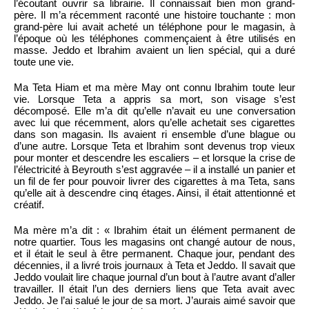
l’écoutant ouvrir sa librairie. Il connaissait bien mon grand-
père. Il m’a récemment raconté une histoire touchante : mon
grand-père lui avait acheté un téléphone pour le magasin, à
l’époque où les téléphones commençaient à être utilisés en
masse. Jeddo et Ibrahim avaient un lien spécial, qui a duré
toute une vie.
Ma Teta Hiam et ma mère May ont connu Ibrahim toute leur
vie. Lorsque Teta a appris sa mort, son visage s’est
décomposé. Elle m’a dit qu’elle n’avait eu une conversation
avec lui que récemment, alors qu’elle achetait ses cigarettes
dans son magasin. Ils avaient ri ensemble d’une blague ou
d’une autre. Lorsque Teta et Ibrahim sont devenus trop vieux
pour monter et descendre les escaliers – et lorsque la crise de
l’électricité à Beyrouth s’est aggravée – il a installé un panier et
un fil de fer pour pouvoir livrer des cigarettes à ma Teta, sans
qu’elle ait à descendre cinq étages. Ainsi, il était attentionné et
créatif.
Ma mère m’a dit : « Ibrahim était un élément permanent de
notre quartier. Tous les magasins ont changé autour de nous,
et il était le seul à être permanent. Chaque jour, pendant des
décennies, il a livré trois journaux à Teta et Jeddo. Il savait que
Jeddo voulait lire chaque journal d’un bout à l’autre avant d’aller
travailler. Il était l’un des derniers liens que Teta avait avec
Jeddo. Je l’ai salué le jour de sa mort. J’aurais aimé savoir que