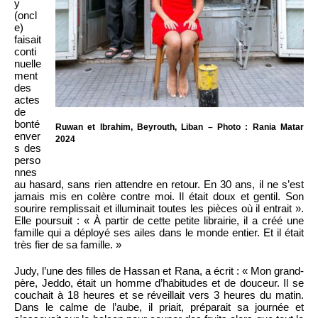
y
(oncl
e)
faisait
conti
nuelle
ment
des
actes
de
bonté
Ruwan et Ibrahim, Beyrouth, Liban – Photo : Rania Matar
enver
2024
s des
perso
nnes
au hasard, sans rien attendre en retour. En 30 ans, il ne s’est
jamais mis en colère contre moi. Il était doux et gentil. Son
sourire remplissait et illuminait toutes les pièces où il entrait ».
Elle poursuit : « À partir de cette petite librairie, il a créé une
famille qui a déployé ses ailes dans le monde entier. Et il était
très fier de sa famille. »
Judy, l’une des filles de Hassan et Rana, a écrit : « Mon grand-
père, Jeddo, était un homme d’habitudes et de douceur. Il se
couchait à 18 heures et se réveillait vers 3 heures du matin.
Dans le calme de l’aube, il priait, préparait sa journée et