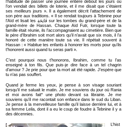
l’habitude de passer une journée entière debout les jours où
l’on vendait des billets de loterie, et il me disait que c’étaient
ses meilleurs jours ». Il a également décrit l’attachement de
son père aux traditions. « Il se rendait toujours à Tebnine pour
l’Aïd et lisait les فَاتِحَةِ sur les tombes du grand-père et de la
grand-mère de Hassan. Chaque Aïd Futr, lorsque toute la
famille était réunie, ils l’accompagnaient au cimetière. Bien que
le père d’Ibrahim soit mort alors qu’il n’avait que six mois, il l’a
honoré de cette manière toute sa vie. Il répétait souvent à
Hassan : « Habitue tes enfants à honorer les morts pour qu’ils
t’honorent aussi quand tu seras parti ».
C’est pourquoi nous t’honorons, Ibrahim, comme tu l’as
enseigné à ton fils. Que puis-je dire face à un tel chagrin
d’amour ? Je prie pour que ta mort ait été rapide. J’espère que
tu n’as pas souffert.
Quand je ferme les yeux, je pense à son visage souriant
lorsqu’il me saluait le matin. Je me souviens du jour où Rania
et moi avons fait* une photo devant sa librairie. Je me
souviens qu’il me racontait son enfance dans le sud du Liban.
Je pense à la merveilleuse famille qu’il laisse derrière lui, et à
sa femme Leila, dont il a eu le coup de foudre à Tebnine il y a
des décennies.
L’hist