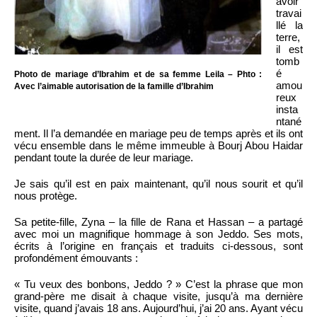
avoir
travai
llé la
terre,
il est
tomb
é
Photo de mariage d’Ibrahim et de sa femme Leila – Phto :
amou
Avec l’aimable autorisation de la famille d’Ibrahim
reux
insta
ntané
ment. Il l’a demandée en mariage peu de temps après et ils ont
vécu ensemble dans le même immeuble à Bourj Abou Haidar
pendant toute la durée de leur mariage.
Je sais qu’il est en paix maintenant, qu’il nous sourit et qu’il
nous protège.
Sa petite-fille, Zyna – la fille de Rana et Hassan – a partagé
avec moi un magnifique hommage à son Jeddo. Ses mots,
écrits à l’origine en français et traduits ci-dessous, sont
profondément émouvants :
« Tu veux des bonbons, Jeddo ? » C’est la phrase que mon
grand-père me disait à chaque visite, jusqu’à ma dernière
visite, quand j’avais 18 ans. Aujourd’hui, j’ai 20 ans. Ayant vécu