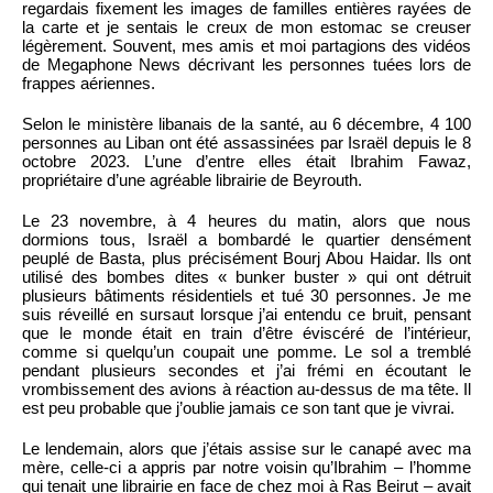
regardais fixement les images de familles entières rayées de
la carte et je sentais le creux de mon estomac se creuser
légèrement. Souvent, mes amis et moi partagions des vidéos
de Megaphone News décrivant les personnes tuées lors de
frappes aériennes.
Selon le ministère libanais de la santé, au 6 décembre, 4 100
personnes au Liban ont été assassinées par Israël depuis le 8
octobre 2023. L’une d’entre elles était Ibrahim Fawaz,
propriétaire d’une agréable librairie de Beyrouth.
Le 23 novembre, à 4 heures du matin, alors que nous
dormions tous, Israël a bombardé le quartier densément
peuplé de Basta, plus précisément Bourj Abou Haidar. Ils ont
utilisé des bombes dites « bunker buster » qui ont détruit
plusieurs bâtiments résidentiels et tué 30 personnes. Je me
suis réveillé en sursaut lorsque j’ai entendu ce bruit, pensant
que le monde était en train d’être éviscéré de l’intérieur,
comme si quelqu’un coupait une pomme. Le sol a tremblé
pendant plusieurs secondes et j’ai frémi en écoutant le
vrombissement des avions à réaction au-dessus de ma tête. Il
est peu probable que j’oublie jamais ce son tant que je vivrai.
Le lendemain, alors que j’étais assise sur le canapé avec ma
mère, celle-ci a appris par notre voisin qu’Ibrahim – l’homme
qui tenait une librairie en face de chez moi à Ras Beirut – avait