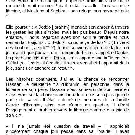
s’asseyait sur le balcon pour couper des fruits alors que tout le
monde dormait encore. Puis il partait travailler dans sa petite
librairie, al-Maktaba al-Saghira – son refuge, son havre de paix
».
Elle poursuit : « Jeddo [Ibrahim] montrait son amour à travers
les gestes les plus simples, mais les plus beaux. Depuis notre
enfance, il nous regardait avec son sourire tendre et nous
demandait toujours : « Beddik bonboné ya Jeddo ? » (Tu veux
des bonbons, Jeddo** ?) Je me souviens encore de la fois où
je lui ai dit que j’aimais une marque de biscuits appelée Dabke.
La prochaine fois que je l’ai vu, il m’a apporté une boîte entière.
C’était ça, Jeddo : il écoutait, il se souvenait et il apportait de la
joie, sans rien attendre en retour ».
Les histoires continuent. J’ai eu la chance de rencontrer
Hassan, le deuxième fils d’Ibrahim, en personne, dans la
librairie de son père. Hassan s’est souvenu de son père en
s’asseyant sur la chaise dans laquelle il a passé la plus grande
partie de sa vie. Il était entouré de membres de la famille
élargie d’Ibrahim, ainsi que d’amis du quartier. Il décrit
l’engagement d’Ibrahim envers la librairie comme « la joie de
sa vie ».
« Il n’a jamais été question de travail – il appréciait
sincèrement chaque jour passé dans sa librairie. Il avait