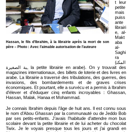
t leur
petite
mais
puiss
ante
librairi
e, al-
Makt
Hassan, le fils d’Ibrahim, à la librairie après la mort de son
aba
père – Photo : Avec l’aimable autorisation de l’auteure
al-
Saghi
ra
(المكت
بة الصغيرة, la petite librairie en arabe). On y trouvait des
magazines internationaux, des billets de loterie et des livres en
arabe. La librairie a traversé des tribulations, des guerres, des
invasions, des bombardements et de graves crises
économiques. Et pourtant, elle a survécu et a permis à Ibrahim
d’élever et d’éduquer cinq enfants incroyables : Ghassan,
Hassan, Malak, Hanaa et Mohammad.
Je connais Ibrahim depuis l’âge de huit ans. Il est connu sous
le nom d’Abou Ghassan par la communauté ou de Jeddo Bob
par ses petits-enfants. J’avais l’habitude d’attendre mon bus
scolaire devant la petite librairie et de lui acheter du chocolat
Twix. Je le voyais presque tous les jours et j’ai grandi en