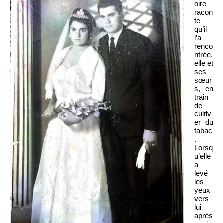
oire
racon
te
qu’il
l’a
renco
ntrée,
elle et
ses
sœur
s, en
train
de
cultiv
er du
tabac
.
Lorsq
u’elle
a
levé
les
yeux
vers
lui
après