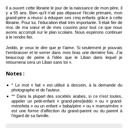
Il a ouvert cette librairie le jour de la naissance de mon père, il
y a 55 ans. Bien qu’il n’ait pas dépassé l’école primaire, mon
grand-père a réussi à éduquer ses cinq enfants grâce à cette
librairie. Pour lui, l’éducation était très importante. Il était fier de
moi, de ma sœur et de mes cousins pour tout ce que nous
avons accompli sur le plan scolaire. Nous espérons continuer
à le rendre fier.
Jeddo, je veux te dire que je t’aime. Si seulement je pouvais
t’embrasser et te serrer dans mes bras une dernière fois. J’ai
beaucoup de peine à l’idée que le Liban dans lequel je
retournerai sera un Liban sans toi ».
Notes :
* Le mot « fait » est utilisé à dessein, à la demande du
photographe et de l’auteur.
** Dans la plupart des sociétés arabes, si ce n’est toutes,
appeler un petit-enfant « grand-père/jeddo » ou « grand-
mère/teta » ou un enfant « baba/père » ou « mama/mère »
est une forme d’affection du grand-parent ou du parent à
l’égard de sa famille.