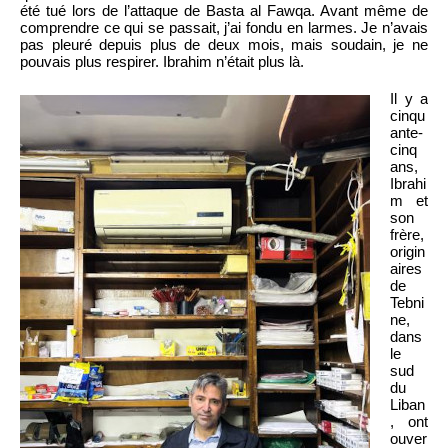
été tué lors de l’attaque de Basta al Fawqa. Avant même de
comprendre ce qui se passait, j’ai fondu en larmes. Je n’avais
pas pleuré depuis plus de deux mois, mais soudain, je ne
pouvais plus respirer. Ibrahim n’était plus là.
Il y a
cinqu
ante-
cinq
ans,
Ibrahi
m et
son
frère,
origin
aires
de
Tebni
ne,
dans
le
sud
du
Liban
, ont
ouver