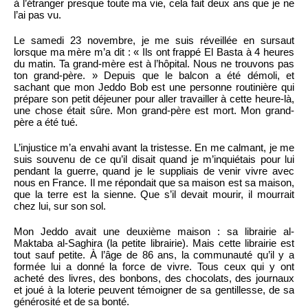
à l’étranger presque toute ma vie, cela fait deux ans que je ne
l’ai pas vu.
Le samedi 23 novembre, je me suis réveillée en sursaut
lorsque ma mère m’a dit : « Ils ont frappé El Basta à 4 heures
du matin. Ta grand-mère est à l’hôpital. Nous ne trouvons pas
ton grand-père. » Depuis que le balcon a été démoli, et
sachant que mon Jeddo Bob est une personne routinière qui
prépare son petit déjeuner pour aller travailler à cette heure-là,
une chose était sûre. Mon grand-père est mort. Mon grand-
père a été tué.
L’injustice m’a envahi avant la tristesse. En me calmant, je me
suis souvenu de ce qu’il disait quand je m’inquiétais pour lui
pendant la guerre, quand je le suppliais de venir vivre avec
nous en France. Il me répondait que sa maison est sa maison,
que la terre est la sienne. Que s’il devait mourir, il mourrait
chez lui, sur son sol.
Mon Jeddo avait une deuxième maison : sa librairie al-
Maktaba al-Saghira (la petite librairie). Mais cette librairie est
tout sauf petite. À l’âge de 86 ans, la communauté qu’il y a
formée lui a donné la force de vivre. Tous ceux qui y ont
acheté des livres, des bonbons, des chocolats, des journaux
et joué à la loterie peuvent témoigner de sa gentillesse, de sa
générosité et de sa bonté.