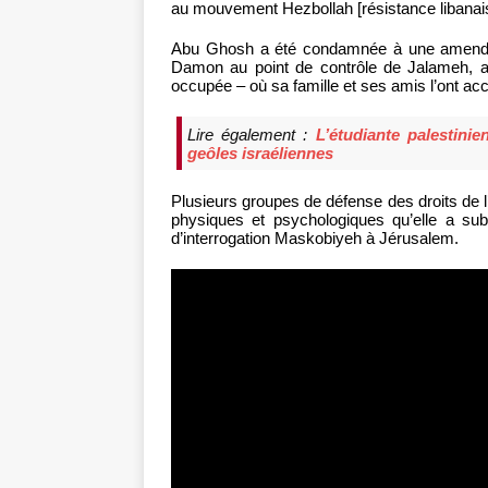
au mouvement Hezbollah [résistance libanai
Abu Ghosh a été condamnée à une amende d
Damon au point de contrôle de Jalameh, au 
occupée – où sa famille et ses amis l’ont accu
Lire également :
L’étudiante palestin
geôles israéliennes
Plusieurs groupes de défense des droits de 
physiques et psychologiques qu’elle a sub
d’interrogation Maskobiyeh à Jérusalem.