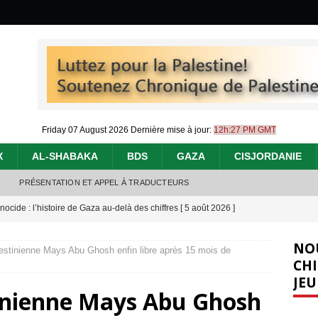
Friday 07 August 2026
Dernière mise à jour:
12h:27 PM GMT
X
AL-SHABAKA
BDS
GAZA
CISJORDANIE
PRÉSENTATION ET APPEL À TRADUCTEURS
nocide : l’histoire de Gaza au-delà des chiffres
[ 5 août 2026 ]
effacent les preuves du génocide à Gaza
[ 4 août 2026 ]
NO
lestinienne Mays Abu Ghosh enfin libre après 15 mois de
 annonce un « accord de paix » à Gaza, les Israéliens multiplie les
CHI
JEU
2026 ]
tinienne Mays Abu Ghosh
e servent de la Cisjordanie comme d’une poubelle pour leurs déchets