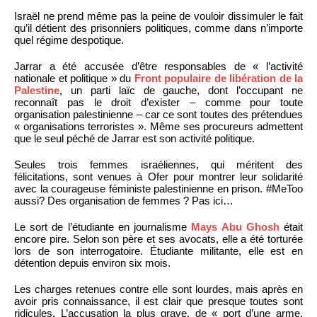
Israël ne prend même pas la peine de vouloir dissimuler le fait
qu’il détient des prisonniers politiques, comme dans n’importe
quel régime despotique.
Jarrar a été accusée d’être responsables de « l’activité
nationale et politique » du
Front populaire de libération de la
Palestine
, un parti laïc de gauche, dont l’occupant ne
reconnaît pas le droit d’exister – comme pour toute
organisation palestinienne – car ce sont toutes des prétendues
« organisations terroristes ». Même ses procureurs admettent
que le seul péché de Jarrar est son activité politique.
Seules trois femmes israéliennes, qui méritent des
félicitations, sont venues à Ofer pour montrer leur solidarité
avec la courageuse féministe palestinienne en prison. #MeToo
aussi? Des organisation de femmes ? Pas ici…
Le sort de l’étudiante en journalisme
Mays Abu Ghosh
était
encore pire. Selon son père et ses avocats, elle a été torturée
lors de son interrogatoire. Étudiante militante, elle est en
détention depuis environ six mois.
Les charges retenues contre elle sont lourdes, mais après en
avoir pris connaissance, il est clair que presque toutes sont
ridicules. L’accusation la plus grave, de « port d’une arme,