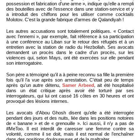
possession et fabrication d’une arme », indique qu’elle a rempli
des bouteilles avec de l’essence dans une station-service et y
a introduit des chiffons pour les utiliser comme cocktails
Molotov. C’est la grande fabrique d’armes de Qalandiyah !
Les autres accusations sont totalement politiques. « Contact
avec l’ennemi », par exemple, fait référence à sa participation
à une conférence au Liban sur le retour des réfugiés et à un
entretien avec la station de radio du Hezbollah. Ses avocats
demandent un procès dans le cadre d’un procès, sur les
violences qui, selon Mays, ont été exercées sur elle pendant
son interrogatoire.
Son père a témoigné qu’il a à peine reconnu sa fille la première
fois qu’il l’a vue après son arrestation. C’était peu de temps
après qu’un autre détenu,
Samer Arbeed
, ait été hospitalisé
dans un état critique après avoir été torturé par ses
interrogateurs, qui lui ont cassé 16 côtes en 30 heures et ont
provoqué des lésions internes.
Les avocats d’Abou Ghosh disent qu’elle a été interrogée
pendant des jours et des nuits, liée dans les positions notoires
de « banane » et de « grenouille ». Ici aussi, il n’y a pas de
#MeToo. Il est interdit de caresser une femme contre sa
volonté, comme il se doit, mais il est normal de l’enchaîner
dans des positions douloureuses et de la maltraiter.