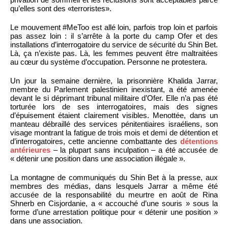
qu’elles sont des «terroristes».
Le mouvement #MeToo est allé loin, parfois trop loin et parfois
pas assez loin : il s’arrête à la porte du camp Ofer et des
installations d’interrogatoire du service de sécurité du Shin Bet.
Là, ça n’existe pas. Là, les femmes peuvent être maltraitées
au cœur du système d’occupation. Personne ne protestera.
Un jour la semaine dernière, la prisonnière Khalida Jarrar,
membre du Parlement palestinien inexistant, a été amenée
devant le si déprimant tribunal militaire d’Ofer. Elle n’a pas été
torturée lors de ses interrogatoires, mais des signes
d’épuisement étaient clairement visibles. Menottée, dans un
manteau débraillé des services pénitentiaires israéliens, son
visage montrant la fatigue de trois mois et demi de détention et
d’interrogatoires, cette ancienne combattante des
détentions
antérieures
– la plupart sans inculpation – a été accusée de
« détenir une position dans une association illégale ».
La montagne de communiqués du Shin Bet à la presse, aux
membres des médias, dans lesquels Jarrar a même été
accusée de la responsabilité du meurtre en août de Rina
Shnerb en Cisjordanie, a « accouché d’une souris » sous la
forme d’une arrestation politique pour « détenir une position »
dans une association.