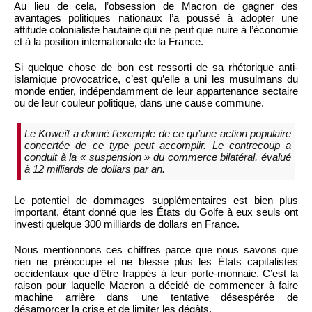
Au lieu de cela, l’obsession de Macron de gagner des
avantages politiques nationaux l’a poussé à adopter une
attitude colonialiste hautaine qui ne peut que nuire à l’économie
et à la position internationale de la France.
Si quelque chose de bon est ressorti de sa rhétorique anti-
islamique provocatrice, c’est qu’elle a uni les musulmans du
monde entier, indépendamment de leur appartenance sectaire
ou de leur couleur politique, dans une cause commune.
Le Koweït a donné l’exemple de ce qu’une action populaire
concertée de ce type peut accomplir. Le contrecoup a
conduit à la « suspension » du commerce bilatéral, évalué
à 12 milliards de dollars par an.
Le potentiel de dommages supplémentaires est bien plus
important, étant donné que les États du Golfe à eux seuls ont
investi quelque 300 milliards de dollars en France.
Nous mentionnons ces chiffres parce que nous savons que
rien ne préoccupe et ne blesse plus les États capitalistes
occidentaux que d’être frappés à leur porte-monnaie. C’est la
raison pour laquelle Macron a décidé de commencer à faire
machine arrière dans une tentative désespérée de
désamorcer la crise et de limiter les dégâts.