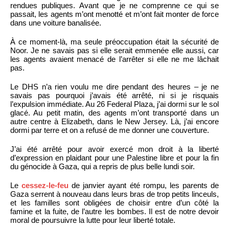
rendues publiques. Avant que je ne comprenne ce qui se
passait, les agents m’ont menotté et m’ont fait monter de force
dans une voiture banalisée.
À ce moment-là, ma seule préoccupation était la sécurité de
Noor. Je ne savais pas si elle serait emmenée elle aussi, car
les agents avaient menacé de l’arrêter si elle ne me lâchait
pas.
Le DHS n’a rien voulu me dire pendant des heures – je ne
savais pas pourquoi j’avais été arrêté, ni si je risquais
l’expulsion immédiate. Au 26 Federal Plaza, j’ai dormi sur le sol
glacé. Au petit matin, des agents m’ont transporté dans un
autre centre à Elizabeth, dans le New Jersey. Là, j’ai encore
dormi par terre et on a refusé de me donner une couverture.
J’ai été arrêté pour avoir exercé mon droit à la liberté
d’expression en plaidant pour une Palestine libre et pour la fin
du génocide à Gaza, qui a repris de plus belle lundi soir.
Le
cessez-le-feu
de janvier ayant été rompu, les parents de
Gaza serrent à nouveau dans leurs bras de trop petits linceuls,
et les familles sont obligées de choisir entre d’un côté la
famine et la fuite, de l’autre les bombes. Il est de notre devoir
moral de poursuivre la lutte pour leur liberté totale.